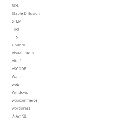
SQL
Stable Diffusion
STEM
Tool
TTS
Ubuntu
VisualStudio
ViteJS
VSCODE
Wallet
web
Windows
woocommerce
wordpress
人臉辨識