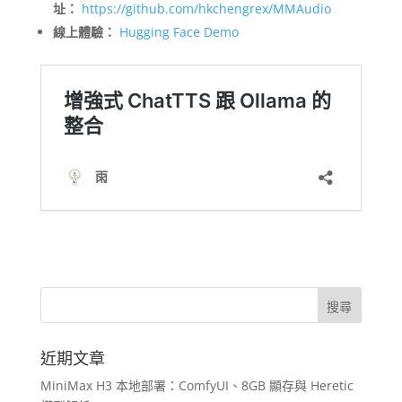
址：
https://github.com/hkchengrex/MMAudio
線上體驗：
Hugging Face Demo
近期文章
MiniMax H3 本地部署：ComfyUI、8GB 顯存與 Heretic