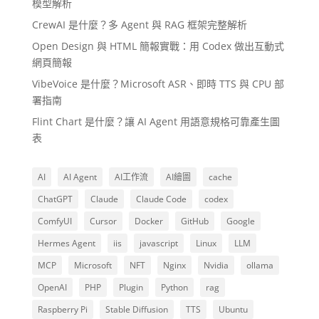
模型解析
CrewAI 是什麼？多 Agent 與 RAG 框架完整解析
Open Design 與 HTML 簡報實戰：用 Codex 做出互動式
網頁簡報
VibeVoice 是什麼？Microsoft ASR、即時 TTS 與 CPU 部
署指南
Flint Chart 是什麼？讓 AI Agent 用語意規格可靠產生圖
表
AI
AI Agent
AI工作流
AI繪圖
cache
ChatGPT
Claude
Claude Code
codex
ComfyUI
Cursor
Docker
GitHub
Google
Hermes Agent
iis
javascript
Linux
LLM
MCP
Microsoft
NFT
Nginx
Nvidia
ollama
OpenAI
PHP
Plugin
Python
rag
Raspberry Pi
Stable Diffusion
TTS
Ubuntu