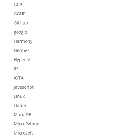
GCP
GGUF
GitHub
google
Harmony
Hermes
Hyper-V
IIS
IOTA
Javascript
Linux
Llama
MariaDB
MicroPython
Microsoft