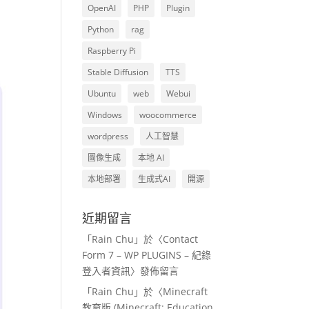
OpenAI
PHP
Plugin
Python
rag
Raspberry Pi
Stable Diffusion
TTS
Ubuntu
web
Webui
Windows
woocommerce
wordpress
人工智慧
圖像生成
本地 AI
本地部署
生成式AI
開源
近期留言
「
Rain Chu
」於〈
Contact
Form 7 – WP PLUGINS – 紀錄
登入者資訊
〉發佈留言
「
Rain Chu
」於〈
Minecraft
教育版 (Minecraft: Education