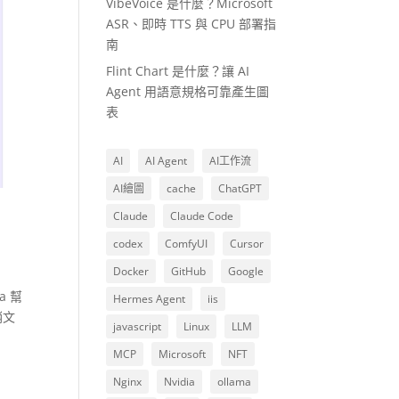
VibeVoice 是什麼？Microsoft
ASR、即時 TTS 與 CPU 部署指
南
Flint Chart 是什麼？讓 AI
Agent 用語意規格可靠產生圖
表
AI
AI Agent
AI工作流
AI繪圖
cache
ChatGPT
Claude
Claude Code
codex
ComfyUI
Cursor
Docker
GitHub
Google
a 幫
Hermes Agent
iis
銷文
javascript
Linux
LLM
MCP
Microsoft
NFT
Nginx
Nvidia
ollama