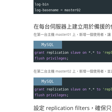
log-bin
log-basename 
=
 master02
在每台伺服器上建立用於備援的
在第一台主機 master01 上，新增一個使用者，讓 sl
MySQL
grant
 replication 
slave
on
*
.
*
to
'rep
flush
privileges
;
在第二台主機 master02 上，新增一個使用者，並且要
MySQL
grant
 replication 
slave
on
*
.
*
to
'rep
flush
privileges
;
設定 replication filter