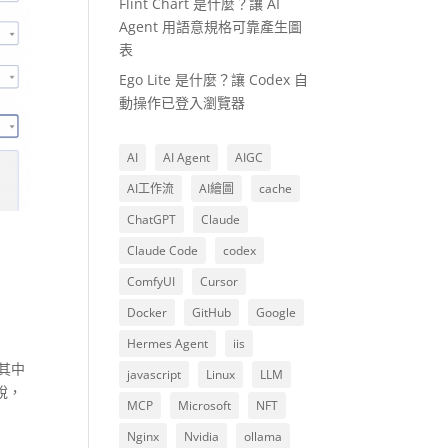
Flint Chart 是什麼？讓 AI
Agent 用語意規格可靠產生圖
表
Ego Lite 是什麼？讓 Codex 自
動操作已登入瀏覽器
AI
AI Agent
AIGC
AI工作流
AI繪圖
cache
ChatGPT
Claude
Claude Code
codex
ComfyUI
Cursor
Docker
GitHub
Google
Hermes Agent
iis
保其中
javascript
Linux
LLM
說，
MCP
Microsoft
NFT
Nginx
Nvidia
ollama