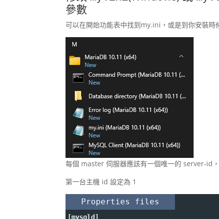
參數
可以在開始功能表中找到my.ini，或是到你安裝時
每個 master 伺服器應該有一個唯一的 server-id，所
第一台主機 id 設定為 1
Properties files
[mysqld]