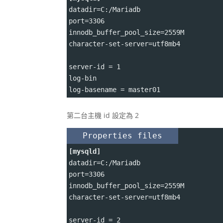
datadir
=
C
:
/Mariadb
port
=
3306
innodb_buffer_pool_size
=
2559M
character-set-server
=
utf8mb4
server-id 
=
 1
log-bin
log-basename 
=
 master01
第二台主機 id 設定為 2
Properties files
[mysqld]
datadir
=
C
:
/Mariadb
port
=
3306
innodb_buffer_pool_size
=
2559M
character-set-server
=
utf8mb4
server-id 
=
 2