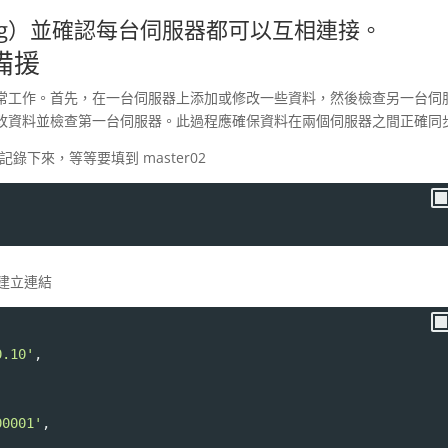
gging）並確認每台伺服器都可以互相連接。
 備援
正常工作。首先，在一台伺服器上添加或修改一些資料，然後檢查另一台伺
改資料並檢查第一台伺服器。此過程應確保資料在兩個伺服器之間正確同
且把值記錄下來，等等要填到 master02
並且建立連結
0.10'
,
00001'
,