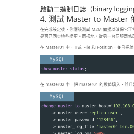
啟動二進制日誌（binary lo
4. 測試 Master to Master
在完成設定後，你應該測試 M2M 備援以確保它
是否已同步這些變更。同樣地，從另一台伺服器修
在 Master01 中，查詢 File 和 Position，並
MySQL
show
master
status
;
在 master02 中，把 master01 的數值填入，
MySQL
change
master
to
 master_host
=
'192.168.
->
 master_user
=
'replica_user'
,
->
 master_password
=
'123456'
,
->
 master_log_file
=
'master01-bin.0
->
 master_log_pos
=
5099
;