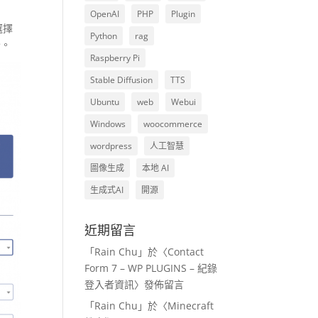
OpenAI
PHP
Plugin
選擇
Python
rag
全。
Raspberry Pi
Stable Diffusion
TTS
Ubuntu
web
Webui
Windows
woocommerce
wordpress
人工智慧
圖像生成
本地 AI
生成式AI
開源
近期留言
「
Rain Chu
」於〈
Contact
Form 7 – WP PLUGINS – 紀錄
登入者資訊
〉發佈留言
「
Rain Chu
」於〈
Minecraft