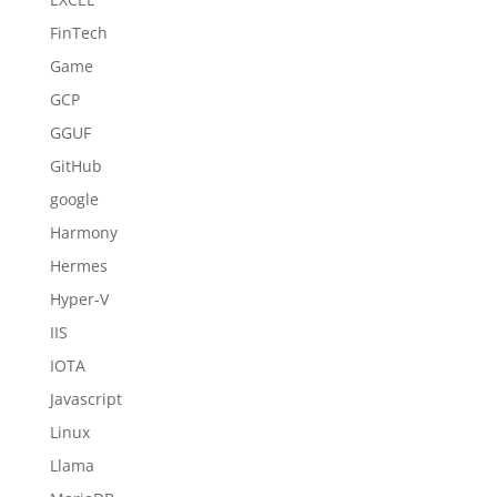
FinTech
Game
GCP
GGUF
GitHub
google
Harmony
Hermes
Hyper-V
IIS
IOTA
Javascript
Linux
Llama