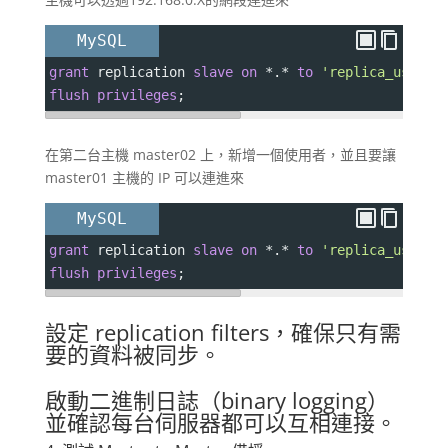
MySQL
grant
 replication 
slave
on
*
.
*
to
'replica_user'
@
flush
privileges
;
在第二台主機 master02 上，新增一個使用者，並且要讓
master01 主機的 IP 可以連進來
MySQL
grant
 replication 
slave
on
*
.
*
to
'replica_user'
@
flush
privileges
;
設定 replication filters，確保只有需
要的資料被同步。
啟動二進制日誌（binary logging）
並確認每台伺服器都可以互相連接。