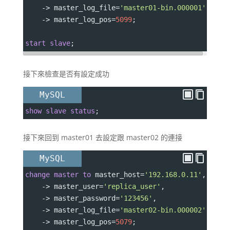
->
 master_log_file
=
'master01-bin.000001'
,
->
 master_log_pos
=
5099
;
start
slave
;
接下來檢查是否有設定成功
MySQL
show
slave
status
;
接下來回到 master01 去設定跟 master02 的連接
MySQL
change
master
to
 master_host
=
'192.168.0.11'
,
->
 master_user
=
'replica_user'
,
->
 master_password
=
'123456'
,
->
 master_log_file
=
'master02-bin.000002'
,
->
 master_log_pos
=
5079
;