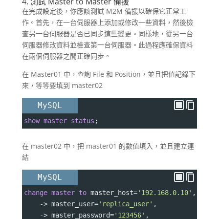
4. 測試 Master to Master 備援
在完成設定後，你應該測試 M2M 備援以確保它正常工
作。首先，在一台伺服器上添加或修改一些資料，然後檢
查另一台伺服器是否已同步這些變更。同樣地，從另一台
伺服器修改資料並檢查第一台伺服器。此過程應確保資料
在兩個伺服器之間正確同步。
在 Master01 中，查詢 File 和 Position，並且把值記錄下
來，等等要填到 master02
MySQL
show
master
status
;
在 master02 中，把 master01 的數值填入，並且建立連
結
MySQL
change
master
to
 master_host
=
'192.168.0.10'
,
->
 master_user
=
'replica_user'
,
->
 master_password
=
'123456'
,