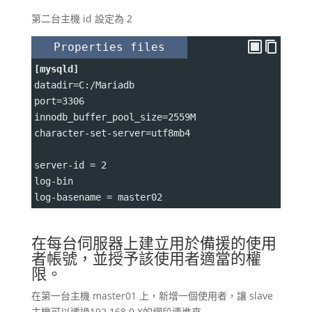
第二台主機 id 設定為 2
Properties files
[mysqld]
datadir
=
C
:
/Mariadb
port
=
3306
innodb_buffer_pool_size
=
2559M
character-set-server
=
utf8mb4
server-id 
=
 2
log-bin
log-basename 
=
 master02
在每台伺服器上建立用於備援的使用
者帳號，並授予該使用者適當的權
限。
在第一台主機 master01 上，新增一個使用者，讓 slave
主機可以透過192.168.0.X的網段連進來