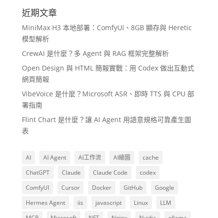
近期文章
MiniMax H3 本地部署：ComfyUI、8GB 顯存與 Heretic
模型解析
CrewAI 是什麼？多 Agent 與 RAG 框架完整解析
Open Design 與 HTML 簡報實戰：用 Codex 做出互動式
網頁簡報
VibeVoice 是什麼？Microsoft ASR、即時 TTS 與 CPU 部
署指南
Flint Chart 是什麼？讓 AI Agent 用語意規格可靠產生圖
表
AI
AI Agent
AI工作流
AI繪圖
cache
ChatGPT
Claude
Claude Code
codex
ComfyUI
Cursor
Docker
GitHub
Google
Hermes Agent
iis
javascript
Linux
LLM
MCP
Microsoft
NFT
Nginx
Nvidia
ollama