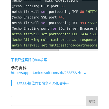
@echo 
=========
  Misc Applications  
=============
@echo Enabling HTTP port 
80
netsh firewall 
set
 portopening TCP 
80
"HTTP"
@echo Enabling SSL port 
443
netsh firewall 
set
 portopening TCP 
443
"SSL"
@echo Enabling port 
for
 SQL Server Browser Servic
netsh firewall set portopening UDP 1434 "SQL Brow
@echo Allowing multicast broadcast response on UD
netsh firewall set multicastbroadcastresponse ENA
下載已經寫好的bat檔案
參考資料
http://support.microsoft.com/kb/968872/zh-tw
EXCEL-欄位內要填寫MD5加密字串