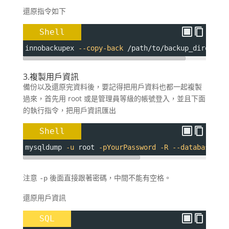
還原指令如下
Shell
innobackupex 
--copy-back
 /path/to/backup_director
3.複製用戶資訊
備份以及還原完資料後，要記得把用戶資料也都一起複製
過來，首先用 root 或是管理員等級的帳號登入，並且下面
的執行指令，把用戶資訊匯出
Shell
mysqldump 
-u
 root 
-pYourPassword
-R
--databases
 m
注意
後面直接跟著密碼，中間不能有空格。
-p
還原用戶資訊
SQL