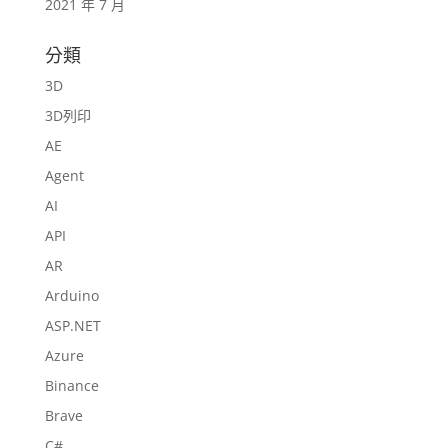
2021 年 7 月
分類
3D
3D列印
AE
Agent
AI
API
AR
Arduino
ASP.NET
Azure
Binance
Brave
C#