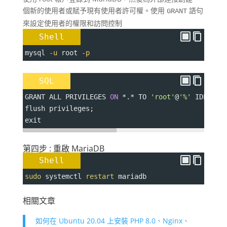
個新的使用者或賦予現有使用者許可權。使用
語句
GRANT
來設定使用者的權限和訪問控制
Shell
mysql 
-u
 root 
-p
SQL
GRANT ALL PRIVILEGES 
ON
*
.
*
 TO 
'root'
@
'%'
 IDENTIF
flush privileges
;
exit
第四步 : 重啟 MariaDB
Shell
sudo
 systemctl 
restart
 mariadb
相關文章
如何在 Ubuntu 20.04 上安裝 PHP 8.0、Nginx、