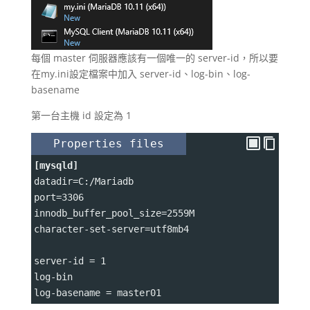
每個 master 伺服器應該有一個唯一的 server-id，所以要
在my.ini設定檔案中加入 server-id、log-bin、log-
basename
第一台主機 id 設定為 1
Properties files
[mysqld]
datadir
=
C
:
/Mariadb
port
=
3306
innodb_buffer_pool_size
=
2559M
character-set-server
=
utf8mb4
server-id 
=
 1
log-bin
log-basename 
=
 master01