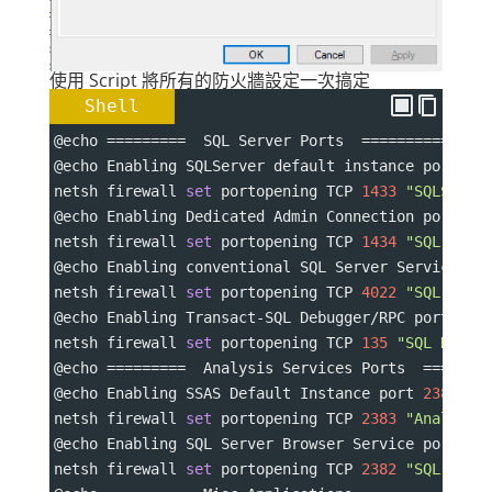
使用 Script 將所有的防火牆設定一次搞定
Shell
@echo 
=========
  SQL Server Ports  
==============
@echo Enabling SQLServer default instance port 
14
netsh firewall 
set
 portopening TCP 
1433
"SQLServe
@echo Enabling Dedicated Admin Connection port 
14
netsh firewall 
set
 portopening TCP 
1434
"SQL Admi
@echo Enabling conventional SQL Server Service Br
netsh firewall 
set
 portopening TCP 
4022
"SQL Serv
@echo Enabling Transact-SQL Debugger/RPC port 
135
netsh firewall 
set
 portopening TCP 
135
"SQL Debug
@echo 
=========
  Analysis Services Ports  
=======
@echo Enabling SSAS Default Instance port 
2383
netsh firewall 
set
 portopening TCP 
2383
"Analysis
@echo Enabling SQL Server Browser Service port 
23
netsh firewall 
set
 portopening TCP 
2382
"SQL Brow