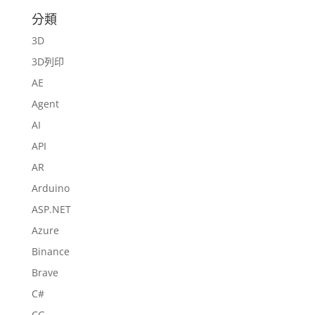
分類
3D
3D列印
AE
Agent
AI
API
AR
Arduino
ASP.NET
Azure
Binance
Brave
C#
CG