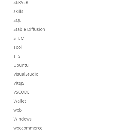
SERVER
skills
SQL
Stable Diffusion
STEM
Tool
TTS
Ubuntu
VisualStudio
ViteJS
VSCODE
Wallet
web
Windows
woocommerce