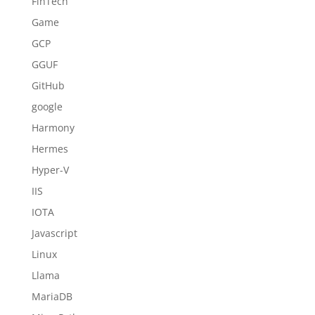
FinTech
Game
GCP
GGUF
GitHub
google
Harmony
Hermes
Hyper-V
IIS
IOTA
Javascript
Linux
Llama
MariaDB