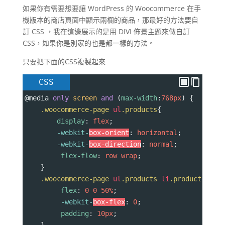
如果你有需要想要讓 WordPress 的 Woocommerce 在手
機版本的商店頁面中顯示兩欄的商品，那最好的方法要自
訂 CSS ，我在這邊展示的是用 DIVI 佈景主題來做自訂
CSS，如果你是別家的也是都一樣的方法。
只要把下面的CSS複製起來
CSS
@media
only
screen
and
 (
max-width
:
768px
) {
.woocommerce-page
ul
.products
{
display
: 
flex
;
-webkit-
box-orient
: 
horizontal
;
-webkit-
box-direction
: 
normal
;
flex-flow
: 
row
wrap
;
    }
.woocommerce-page
ul
.products
li
.product
{
flex
: 
0
0
50%
;
-webkit-
box-flex
: 
0
;
padding
: 
10px
;