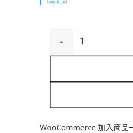
logout_url
WooCommerce 加入商