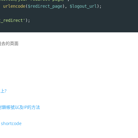
, 
urlencode
(
$redirect_page
), 
$logout_url
);
t_redirect'
);
引過去的頁面
上?
pts 封鎖帳號以及IP的方法
n shortcode