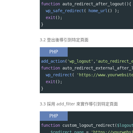
function
auto_redirect_after_logout
(){
wp_safe_redirect
( 
home_url
() );
exit
();
}
3.2 登出後導引到特定頁面
PHP
add_action
(
'wp_logout'
,
'auto_redirect_
function
auto_redirect_external_after_
wp_redirect
( 
'https://www.yourwebsit
exit
();
}
3.3 採用 add_filter 來實作導引到特定頁面
PHP
function
custom_logout_redirect
(
$logou
$redirect_page
=
'https://yourwebs