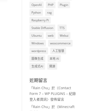
OpenAI
PHP
Plugin
Python
rag
Raspberry Pi
Stable Diffusion
TTS
Ubuntu
web
Webui
Windows
woocommerce
wordpress
人工智慧
圖像生成
本地 AI
生成式AI
開源
近期留言
「
Rain Chu
」於〈
Contact
Form 7 – WP PLUGINS – 紀錄
登入者資訊
〉發佈留言
「
Rain Chu
」於〈
Minecraft