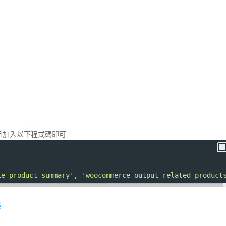
 並且加入以下程式碼即可
le_product_summary'
, 
'woocommerce_output_related_product
誤