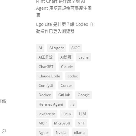
Flint Chart 是什麼？讓 AI
Agent 用語意規格可靠產生圖
表
Ego Lite 是什麼？讓 Codex 自
動操作已登入瀏覽器
AI
AI Agent
AIGC
AI工作流
AI繪圖
cache
ChatGPT
Claude
Claude Code
codex
ComfyUI
Cursor
Docker
GitHub
Google
在佈
Hermes Agent
iis
javascript
Linux
LLM
MCP
Microsoft
NFT
Nginx
Nvidia
ollama