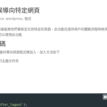
登出時候導向特定網頁
ce
,
wordpress
,
程式
用戶登出後能將他們重新定位到特定的頁面，此功能在提供用戶的體驗流程時候
可以使用此功能
式碼
中把登出後的導向頁面程式碼加入，加入方法如下
使用的主題文件夾
after_logout'
);