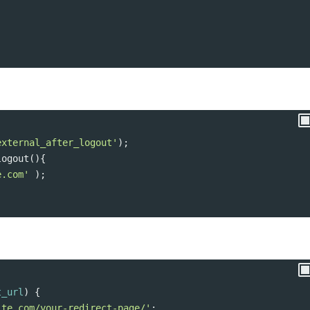
external_after_logout'
);
logout
(){
e.com'
 );
t_url
) {
ite.com/your-redirect-page/'
;