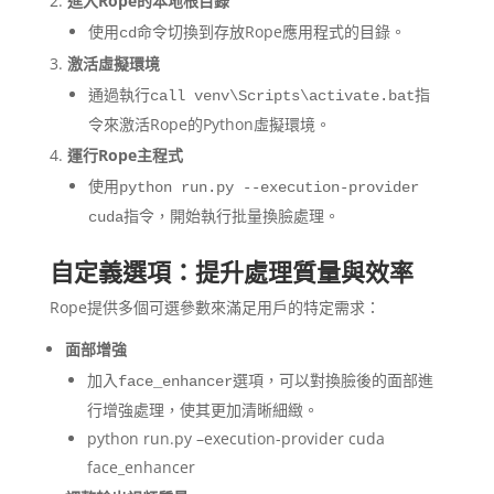
進入Rope的本地根目錄
使用
命令切換到存放Rope應用程式的目錄。
cd
激活虛擬環境
通過執行
指
call venv\Scripts\activate.bat
令來激活Rope的Python虛擬環境。
運行Rope主程式
使用
python run.py --execution-provider
指令，開始執行批量換臉處理。
cuda
自定義選項：提升處理質量與效率
Rope提供多個可選參數來滿足用戶的特定需求：
面部增強
加入
選項，可以對換臉後的面部進
face_enhancer
行增強處理，使其更加清晰細緻。
python run.py –execution-provider cuda
face_enhancer