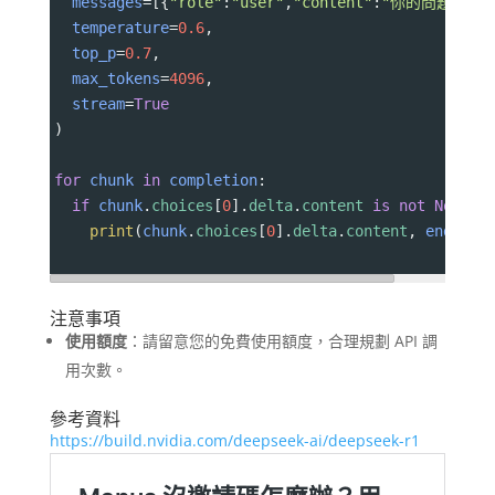
messages
=
[{
"role"
:
"user"
,
"content"
:
"你的問題內容"
temperature
=
0.6
,
top_p
=
0.7
,
max_tokens
=
4096
,
stream
=
True
)
for
chunk
in
completion
:
if
chunk
.
choices
[
0
].
delta
.
content
is
not
None
:
print
(
chunk
.
choices
[
0
].
delta
.
content
, 
end
=
""
)
注意事項
使用額度
：​請留意您的免費使用額度，合理規劃 API 調
用次數。
參考資料
https://build.nvidia.com/deepseek-ai/deepseek-r1