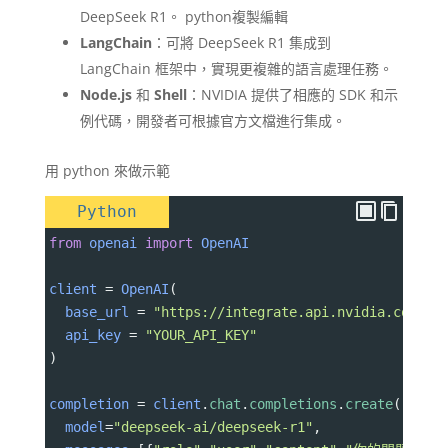
DeepSeek R1。​ python複製編輯
LangChain
：​可將 DeepSeek R1 集成到
LangChain 框架中，實現更複雜的語言處理任務。​
Node.js
和
Shell
：​NVIDIA 提供了相應的 SDK 和示
例代碼，開發者可根據官方文檔進行集成。
用 python 來做示範
Python
from
openai
import
OpenAI
client
=
OpenAI
(
base_url
=
"https://integrate.api.nvidia.com/v1
api_key
=
"YOUR_API_KEY"
)
completion
=
client
.
chat
.
completions
.
create
(
model
=
"deepseek-ai/deepseek-r1"
,