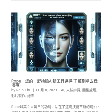
Rope：您的一鍵換臉AI新工具選擇(千萬別拿去做
壞事)
by
Rain Chu
|
11 月 8, 2023
|
AI
,
人臉辨識
,
圖型處理
,
影片製作
,
繪圖
Rope以其令人矚目的功能，站在了這場技術革新的前沿。