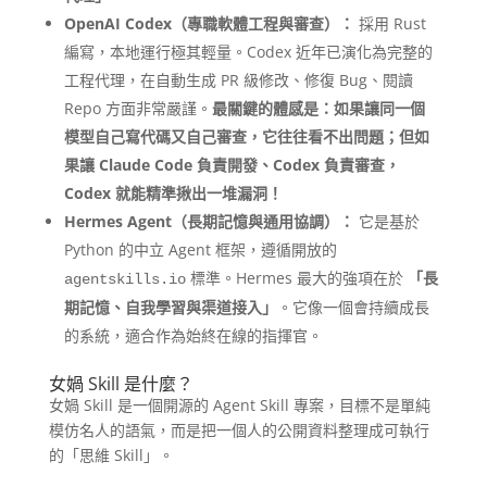
OpenAI Codex（專職軟體工程與審查）：
採用 Rust
編寫，本地運行極其輕量。Codex 近年已演化為完整的
工程代理，在自動生成 PR 級修改、修復 Bug、閱讀
Repo 方面非常嚴謹。
最關鍵的體感是：如果讓同一個
模型自己寫代碼又自己審查，它往往看不出問題；但如
果讓 Claude Code 負責開發、Codex 負責審查，
Codex 就能精準揪出一堆漏洞！
Hermes Agent（長期記憶與通用協調）：
它是基於
Python 的中立 Agent 框架，遵循開放的
標準。Hermes 最大的強項在於
「長
agentskills.io
期記憶、自我學習與渠道接入」
。它像一個會持續成長
的系統，適合作為始終在線的指揮官。
女媧 Skill 是什麼？
女媧 Skill 是一個開源的 Agent Skill 專案，目標不是單純
模仿名人的語氣，而是把一個人的公開資料整理成可執行
的「思維 Skill」。