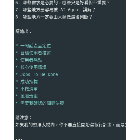
6. 哪些需求是必要的，哪些只是好看但不重要？
7. 哪些地方最容易被 AI Agent 誤解？
8. 哪些地方一定要由人類做最後判斷？
請輸出：
* 一句話產品定位
* 目標使用者描述
* 使用者痛點
* 核心使用情境
* Jobs To Be Done
* 成功指標
* 不做清單
* 風險清單
* 需要我確認的關鍵決策
請注意：
如果我的想法太模糊，你不要直接開始寫執行計畫，而是先幫我
---