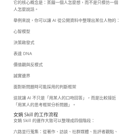
它的核心概念是：蒸餾一個人怎麼想，而不是只模仿一個
人怎麼說話。
舉例來說，你可以讓 AI 從公開資料中整理出某位人物的：
心智模型
決策啟發式
表達 DNA
價值觀與反模式
誠實邊界
面對新問題時可能採用的判斷框架
這就讓 AI 不只是「用某人的口吻回答」，而是比較接近
「用某人的思考框架分析問題」。
女媧 Skill 的工作流程
女媧 Skill 的運作大致可以整理成四個階段：
六路並行蒐集：從著作、訪談、社群媒體、批評者觀點、