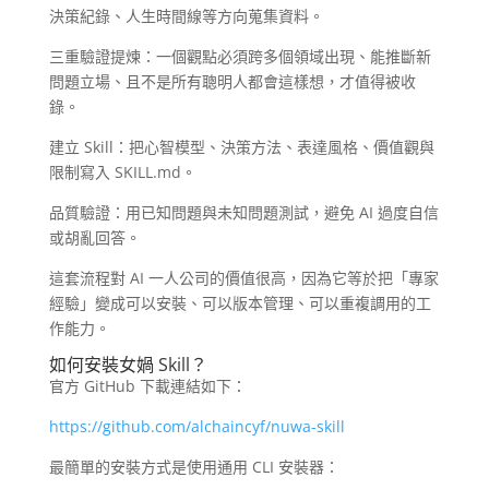
決策紀錄、人生時間線等方向蒐集資料。
三重驗證提煉：一個觀點必須跨多個領域出現、能推斷新
問題立場、且不是所有聰明人都會這樣想，才值得被收
錄。
建立 Skill：把心智模型、決策方法、表達風格、價值觀與
限制寫入 SKILL.md。
品質驗證：用已知問題與未知問題測試，避免 AI 過度自信
或胡亂回答。
這套流程對 AI 一人公司的價值很高，因為它等於把「專家
經驗」變成可以安裝、可以版本管理、可以重複調用的工
作能力。
如何安裝女媧 Skill？
官方 GitHub 下載連結如下：
https://github.com/alchaincyf/nuwa-skill
最簡單的安裝方式是使用通用 CLI 安裝器：