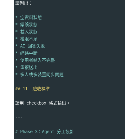
請列出：
* 空資料狀態
* 錯誤狀態
* 載入狀態
* 權限不足
* AI 回答失敗
* 網路中斷
* 使用者輸入不完整
* 重複送出
* 多人或多裝置同步問題
## 11. 驗收標準
請用 checkbox 格式輸出。
---
# Phase 3：Agent 分工設計