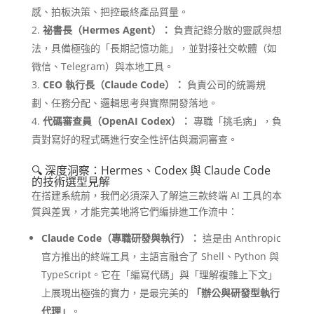
感、拍板決策、把控最終產品質量。
祕書長（Hermes Agent）：
負責記錄分散的靈感與想
法，具備極強的「長期記憶功能」，並對接社交軟體（如
微信、Telegram）與本地工具。
CEO 執行長（Claude Code）：
負責公司的統籌規
劃、任務分配、邏輯思考與實際開發落地。
代碼審查員（OpenAI Codex）：
專職「挑毛病」，負
責對寫好的程式碼進行安全性評估與漏洞審查。
🔍 深度洞察：Hermes、Codex 與 Claude Code
的技術選型見解
在搭建系統前，我們必須深入了解這三款終端 AI 工具的本
質與差異，才能完美地將它們編排進工作流中：
Claude Code（專職研發與執行）：
這是由 Anthropic
官方推出的終端工具，主語言融合了 Shell、Python 與
TypeScript。它在「編寫代碼」與「理解複雜上下文」
上展現出極強的實力，是最完美的
「辦公與研發型執行
代理」
。