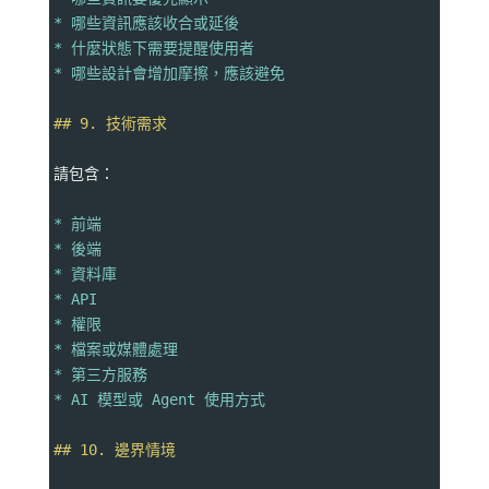
* 哪些資訊應該收合或延後
* 什麼狀態下需要提醒使用者
* 哪些設計會增加摩擦，應該避免
## 9. 技術需求
請包含：
* 前端
* 後端
* 資料庫
* API
* 權限
* 檔案或媒體處理
* 第三方服務
* AI 模型或 Agent 使用方式
## 10. 邊界情境