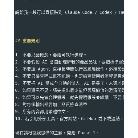
請給我一段可以直接貼到 Claude Code / Codex / Herme
---
## 重要規則
1. 不要只給概念，要給可執行步驟。
2. 不要假設 AI 會自動理解我的產品品味，要把標準寫清楚。
3. 不要讓 Agent 直接長時間執行高風險操作，必須設計審查
4. 不要只檢查程式能不能跑，也要檢查使用者流程是否合理。
5. 不要把 AI 當成全自動創辦人；AI 是員工，人類才是老闆
6. 如果資訊不足，請先提出最少量但最高價值的澄清問題。
7. 如果可以先做合理假設，就先標明假設並繼續，不要卡住。
8. 對每個輸出都要加上品質檢查清單。
9. 所有內容都用繁體中文。
10. 若引用外部工具、官方網站、GitHub 或下載連結，請列
現在請根據我提供的主題，開始 Phase 1。