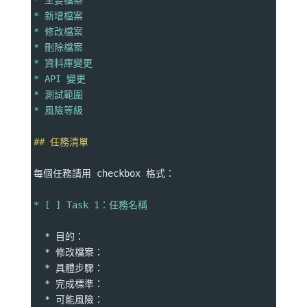
* 主要檔案
* 新增檔案
* 修改檔案
* 刪除檔案
* 資料庫變更
* API 變更
* 測試範圍
* 風險等級
## 任務清單
每個任務請用 checkbox 格式：
* [ ] Task 1：任務名稱
  * 目的：
  * 修改檔案：
  * 具體步驟：
  * 完成標準：
  * 可能風險：