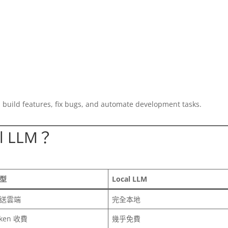
 build features, fix bugs, and automate development tasks.
 LLM？
型
Local LLM
送雲端
完全本地
oken 收費
幾乎免費