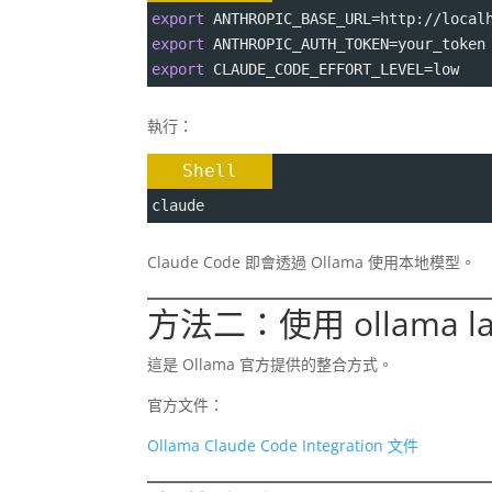
export
ANTHROPIC_BASE_URL
=
http://local
export
ANTHROPIC_AUTH_TOKEN
=
your_token
export
CLAUDE_CODE_EFFORT_LEVEL
=
low
執行：
Shell
claude
Claude Code 即會透過 Ollama 使用本地模型。
方法二：使用 ollama lau
這是 Ollama 官方提供的整合方式。
官方文件：
Ollama Claude Code Integration 文件