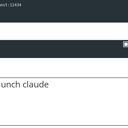
host:11434
nch claude