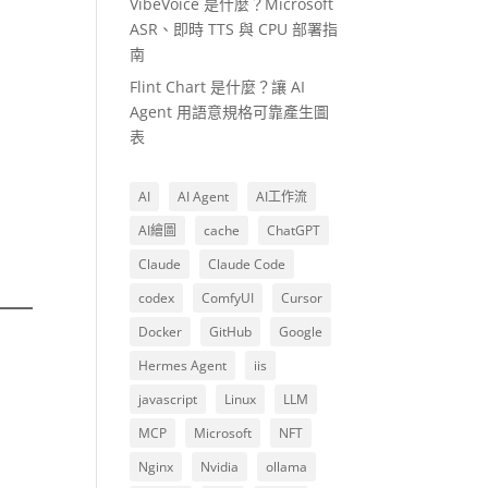
VibeVoice 是什麼？Microsoft
ASR、即時 TTS 與 CPU 部署指
南
Flint Chart 是什麼？讓 AI
Agent 用語意規格可靠產生圖
表
AI
AI Agent
AI工作流
AI繪圖
cache
ChatGPT
Claude
Claude Code
codex
ComfyUI
Cursor
Docker
GitHub
Google
Hermes Agent
iis
javascript
Linux
LLM
MCP
Microsoft
NFT
Nginx
Nvidia
ollama