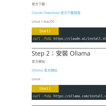
官方下載：
Claude Download 官方下載頁面
Linux / macOS：
Shell
curl
-fsSL
 https://claude.ai/install.s
Step 2：安裝 Ollama
官方網站：
Ollama 官方網站
Linux：
Shell
curl
-fsSL
 https://ollama.com/install.