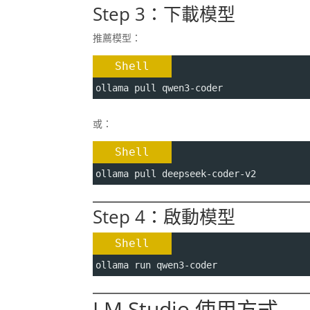
Step 3：下載模型
推薦模型：
Shell
ollama pull qwen3-coder
或：
Shell
ollama pull deepseek-coder-v2
Step 4：啟動模型
Shell
ollama run qwen3-coder
LM Studio 使用方式