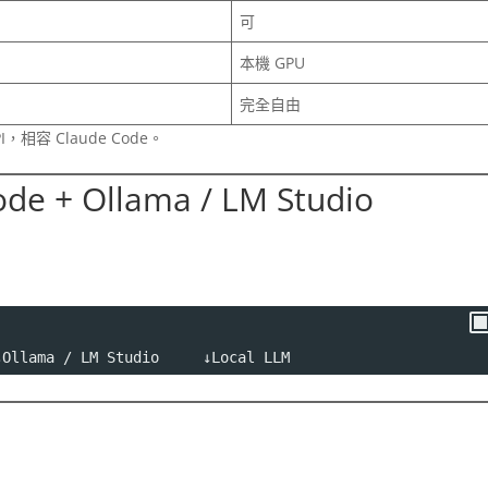
可
本機 GPU
完全自由
PI，相容 Claude Code。
 + Ollama / LM Studio
↓Ollama / LM Studio     ↓Local LLM
e