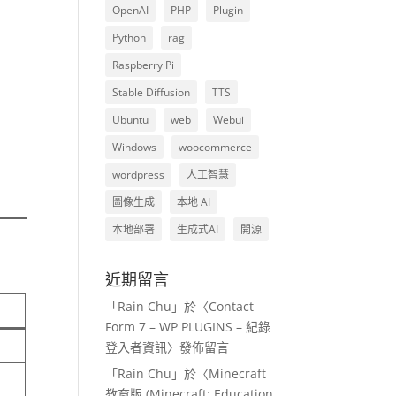
OpenAI
PHP
Plugin
Python
rag
Raspberry Pi
Stable Diffusion
TTS
Ubuntu
web
Webui
Windows
woocommerce
wordpress
人工智慧
圖像生成
本地 AI
本地部署
生成式AI
開源
近期留言
「
Rain Chu
」於〈
Contact
Form 7 – WP PLUGINS – 紀錄
登入者資訊
〉發佈留言
「
Rain Chu
」於〈
Minecraft
教育版 (Minecraft: Education