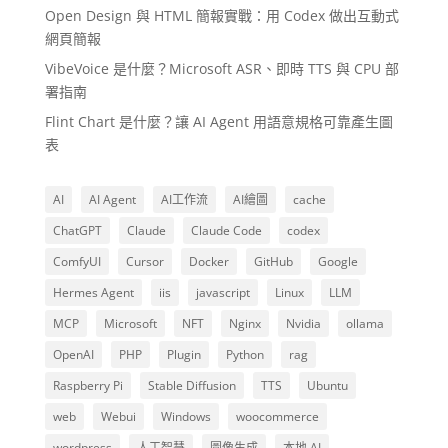
Open Design 與 HTML 簡報實戰：用 Codex 做出互動式
網頁簡報
VibeVoice 是什麼？Microsoft ASR、即時 TTS 與 CPU 部
署指南
Flint Chart 是什麼？讓 AI Agent 用語意規格可靠產生圖
表
AI
AI Agent
AI工作流
AI繪圖
cache
ChatGPT
Claude
Claude Code
codex
ComfyUI
Cursor
Docker
GitHub
Google
Hermes Agent
iis
javascript
Linux
LLM
MCP
Microsoft
NFT
Nginx
Nvidia
ollama
OpenAI
PHP
Plugin
Python
rag
Raspberry Pi
Stable Diffusion
TTS
Ubuntu
web
Webui
Windows
woocommerce
wordpress
人工智慧
圖像生成
本地 AI