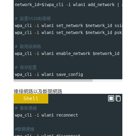
network_id
=
$(wpa_cli -i wlan1 add_network | awk 
'
# 設置SSID和密碼
wpa_cli 
-i
 wlan1 set_network 
$network_id
 ssid 
'"你
wpa_cli 
-i
 wlan1 set_network 
$network_id
 psk 
'"你
# 啟用該網絡
wpa_cli 
-i
 wlan1 enable_network 
$network_id
# 保存配置
wpa_cli 
-i
 wlan1 save_config
連接網路以及斷開網路
Shell
# 重新連線
wpa_cli 
-i
 wlan1 reconnect
#斷開連線