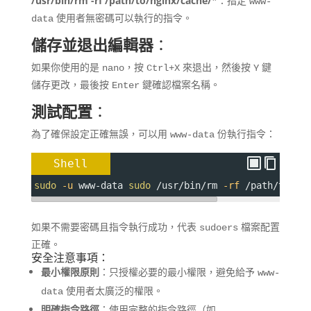
/usr/bin/rm -rf /path/to/nginx/cache/
*：指定
www-
使用者無密碼可以執行的指令。
data
儲存並退出編輯器
：
如果你使用的是
，按
來退出，然後按
鍵
nano
Ctrl+X
Y
儲存更改，最後按
鍵確認檔案名稱。
Enter
測試配置
：
為了確保設定正確無誤，可以用
份執行指令：
www-data
Shell
sudo
-u
 www-data 
sudo
 /usr/bin/rm 
-rf
 /path/to/ng
如果不需要密碼且指令執行成功，代表
檔案配置
sudoers
正確。
安全注意事項：
最小權限原則
：只授權必要的最小權限，避免給予
www-
使用者太廣泛的權限。
data
明確指令路徑
：使用完整的指令路徑（如