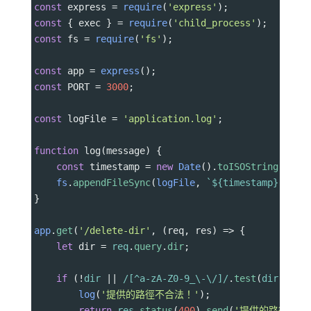
const
express
=
require
(
'express'
);
const
 { 
exec
 } 
=
require
(
'child_process'
);
const
fs
=
require
(
'fs'
);
const
app
=
express
();
const
PORT
=
3000
;
const
logFile
=
'application.log'
;
function
log
(
message
) {
const
timestamp
=
new
Date
().
toISOString
();
fs
.
appendFileSync
(
logFile
, 
`${
timestamp
}
- ${
}
app
.
get
(
'/delete-dir'
, (
req
, 
res
) 
=>
 {
let
dir
=
req
.
query
.
dir
;
if
 (
!
dir
||
/[^a-zA-Z0-9_\-\/]/
.
test
(
dir
)) {
log
(
'提供的路徑不合法！'
);
return
res
.
status
(
400
).
send
(
'提供的路徑不合