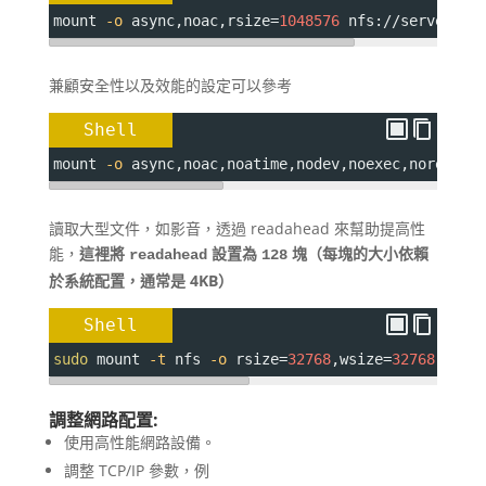
mount 
-o
 async,noac
,rsize
=
1048576
 nfs://server/sh
兼顧安全性以及效能的設定可以參考
Shell
mount 
-o
 async,noac,noatime,nodev,noexec,norecove
讀取大型文件，如影音，透過 readahead 來幫助提高性
能，
這裡將
設置為
塊（每塊的大小依賴
readahead
128
於系統配置，通常是 4KB）
Shell
sudo
 mount 
-t
 nfs 
-o
rsize
=
32768
,wsize
=
32768
,read
調整網路配置:
使用高性能網路設備。
調整 TCP/IP 參數，例