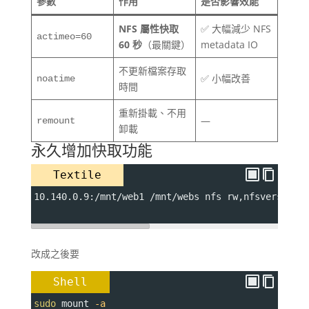
參數
作用
是否影響效能
NFS 屬性快取
✅ 大幅減少 NFS
actimeo=60
60 秒
（最關鍵）
metadata IO
不更新檔案存取
✅ 小幅改善
noatime
時間
重新掛載、不用
—
remount
卸載
永久增加快取功能
Textile
10.140.0.9:/mnt/web1 /mnt/webs nfs rw,nfsvers=4,n
改成之後要
Shell
sudo
 mount 
-a