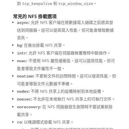
如
和
。
tcp_keepalive
tcp_window_size
常見的 NFS 掛載選項
:
允許 NFS 客户端在將數據寫入磁碟之前將其發
async
送到伺服器。這可以提高寫入性能，但可能會導致數據
丟失。
:
在後台掛載 NFS 共享。
bg
:
允許 NFS 客户端在伺服器無響應時中斷操作。
intr
:
不使用 NFS 屬性緩衝區。這可以提高性能，但可
noac
能會導致文件屬性不一致。
:
不更新文件的訪問時間。這可以提高性能，但
noatime
可能會導致文件元數據不準確。
:
不將 NFS 共享上的設備映射到本地設備。
nodev
:
不允許在本地執行 NFS 共享上的可執行文件。
noexec
:
在 NFS 伺服器發生故障時不嘗試重新掛
norecovery
載共享。
:
以唯讀模式掛載 NFS 共享。
ro