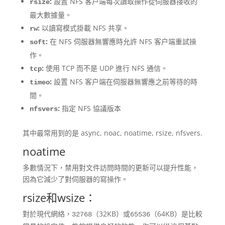
:
設置 NFS 客户端每次讀取操作從伺服器接收的
rsize
最大數據量。
:
以讀寫模式掛載 NFS 共享。
rw
:
在 NFS 伺服器無響應時允許 NFS 客户端重試操
soft
作。
:
使用 TCP 而不是 UDP 進行 NFS 通信。
tcp
:
設置 NFS 客户端在伺服器無響應之前等待的時
timeo
間。
:
指定 NFS 協議版本
nfsvers
其中最常用到的是 async, noac, noatime, rsize, nfsvers.
noatime
多數情況下，禁用對文件訪問時間的更新可以提升性能，
因為它減少了對伺服器的寫操作。
rsize和wsize：
對於現代網絡，
（32KB）或
（64KB）是比較
32768
65536