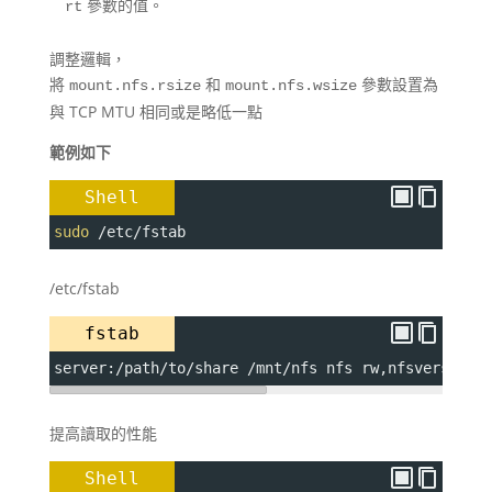
參數的值。
rt
調整邏輯，
將
和
參數設置為
mount.nfs.rsize
mount.nfs.wsize
與 TCP MTU 相同或是略低一點
範例如下
Shell
sudo
 /etc/fstab
/etc/fstab
fstab
server:/path/to/share /mnt/nfs nfs rw,nfsvers=4,n
提高讀取的性能
Shell