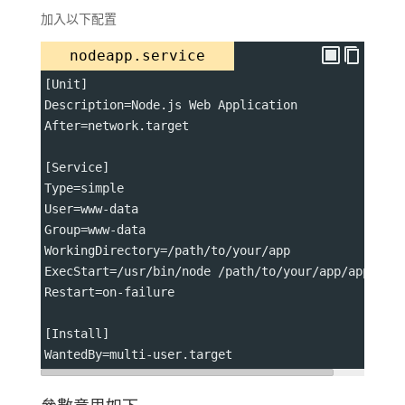
加入以下配置
nodeapp.service
[Unit] 
Description=Node.js Web Application 
After=network.target 
[Service] 
Type=simple 
User=www-data 
Group=www-data 
WorkingDirectory=/path/to/your/app 
ExecStart=/usr/bin/node /path/to/your/app/app.js 
Restart=on-failure 
[Install] 
WantedBy=multi-user.target