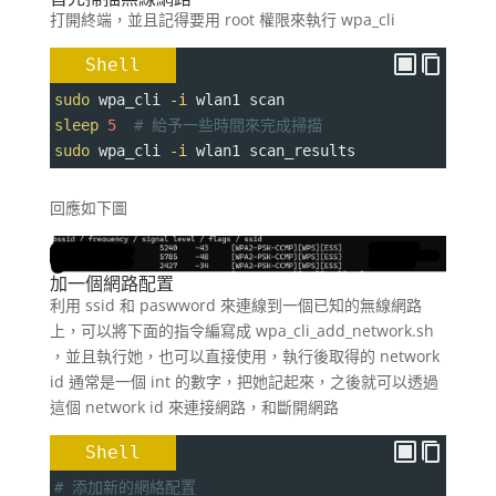
打開終端，並且記得要用 root 權限來執行 wpa_cli
Shell
sudo
 wpa_cli 
-i
 wlan1 scan
sleep
5
# 給予一些時間來完成掃描
sudo
 wpa_cli 
-i
 wlan1 scan_results
回應如下圖
加一個網路配置
利用 ssid 和 paswword 來連線到一個已知的無線網路
上，可以將下面的指令編寫成 wpa_cli_add_network.sh
，並且執行她，也可以直接使用，執行後取得的 network
id 通常是一個 int 的數字，把她記起來，之後就可以透過
這個 network id 來連接網路，和斷開網路
Shell
# 添加新的網絡配置