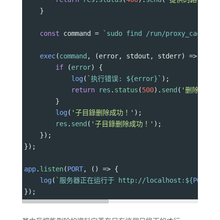
    }
const
command
=
`sudo find /run/proxy_cache/$
exec
(
command
, (
error
, 
stdout
, 
stderr
) 
=>
 {
if
 (
error
) {
log
(
`执行错误: ${
error
}`
);
return
res
.
status
(
500
).
send
(
'删除子目錄
        }
log
(
'子目錄删除成功！'
);
res
.
send
(
'子目錄删除成功！'
);
    });
});
app
.
listen
(
PORT
, () 
=>
 {
log
(
`服务器正在运行于 http://localhost:${
PORT
}`
});