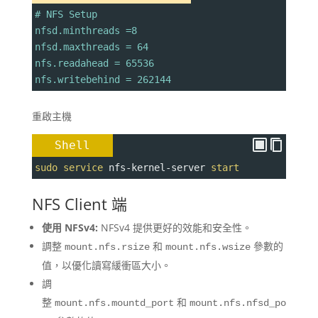
# NFS Setup
nfsd.minthreads =8
nfsd.maxthreads = 64
nfs.readahead = 65536
nfs.writebehind = 262144
重啟主機
Shell
sudo
service
 nfs-kernel-server 
start
NFS Client 端
使用 NFSv4:
NFSv4 提供更好的效能和安全性。
調整
和
參數的
mount.nfs.rsize
mount.nfs.wsize
值，以優化讀寫緩衝區大小。
調
整
和
mount.nfs.mountd_port
mount.nfs.nfsd_po