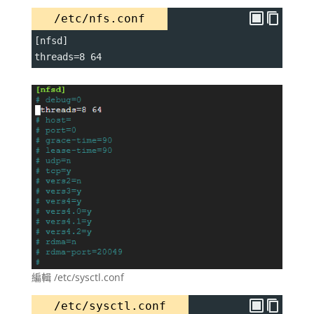
/etc/nfs.conf
[nfsd]
threads=8 64
編輯 /etc/sysctl.conf
/etc/sysctl.conf