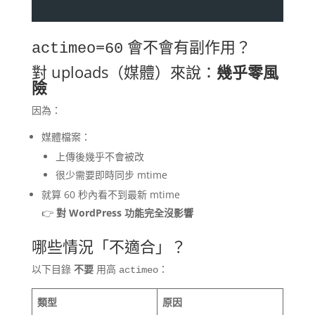
會不會有副作用？
actimeo=60
對 uploads（媒體）來說：
幾乎零風
險
因為：
媒體檔案：
上傳後幾乎不會被改
很少需要即時同步 mtime
就算 60 秒內看不到最新 mtime
👉
對 WordPress 功能完全沒影響
哪些情況「不適合」？
以下目錄
不要
用高
：
actimeo
類型
原因