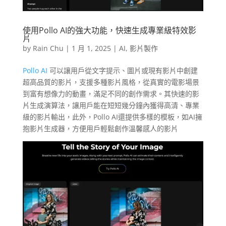
使用Pollo AI的強大功能，快速生成專業級特效影
片
by
Rain Chu
|
1 月 1, 2025
|
AI
,
影片製作
Pollo AI
可以讓用戶從文字提示、圖片或現有影片中創建
超高品質的影片，支援多種影片風格，從真實的電影場景
到富有想像力的動畫，滿足不同的創作需求。其快速的影
片生成演算法，讓用戶能在短短幾分鐘內獲得高清、專業
級的影片輸出，此外，Pollo AI還提供多樣的模板，如AI擁
抱影片生成器，方便用戶輕鬆創作溫馨感人的影片