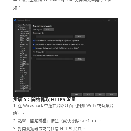
sslkeylog.log
如：
步驟 5：開始抓取 HTTPS 流量
在 Wireshark 中選擇網絡介面（例如 Wi-Fi 或有線網
絡）。
點擊「
開始捕獲
」按鈕（或快捷鍵
）。
Ctrl+E
打開瀏覽器並訪問任意 HTTPS 網頁。