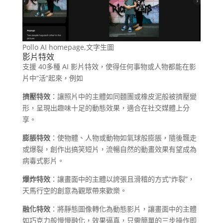
Pollo AI homepage,文字生圖
影片特效
支援 40多種 AI 影片特效，使得任何事物或人物都能在影
片中“活”起來，例如
擠壓特效
：讓照片中的主體如同麵團或橡皮泥般被擠壓變
形，呈現出趣味十足的動態效果，適合在社交媒體上分
享。
膨脹特效
：使物體、人物或動物如氣球般膨脹，隨後飄走
或爆裂，創作出搞笑短片，流暢自然的動畫效果有望成為
病毒式影片。
爆炸特效
：讓畫面中的主體以誇張且滑稽的方式“炸裂”，
天馬行空的創意為觀眾帶來歡樂。
融化特效
：將靜態圖像轉化為動態影片，讓畫面中的主體
如巧克力般慢慢融化，效果逼真，只需簡單的三步操作即