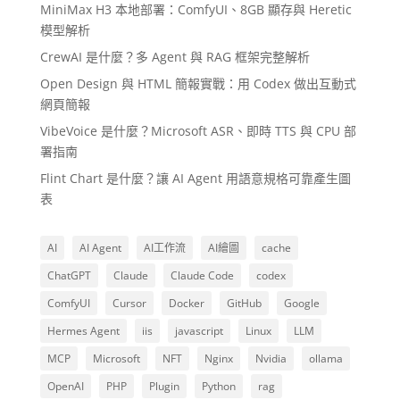
MiniMax H3 本地部署：ComfyUI、8GB 顯存與 Heretic
模型解析
CrewAI 是什麼？多 Agent 與 RAG 框架完整解析
Open Design 與 HTML 簡報實戰：用 Codex 做出互動式
網頁簡報
VibeVoice 是什麼？Microsoft ASR、即時 TTS 與 CPU 部
署指南
Flint Chart 是什麼？讓 AI Agent 用語意規格可靠產生圖
表
AI
AI Agent
AI工作流
AI繪圖
cache
ChatGPT
Claude
Claude Code
codex
ComfyUI
Cursor
Docker
GitHub
Google
Hermes Agent
iis
javascript
Linux
LLM
MCP
Microsoft
NFT
Nginx
Nvidia
ollama
OpenAI
PHP
Plugin
Python
rag