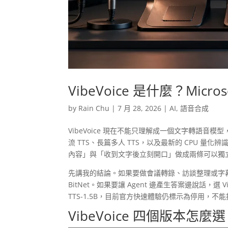
VibeVoice 是什麼？Micro
by
Rain Chu
|
7 月 28, 2026
|
AI
,
語音合成
VibeVoice 現在不能只理解成一個文字轉語音模
流 TTS、長篇多人 TTS，以及最新的 CPU
內容」與「收到文字後立刻開口」做成兩條可以獨
先講我的結論。如果要做會議轉錄、訪談整理或字幕，先看 V
BitNet。如果要讓 Agent 邊產生答案邊說話，選 Vibe
TTS-1.5B，目前官方快速體驗仍標示為停用，
VibeVoice 四個版本怎麼選