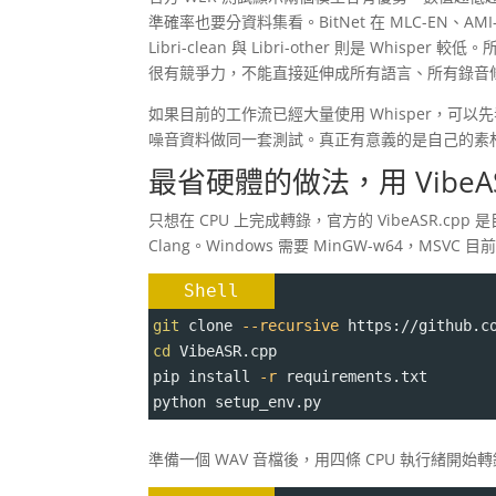
準確率也要分資料集看。BitNet 在 MLC-EN、AMI-ihm
Libri-clean 與 Libri-other 則是 Whis
很有競爭力，不能直接延伸成所有語言、所有錄音條件
如果目前的工作流已經大量使用 Whisper，可以
噪音資料做同一套測試。真正有意義的是自己的素
最省硬體的做法，用 VibeASR.
只想在 CPU 上完成轉錄，官方的 VibeASR.cpp 是
Clang。Windows 需要 MinGW-w64，MSVC 
Shell
git
 clone 
--recursive
 https://github.c
cd
 VibeASR.cpp
pip install 
-r
 requirements.txt
python setup_env.py
準備一個 WAV 音檔後，用四條 CPU 執行緒開始