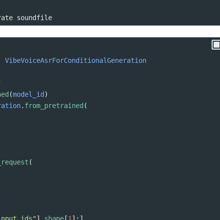
rate soundfile
, 
VibeVoiceAsrForConditionalGeneration
"
ned
(
model_id
)
ration
.
from_pretrained
(
_request
(
input_ids"
].
shape
[
1
]:]