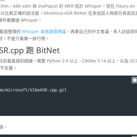
、AMI-sdm 與 VoxPopuli 的 WER 低於 Whisper，但在 Fleurs-en
per 較低。所以比較正確的說法是，VibeVoice-ASR-BitNet 在多說話人與部分長音
都勝過 Whisper。
先看我整理的
Whisper 本地語音辨識
，再拿自己的中文會議、多人訪談與
材，不是只看單一排行榜。
cpp 跑 BitNet
目前最直接的路線。需要 Python 3.9 以上、CMake 3.14 以上，以及 GC
目前不支援。
om/microsoft/VibeASR.cpp.git
轉錄。