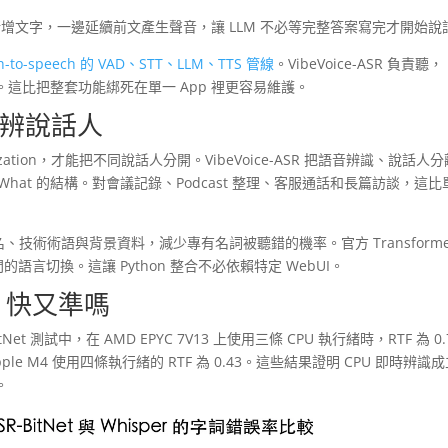
邊接收新增文字，一邊延續前文產生聲音，讓 LLM 不必等完整答案寫完才開始說
ch-to-speech 的 VAD、STT、LLM、TTS 管線
。VibeVoice-ASR 負責聽，
模型。這比把整套功能綁死在單一 App 裡更容易維護。
分辨說話人
arization，才能把不同說話人分開。VibeVoice-ASR 把語音辨識、說話人
What 的結構。對會議記錄、Podcast 整理、客服通話和長篇訪談，這比
名、技術術語與背景資料，減少專有名詞被聽錯的機率。官方 Transforme
語言切換。這讓 Python 整合不必依賴特定 WebUI。
er 快又準嗎
Net 測試中，在 AMD EPYC 7V13 上使用三條 CPU 執行緒時，RTF 為 0.
e M4 使用四條執行緒的 RTF 為 0.43。這些結果證明 CPU 即時辨識
。