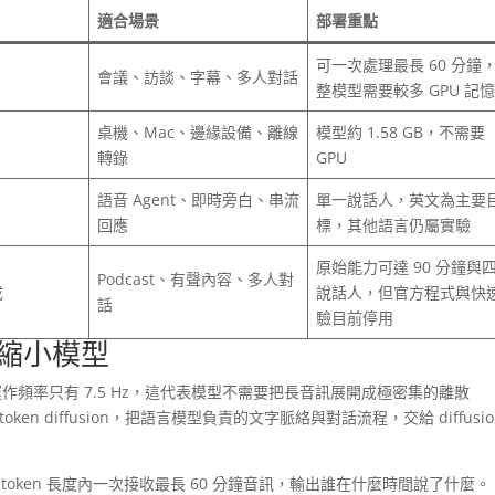
適合場景
部署重點
可一次處理最長 60 分鐘
會議、訪談、字幕、多人對話
整模型需要較多 GPU 記
桌機、Mac、邊緣設備、離線
模型約 1.58 GB，不需要
轉錄
GPU
語音 Agent、即時旁白、串流
單一說話人，英文為主要
回應
標，其他語言仍屬實驗
原始能力可達 90 分鐘與
Podcast、有聲內容、多人對
成
說話人，但官方程式與快
話
驗目前停用
單純縮小模型
zer，運作頻率只有 7.5 Hz，這代表模型不需要把長音訊展開成極密集的離散
ken diffusion，把語言模型負責的文字脈絡與對話流程，交給 diffusio
 token 長度內一次接收最長 60 分鐘音訊，輸出誰在什麼時間說了什麼。