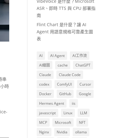
VibeVoice 是什麼？Microsoft
ASR、即時 TTS 與 CPU 部署指
南
Flint Chart 是什麼？讓 AI
Agent 用語意規格可靠產生圖
表
AI
AI Agent
AI工作流
AI繪圖
cache
ChatGPT
Claude
Claude Code
時串
codex
ComfyUI
Cursor
一小時
Docker
GitHub
Google
Hermes Agent
iis
-
ce-
javascript
Linux
LLM
MCP
Microsoft
NFT
Nginx
Nvidia
ollama