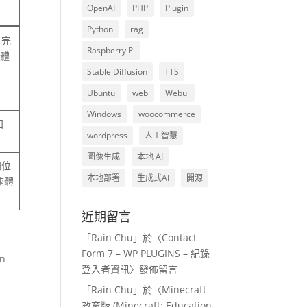
OpenAI
PHP
Plugin
Python
rag
，完
Raspberry Pi
憶體
Stable Diffusion
TTS
Ubuntu
web
Webui
Windows
woocommerce
目
wordpress
人工智慧
圖像生成
本地 AI
四位
本地部署
生成式AI
開源
速體
近期留言
「
Rain Chu
」於〈
Contact
Form 7 – WP PLUGINS – 紀錄
n
登入者資訊
〉發佈留言
「
Rain Chu
」於〈
Minecraft
教育版 (Minecraft: Education