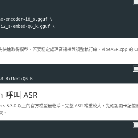
ae-encoder-i8_s.gguf \
-i2_s-embed-q6_k.gguf \
快速取得模型，若要穩定處理音訊檔與調整執行緒，VibeASR.cpp 的 CL
SR-BitNet:Q6_K
on 呼叫 ASR
rmers 5.3.0 以上的官方模型最乾淨。完整 ASR 權重較大，先確認顯卡記憶
過來。