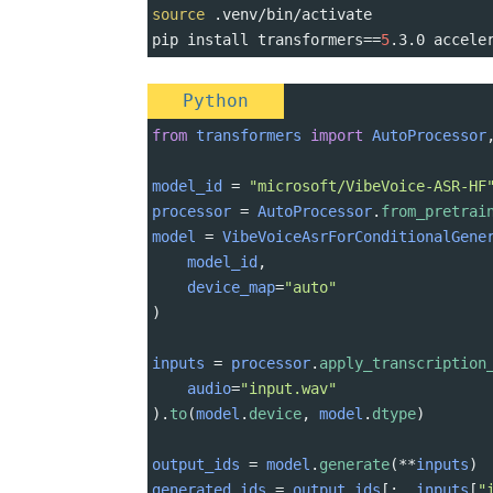
source
 .venv/bin/activate
pip install 
transformers
==
5
.3.0 accele
Python
from
transformers
import
AutoProcessor
model_id
=
"microsoft/VibeVoice-ASR-HF
processor
=
AutoProcessor
.
from_pretrai
model
=
VibeVoiceAsrForConditionalGene
model_id
,
device_map
=
"auto"
)
inputs
=
processor
.
apply_transcription
audio
=
"input.wav"
).
to
(
model
.
device
, 
model
.
dtype
)
output_ids
=
model
.
generate
(
**
inputs
)
generated_ids
=
output_ids
[:, 
inputs
[
"