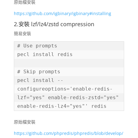
原始檔安裝
https://github.com/igbinary/igbinary#installing
2.安裝 lzf/lz4/zstd compression
簡易安裝
# Use prompts

pecl install redis

# Skip prompts

pecl install --
configureoptions='enable-redis-
lzf="yes" enable-redis-zstd="yes" 
enable-redis-lz4="yes"' redis
原始檔安裝
https://github.com/phpredis/phpredis/blob/develop/