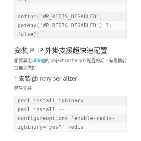
define('WP_REDIS_DISABLED', 
getenv('WP_REDIS_DISABLED') ?: 
false);
安裝 PHP 外掛支援超快速配置
想要享用
超快速
的 object cache pro 配置的話，有兩個前
提要先做好
1.安裝igbinary serializer
簡易安裝
pecl install igbinary

pecl install --
configureoptions='enable-redis-
igbinary="yes"' redis