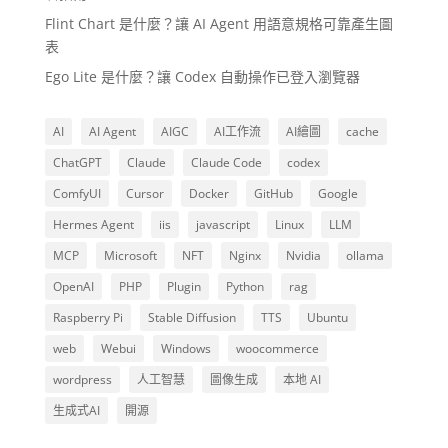
Flint Chart 是什麼？讓 AI Agent 用語意規格可靠產生圖
表
Ego Lite 是什麼？讓 Codex 自動操作已登入瀏覽器
AI
AI Agent
AIGC
AI工作流
AI繪圖
cache
ChatGPT
Claude
Claude Code
codex
ComfyUI
Cursor
Docker
GitHub
Google
Hermes Agent
iis
javascript
Linux
LLM
MCP
Microsoft
NFT
Nginx
Nvidia
ollama
OpenAI
PHP
Plugin
Python
rag
Raspberry Pi
Stable Diffusion
TTS
Ubuntu
web
Webui
Windows
woocommerce
wordpress
人工智慧
圖像生成
本地 AI
生成式AI
開源