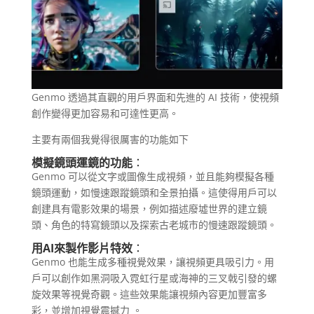
Genmo 透過其直觀的用戶界面和先進的 AI 技術，使視頻
創作變得更加容易和可達性更高。
主要有兩個我覺得很厲害的功能如下
模擬鏡頭運鏡的功能
：
Genmo 可以從文字或圖像生成視頻，並且能夠模擬各種
鏡頭運動，如慢速跟蹤鏡頭和全景拍攝。這使得用戶可以
創建具有電影效果的場景，例如描述廢墟世界的建立鏡
頭、角色的特寫鏡頭以及探索古老城市的慢速跟蹤鏡頭​。
用AI來製作影片特效
：
Genmo 也能生成多種視覺效果，讓視頻更具吸引力。用
戶可以創作如黑洞吸入霓虹行星或海神的三叉戟引發的螺
旋效果等視覺奇觀。這些效果能讓視頻內容更加豐富多
彩，並增加視覺震撼力​ ​。