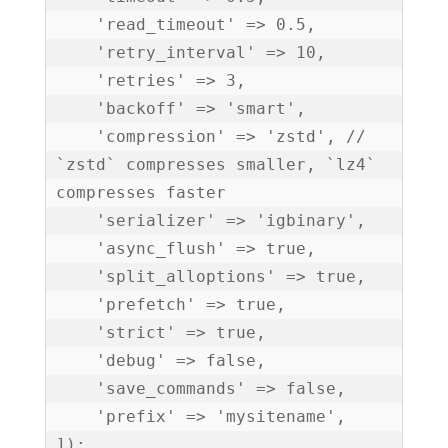
    'read_timeout' => 0.5,

    'retry_interval' => 10,

    'retries' => 3,

    'backoff' => 'smart',

    'compression' => 'zstd', // 
`zstd` compresses smaller, `lz4` 
compresses faster

    'serializer' => 'igbinary',

    'async_flush' => true,

    'split_alloptions' => true,

    'prefetch' => true,

    'strict' => true,

    'debug' => false,

    'save_commands' => false,

    'prefix' => 'mysitename',

]);
