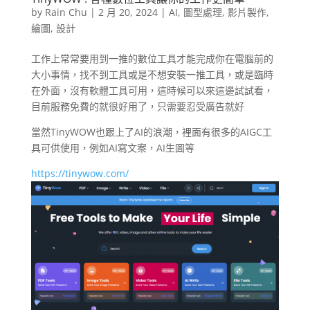
by
Rain Chu
|
2 月 20, 2024
|
AI
,
圖型處理
,
影片製作
,
繪圖
,
設計
工作上常常要用到一推的數位工具才能完成你在電腦前的
大小事情，找不到工具或是不想安裝一推工具，或是臨時
在外面，沒有軟體工具可用，這時候可以來這邊試試看，
目前服務免費的就很好用了，只需要忍受廣告就好
當然TinyWOW也跟上了AI的浪潮，裡面有很多的AIGC工
具可供使用，例如AI寫文案，AI生圖等
https://tinywow.com/