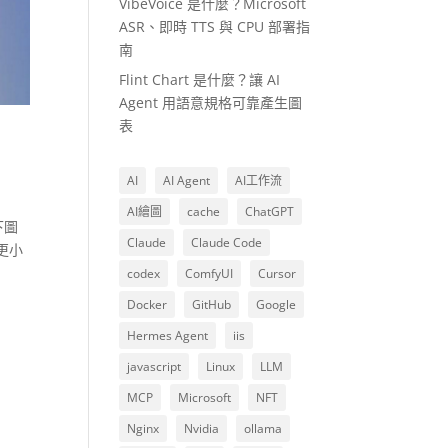
VibeVoice 是什麼？Microsoft
ASR、即時 TTS 與 CPU 部署指
南
Flint Chart 是什麼？讓 AI
Agent 用語意規格可靠產生圖
表
AI
AI Agent
AI工作流
AI繪圖
cache
ChatGPT
下圖
Claude
Claude Code
更小
codex
ComfyUI
Cursor
Docker
GitHub
Google
Hermes Agent
iis
javascript
Linux
LLM
MCP
Microsoft
NFT
Nginx
Nvidia
ollama