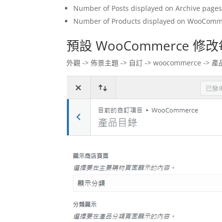
Number of Posts displayed on Archive page
Number of Products displayed on WooComm
預設 WooCommerce 
外觀 -> 佈景主題 -> 自訂 -> woocommerce -> 