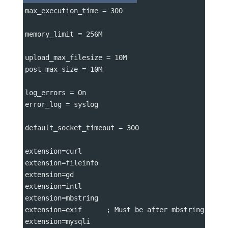
max_execution_time 
=
 300
memory_limit 
=
 256M
upload_max_filesize 
=
 10M
post_max_size 
=
 10M
log_errors 
=
 On
error_log 
=
 syslog
default_socket_timeout 
=
 300
extension
=
curl
extension
=
fileinfo
extension
=
gd
extension
=
intl
extension
=
mbstring
extension
=
exif      ; Must be after mbstring as i
extension
=
mysqli