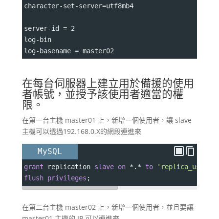
character-set-server
=
utf8mb4
server-id 
=
 2
log-bin
log-basename 
=
 master02
在每台伺服器上建立用於備援的使用
者帳號，並授予該使用者適當的權
限。
在第一台主機 master01 上，新增一個使用者，讓 slave
主機可以透過192.168.0.X的網段連進來
MySQL
grant
 replication 
slave
on
*
.
*
to
'replica_user'
@
flush
privileges
;
在第二台主機 master02 上，新增一個使用者，並且要讓
master01 主機的 IP 可以連進來