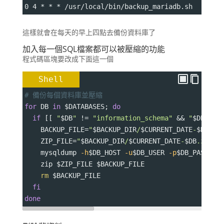
0 4 * * * /usr/local/bin/backup_mariadb.sh
這樣就會在每天的早上四點去備份資料庫了
加入每一個SQL檔案都可以被壓縮的功能
程式碼區塊要改成下面這一個
Shell
# 備份每個資料庫並壓縮
for
 DB 
in
$DATABASES
; 
do
if
 [[ 
"
$DB
"
 !
=
"information_schema"
 && 
"
$DB
"
 !
=
BACKUP_FILE
=
"
$BACKUP_DIR
/
$CURRENT_DATE
-
$DB
.sq
ZIP_FILE
=
"
$BACKUP_DIR
/
$CURRENT_DATE
-
$DB
.zip"
    mysqldump 
-h
$DB_HOST
-u
$DB_USER
-p
$DB_PASSWOR
    zip 
$ZIP_FILE
$BACKUP_FILE
rm
$BACKUP_FILE
fi
done