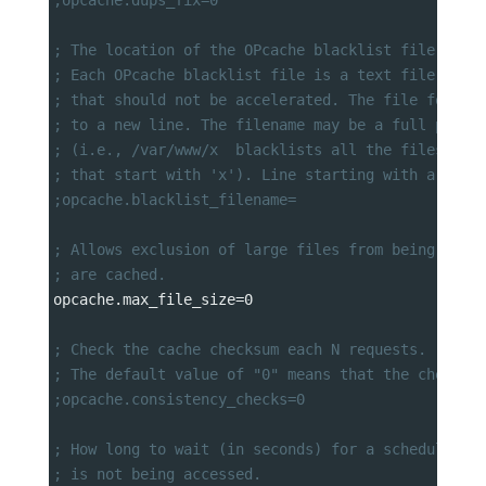
; The location of the OPcache blacklist file (wil
; Each OPcache blacklist file is a text file that
; that should not be accelerated. The file format
; to a new line. The filename may be a full path 
; (i.e., /var/www/x  blacklists all the files and
; that start with 'x'). Line starting with a ; ar
;opcache.blacklist_filename=
; Allows exclusion of large files from being cach
; are cached.
opcache.max_file_size
=
0
; Check the cache checksum each N requests.
; The default value of "0" means that the checks 
;opcache.consistency_checks=0
; How long to wait (in seconds) for a scheduled r
; is not being accessed.