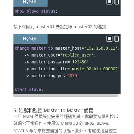
MySQL
show
slave
status
;
接下來回到 master01 去設定跟 master02 的連接
MySQL
change
master
to
 master_host
=
'192.168.0.11'
,
->
 master_user
=
'replica_user'
,
->
 master_password
=
'123456'
,
->
 master_log_file
=
'master02-bin.000002'
,
->
 master_log_pos
=
5079
;
start
slave
;
5. 維護和監控 Master to Master 備援
一旦 M2M 備援設定完畢並經過測試，你需要持續監控以
確保它正常運作。使用如 MariaDB 的
SHOW SLAVE
命令來檢查備援的狀態。此外，考慮使用監控工
STATUS