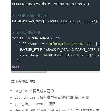
CURRENT_DATE
=
$(date +%Y-%m-%d-%H-%M-%S)
# 獲取所有資料庫名稱
DATABASES
=
$(mysql -h
$DB_HOST
 -u
$DB_USER
 -p
$DB_PAS
# 備份每個資料庫
for
 DB 
in
$DATABASES
; 
do
if
 [[ 
"
$DB
"
 !
=
"information_schema"
 && 
"
$DB
"
 !
=
BACKUP_FILE
=
"
$BACKUP_DIR
/
$CURRENT_DATE
-
$DB
.sq
    mysqldump  
-h
$DB_HOST
-u
$DB_USER
-p
$DB_PASSWO
fi
done
其中要修改的有
DB_HOST : 要改成自己的
your_db_user : 資料庫中有備份權限的使用者 ID
your_db_password : 密碼
BACKUP_DIR=”/path/to/backup/dir” : 要改成你要存放