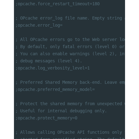
;opcache.force_restart_timeout=180
; OPcache error_log file name. Empty string assum
;opcache.error_log=
; All OPcache errors go to the Web server log.
; By default, only fatal errors (level 0) or erro
; You can also enable warnings (level 2), info me
; debug messages (level 4).
;opcache.log_verbosity_level=1
; Preferred Shared Memory back-end. Leave empty a
;opcache.preferred_memory_model=
; Protect the shared memory from unexpected writi
; Useful for internal debugging only.
;opcache.protect_memory=0
; Allows calling OPcache API functions only from 