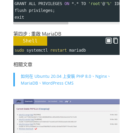
GRANT ALL PRIVILEGES 
ON
*
.
*
 TO 
'root'
@
'%'
 IDENTIF
flush privileges
;
exit
第四步 : 重啟 MariaDB
Shell
sudo
 systemctl 
restart
 mariadb
相關文章
如何在 Ubuntu 20.04 上安裝 PHP 8.0、Nginx、
MariaDB、WordPress CMS