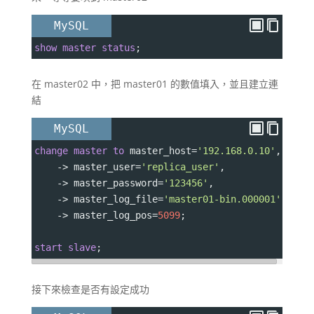
MySQL
show
master
status
;
在 master02 中，把 master01 的數值填入，並且建立連
結
MySQL
change
master
to
 master_host
=
'192.168.0.10'
,
->
 master_user
=
'replica_user'
,
->
 master_password
=
'123456'
,
->
 master_log_file
=
'master01-bin.000001'
,
->
 master_log_pos
=
5099
;
start
slave
;
接下來檢查是否有設定成功