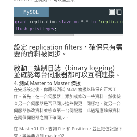
MySQL
grant
 replication 
slave
on
*
.
*
to
'replica_user'
@
flush
privileges
;
設定 replication filters，確保只有需
要的資料被同步。
啟動二進制日誌（binary logging）
並確認每台伺服器都可以互相連接。
4. 測試 Master to Master 備援
在完成設定後，你應該測試 M2M 備援以確保它正常工
作。首先，在一台伺服器上添加或修改一些資料，然後檢
查另一台伺服器是否已同步這些變更。同樣地，從另一台
伺服器修改資料並檢查第一台伺服器。此過程應確保資料
在兩個伺服器之間正確同步。
在 Master01 中，查詢 File 和 Position，並且把值記錄下
來，等等要填到 master02