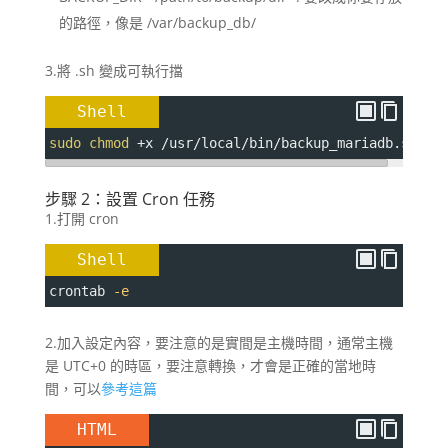
的路徑，像是 /var/backup_db/
3.將 .sh 變成可執行擋
Shell
sudo
chmod
+
x /usr/local/bin/backup_mariadb.sh
步驟 2：設置 Cron 任務
1.打開 cron
Shell
crontab 
-e
2.加入設定內容，要注意的是實間是主機時間，通常主機
是 UTC+0 的時區，要注意轉換，才會是正確的當地時
間，可以
參考這篇
HTML