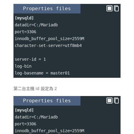
Properties files
[mysqld]
datadir
=
C
:
/Mariadb
port
=
3306
innodb_buffer_pool_size
=
2559M
character-set-server
=
utf8mb4
server-id 
=
 1
log-bin
log-basename 
=
 master01
第二台主機 id 設定為 2
Properties files
[mysqld]
datadir
=
C
:
/Mariadb
port
=
3306
innodb_buffer_pool_size
=
2559M