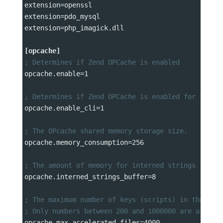
extension
=
openssl
extension
=
pdo_mysql
extension
=
php_imagick.dll
[opcache]
; Determines if Zend OPCache is enabled
opcache.enable
=
1
; Determines if Zend OPCache is enabled for the C
opcache.enable_cli
=
1
; The OPcache shared memory storage size.
opcache.memory_consumption
=
256
; The amount of memory for interned strings in Mb
opcache.interned_strings_buffer
=
8
; The maximum number of keys (scripts) in the OPc
; Only numbers between 200 and 1000000 are allowe
opcache.max_accelerated_files
=
4000