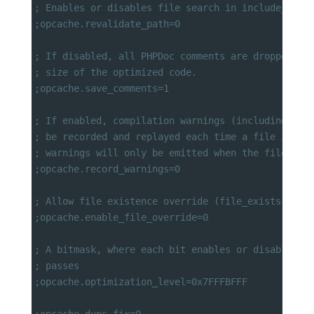
; Enables or disables file search in include_path
;opcache.revalidate_path=0
; If disabled, all PHPDoc comments are dropped fr
; size of the optimized code.
;opcache.save_comments=1
; If enabled, compilation warnings (including not
; be recorded and replayed each time a file is in
; warnings will only be emitted when the file is 
;opcache.record_warnings=0
; Allow file existence override (file_exists, etc
;opcache.enable_file_override=0
; A bitmask, where each bit enables or disables t
; passes
;opcache.optimization_level=0x7FFFBFFF
;opcache.dups_fix=0