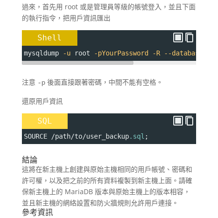
過來，首先用 root 或是管理員等級的帳號登入，並且下面
的執行指令，把用戶資訊匯出
Shell
mysqldump 
-u
 root 
-pYourPassword
-R
--databases
 m
注意
後面直接跟著密碼，中間不能有空格。
-p
還原用戶資訊
SQL
SOURCE /path/to/user_backup
.sql
;
結論
這將在新主機上創建與原始主機相同的用戶帳號、密碼和
許可權，以及把之前的所有資料複製到新主機上面。請確
保新主機上的 MariaDB 版本與原始主機上的版本相容，
並且新主機的網絡設置和防火牆規則允許用戶連接。
參考資訊