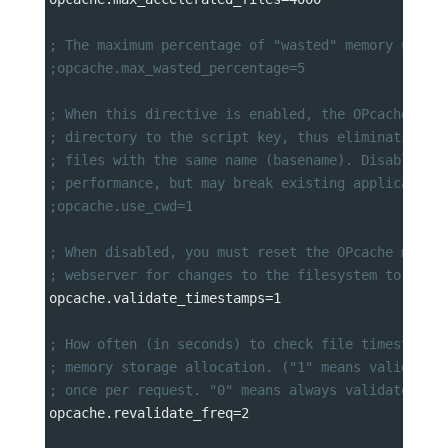
; The maximum percentage of "wasted" memory until
;opcache.max_wasted_percentage=5
; When this directive is enabled, the OPcache app
; directory to the script key, thus eliminating p
; files with the same name (basename). Disabling 
; performance, but may break existing application
;opcache.use_cwd=1
; When disabled, you must reset the OPcache manua
; webserver for changes to the filesystem to take
opcache.validate_timestamps
=
1
; How often (in seconds) to check file timestamps
; memory storage allocation. ("1" means validate 
; once per request. "0" means always validate)
opcache.revalidate_freq
=
2