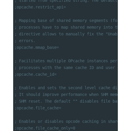
; started from specified string. The default "" m
;opcache.restrict_api=
; Mapping base of shared memory segments (for Win
; processes have to map shared memory into the sa
; directive allows to manually fix the "Unable to
; errors.
;opcache.mmap_base=
; Facilitates multiple OPcache instances per user
; processes with the same cache ID and user share
;opcache.cache_id=
; Enables and sets the second level cache directo
; It should improve performance when SHM memory i
; SHM reset. The default "" disables file based c
;opcache.file_cache=
; Enables or disables opcode caching in shared me
;opcache.file_cache_only=0