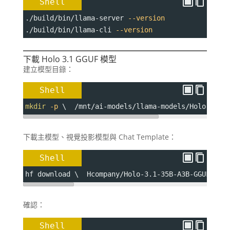
Shell
./build/bin/llama-server 
--version
./build/bin/llama-cli 
--version
下載 Holo 3.1 GGUF 模型
建立模型目錄：
Shell
mkdir
-p
 \  /mnt/ai-models/llama-models/Holo-3.1-
下載主模型、視覺投影模型與 Chat Template：
Shell
hf download \  Hcompany/Holo-3.1-35B-A3B-GGUF \  
確認：
Shell