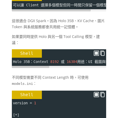
可以讓 Client 選擇多個模型但同一時間只保留一個模型在記
這很適合 DGX Spark。因為 Holo 35B、KV Cache、圖片
Token 與系統服務都會共用統一記憶體。
如果要同時提供 Holo 與另一個 Tool Calling 模型，建
議：
Shell
Holo 35B：Context 
8192
 或 
16384
用途：UI 截圖與視覺分析較
不同模型需要不同 Context Length 時，可使用
：
models.ini
Shell
version 
=
1
[*]