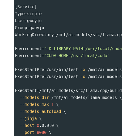
[Service]
Type
=
simple
User
=
gwoyju
Group
=
gwoyju
WorkingDirectory
=
/mnt/ai-models/src/llama.cpp
Environment
=
"LD_LIBRARY_PATH=/usr/local/cuda/lib6
Environment
=
"CUDA_HOME=/usr/local/cuda"
ExecStartPre
=
/usr/bin/test 
-x
 /mnt/ai-models/src/
ExecStartPre
=
/usr/bin/test 
-d
 /mnt/ai-models/llam
ExecStart
=
/mnt/ai-models/src/llama.cpp/build/bin/
--models-dir
 /mnt/ai-models/llama-models \
--models-max
1
 \
--models-autoload
 \
--jinja
 \
--host
0
.0.0.0 \
--port
8080
 \