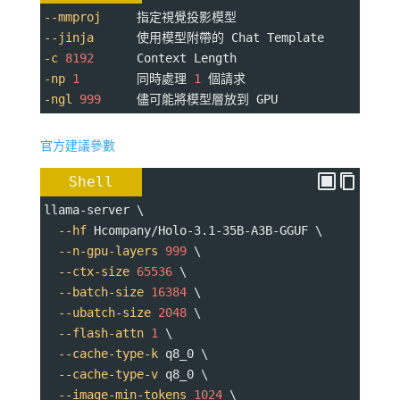
--mmproj
     指定視覺投影模型
--jinja
      使用模型附帶的 Chat Template
-c
8192
      Context Length
-np
1
        同時處理 
1
 個請求
-ngl
999
     儘可能將模型層放到 GPU
官方建議參數
Shell
llama-server \
--hf
 Hcompany/Holo-3.1-35B-A3B-GGUF \
--n-gpu-layers
999
 \
--ctx-size
65536
 \
--batch-size
16384
 \
--ubatch-size
2048
 \
--flash-attn
1
 \
--cache-type-k
 q8_0 \
--cache-type-v
 q8_0 \
--image-min-tokens
1024
 \