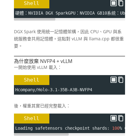
Shell
硬體：NVIDIA DGX SparkGPU：NVIDIA GB10系統：Ubun
DGX Spark 使用統一記憶體架構，因此 CPU、GPU 與系
統服務會共用記憶體。這點對 vLLM 與 llama.cpp 都很重
要。
為什麼放棄 NVFP4 + vLLM
一開始使用 vLLM 載入：
Shell
Hcompany/Holo-3.1-35B-A3B-NVFP4
後，權重其實已經完整載入：
Shell
Loading safetensors checkpoint shards: 
100
% Compl