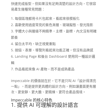
快速完成版型，但如果沒有足夠清楚的設計方向，它很容
易產生幾種常見問題：
每個區塊都用卡片包起來，看起來很模板化
喜歡使用過度常見的紫色漸層、玻璃擬態、發光陰影
字體大小與層級不夠精準，主標、副標、內文沒有明確
節奏
留白太平均，缺乏視覺重點
按鈕、表單、導覽列看起來功能正確，但沒有品牌感
Landing Page 和後台 Dashboard 使用同一種設計邏
輯
作品看起來像 AI 產物，而不是成熟產品
Impeccable 的價值就在於，它不是只叫 AI「設計得漂亮
一點」，而是提供更具體的設計方向，例如讓畫面更有層
次、更安靜、更大膽、更精煉、更符合產品情境。
Impeccable 的核心特色
1. 提供 AI 可理解的設計語言