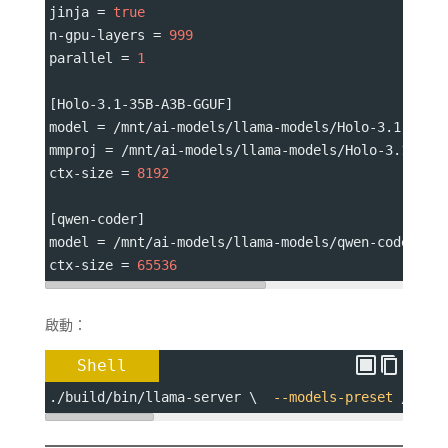
jinja 
=
true
n-gpu-layers 
=
999
parallel 
=
1
[Holo-3.1-35B-A3B-GGUF]
model 
=
 /mnt/ai-models/llama-models/Holo-3.1-35B-
mmproj 
=
 /mnt/ai-models/llama-models/Holo-3.1-35B
ctx-size 
=
8192
[qwen-coder]
model 
=
 /mnt/ai-models/llama-models/qwen-coder-14
ctx-size 
=
65536
啟動：
Shell
./build/bin/llama-server \  
--models-preset
 /mnt/