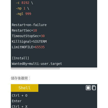
-c
8192
 \
-np
1
 \
-ngl
999
Restart
=
on-failure
RestartSec
=
10
TimeoutStopSec
=
30
KillSignal
=
SIGTERM
LimitNOFILE
=
65535
[Install]
WantedBy
=
multi-user.target
儲存後離開：
Shell
Ctrl 
+
 O
Enter
Ctrl 
+
 X