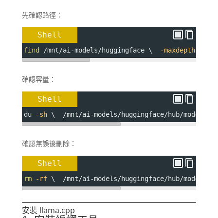
先確認路徑：
Shell
find
 /mnt/ai-models/huggingface \  
-maxdepth
3
 \ 
確認容量：
Shell
du 
-sh
 \  /mnt/ai-models/huggingface/hub/models--
確認無誤後刪除：
Shell
rm
-rf
 \  /mnt/ai-models/huggingface/hub/models--
安裝 llama.cpp