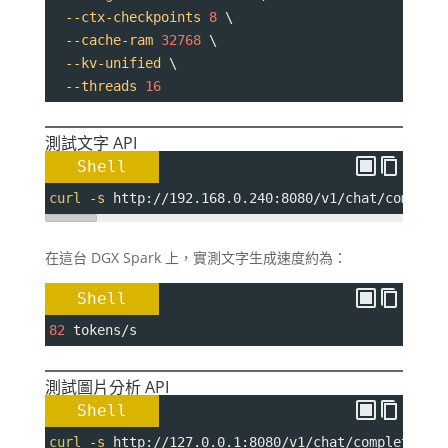
--ctx-checkpoints
8
 \
--cache-ram
32768
 \
--kv-unified
 \
--threads
16
測試文字 API
Shell
curl
-s
 http://192.168.0.240:8080/v1/chat/complet
在這台 DGX Spark 上，實測文字生成速度約為：
Shell
82
 tokens/s
測試圖片分析 API
Shell
curl
-s
 http://127.0.0.1:8080/v1/chat/completions