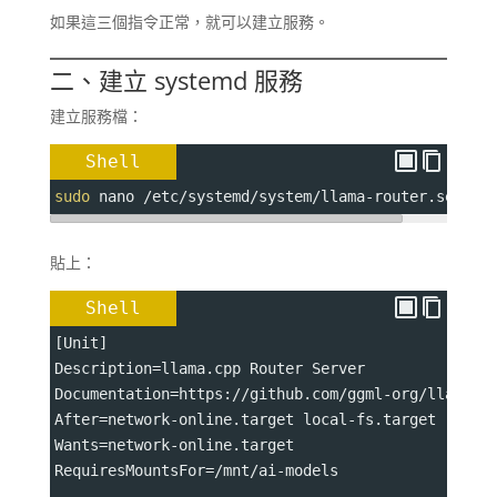
如果這三個指令正常，就可以建立服務。
二、建立 systemd 服務
建立服務檔：
Shell
sudo
 nano /etc/systemd/system/llama-router.servic
貼上：
Shell
[Unit]
Description
=
llama.cpp Router Server
Documentation
=
https://github.com/ggml-org/llama.c
After
=
network-online.target local-fs.target
Wants
=
network-online.target
RequiresMountsFor
=
/mnt/ai-models