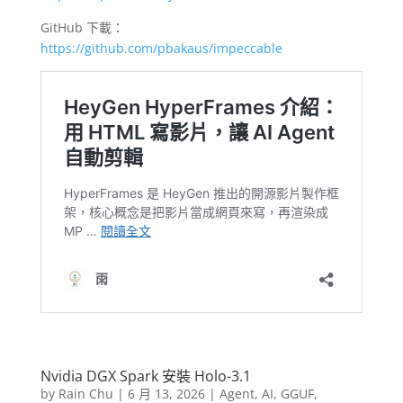
GitHub 下載：
https://github.com/pbakaus/impeccable
Nvidia DGX Spark 安裝 Holo-3.1
by
Rain Chu
|
6 月 13, 2026
|
Agent
,
AI
,
GGUF
,