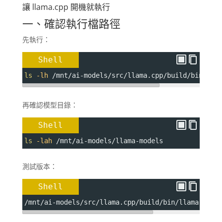
讓 llama.cpp 開機就執行
一、確認執行檔路徑
先執行：
Shell
ls
-lh
 /mnt/ai-models/src/llama.cpp/build/bin/lla
再確認模型目錄：
Shell
ls
-lah
 /mnt/ai-models/llama-models
測試版本：
Shell
/mnt/ai-models/src/llama.cpp/build/bin/llama-serv