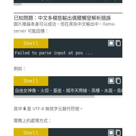
已知問題：中文多模態輸出偶爾觸發解析錯誤
圖片推論本身可以成功，但在某些中文輸出中，llama-
server 可能回傳：
Shell
Failed to parse input at pos ...
例如：
Shell
自由女神像、火炬、基座、城市天際線、高樓、水面、島嶼、樹
其中
是 UTF-8 無效字元替代符號。
�
實務上的處理方式：
Shell