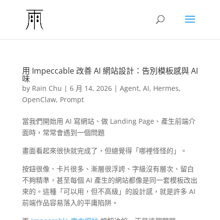
用 Impeccable 改善 AI 網站設計：告別模板感與 AI
味
by
Rain Chu
|
6 月 14, 2026
|
Agent
,
AI
,
Hermes
,
OpenClaw
,
Prompt
當我們開始用 AI 寫網站、做 Landing Page、產生前端介
面時，常常會遇到一個問題
畫面看起來很快就完成了，但總覺得「哪裡怪怪的」。
按鈕很像、卡片很多、漸層很浮誇、字級沒有層次、留白
不夠精準，甚至每個 AI 產生的網站都像是同一套模板改出
來的。這種「可以用，但不高級」的設計感，就是許多 AI
前端作品容易落入的平庸陷阱。