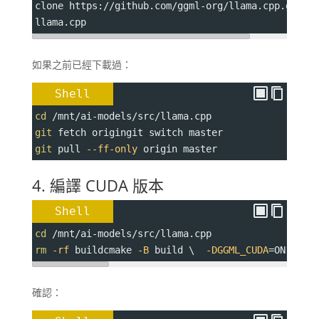
clone https://github.com/ggml-org/llama.cpp.gitcd
llama.cpp
如果之前已經下載過：
Shell
cd
 /mnt/ai-models/src/llama.cpp
git
 fetch origingit switch master
git
 pull 
--ff-only
 origin master
4. 編譯 CUDA 版本
Shell
cd
 /mnt/ai-models/src/llama.cpp
rm
-rf
 buildcmake 
-B
 build \  
-DGGML_CUDA
=
ON \  
-
確認：