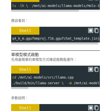
ls
-lh
 \  /mnt/ai-models/llama-models/Holo-3.1-35
應該看到：
Shell
q4_k_m.ggufmmproj.f16.ggufchat_template.jinja
單模型模式啟動
先用最簡單的單模型方式確認服務能運作：
Shell
cd
 /mnt/ai-models/src/llama.cpp
./build/bin/llama-server \  
-m
 /mnt/ai-models/lla
參數說明：
Shell