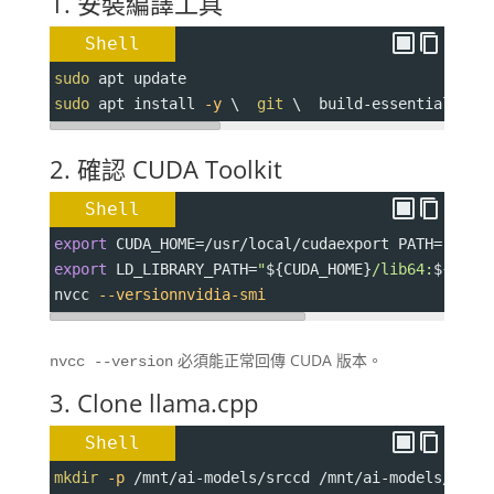
1. 安裝編譯工具
Shell
sudo
 apt update
sudo
 apt install 
-y
 \  
git
 \  build-essential \  
2. 確認 CUDA Toolkit
Shell
export
CUDA_HOME
=
/usr/local/cudaexport 
PATH
=
"
${CU
export
LD_LIBRARY_PATH
=
"
${CUDA_HOME}
/lib64:
${LD_L
nvcc 
--versionnvidia-smi
必須能正常回傳 CUDA 版本。
nvcc --version
3. Clone llama.cpp
Shell
mkdir
-p
 /mnt/ai-models/srccd /mnt/ai-models/srcg