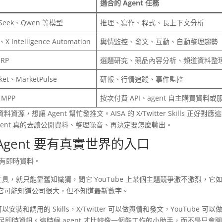
適合的 Agent 任務
pSeek、Qwen 等模型
推理、寫作、程式、長上下文分析
t、X Intelligence Automation
輿情監控、發文、互動、自動整理趨勢
ERP
選題研究、競品內容分析、頻道資料整
ket、MarketPulse
研報、行情追蹤、事件監控
、MPP
按次付費 API、agent 自主購買資料或
 Agent 幫忙發推文。AISA 的 X/Twitter Skills 正好對應
ent 真的去讀公開資料、整理噪音、再決定要怎麼輸出。
Agent 要有真實世界的入口
沒有即時資料。
果沒有工具，就只能靠舊知識猜，問它 YouTube 上某個主題競爭激不激烈，它
它可能知道公司很大，但不知道最新數字。
安裝和調用的 Skills，X/Twitter 可以做輿情和發文，YouTube 可以
以補足即時資訊。這時候 agent 才比較像一個能工作的小助手，而不是只會