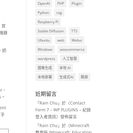
OpenAI
PHP
Plugin
Python
rag
Raspberry Pi
。官
Stable Diffusion
TTS
對機器
Ubuntu
web
Webui
Windows
woocommerce
，把
wordpress
人工智慧
圖像生成
本地 AI
本地部署
生成式AI
開源
ni、
近期留言
ts。
「
Rain Chu
」於〈
Contact
nt
Form 7 – WP PLUGINS – 紀錄
「手
登入者資訊
〉發佈留言
「
Rain Chu
」於〈
Minecraft
教育版 (Minecraft: Education