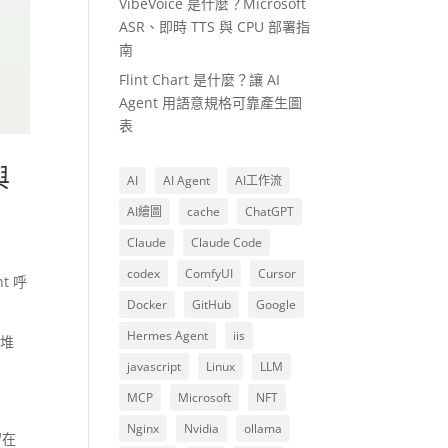
VibeVoice 是什麼？Microsoft
ASR、即時 TTS 與 CPU 部署指
南
Flint Chart 是什麼？讓 AI
Agent 用語意規格可靠產生圖
表
與
AI
AI Agent
AI工作流
AI繪圖
cache
ChatGPT
Claude
Claude Code
codex
ComfyUI
Cursor
t 呼
Docker
GitHub
Google
Hermes Agent
iis
一堆
javascript
Linux
LLM
MCP
Microsoft
NFT
Nginx
Nvidia
ollama
留在