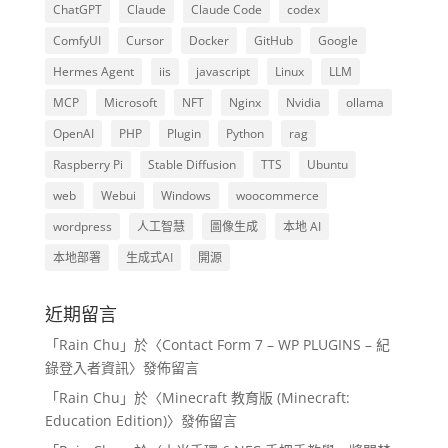
ChatGPT
Claude
Claude Code
codex
ComfyUI
Cursor
Docker
GitHub
Google
Hermes Agent
iis
javascript
Linux
LLM
MCP
Microsoft
NFT
Nginx
Nvidia
ollama
OpenAI
PHP
Plugin
Python
rag
Raspberry Pi
Stable Diffusion
TTS
Ubuntu
web
Webui
Windows
woocommerce
wordpress
人工智慧
圖像生成
本地 AI
本地部署
生成式AI
開源
近期留言
「
Rain Chu
」於〈
Contact Form 7 – WP PLUGINS – 紀
錄登入者資訊
〉發佈留言
「
Rain Chu
」於〈
Minecraft 教育版 (Minecraft:
Education Edition)
〉發佈留言