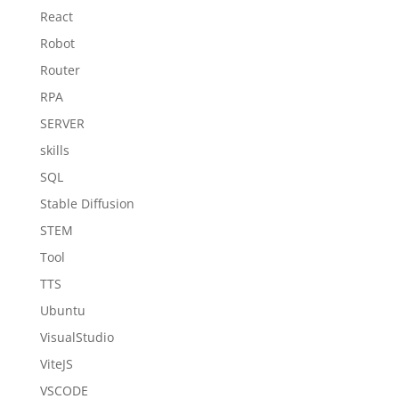
React
Robot
Router
RPA
SERVER
skills
SQL
Stable Diffusion
STEM
Tool
TTS
Ubuntu
VisualStudio
ViteJS
VSCODE