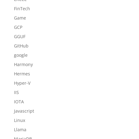
FinTech
Game
GCP
GGUF
GitHub
google
Harmony
Hermes
Hyper-V
IIS
IOTA
Javascript
Linux
Llama
MariaDB