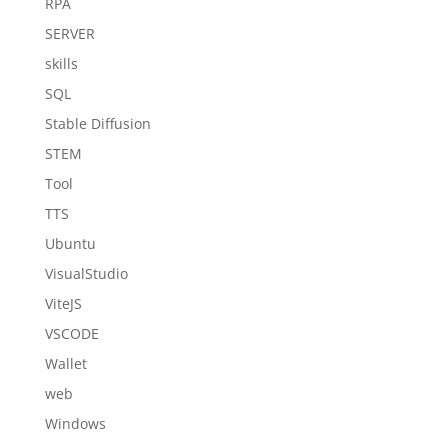
RPA
SERVER
skills
SQL
Stable Diffusion
STEM
Tool
TTS
Ubuntu
VisualStudio
ViteJS
VSCODE
Wallet
web
Windows