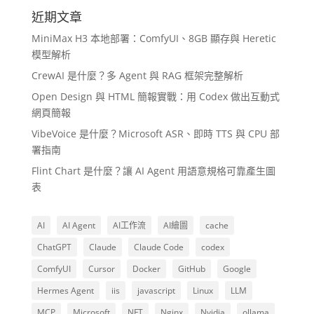
近期文章
MiniMax H3 本地部署：ComfyUI、8GB 顯存與 Heretic
模型解析
CrewAI 是什麼？多 Agent 與 RAG 框架完整解析
Open Design 與 HTML 簡報實戰：用 Codex 做出互動式
網頁簡報
VibeVoice 是什麼？Microsoft ASR、即時 TTS 與 CPU 部
署指南
Flint Chart 是什麼？讓 AI Agent 用語意規格可靠產生圖
表
AI
AI Agent
AI工作流
AI繪圖
cache
ChatGPT
Claude
Claude Code
codex
ComfyUI
Cursor
Docker
GitHub
Google
Hermes Agent
iis
javascript
Linux
LLM
MCP
Microsoft
NFT
Nginx
Nvidia
ollama