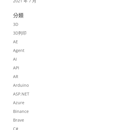
2021 年 7 月
分類
3D
3D列印
AE
Agent
AI
API
AR
Arduino
ASP.NET
Azure
Binance
Brave
C#