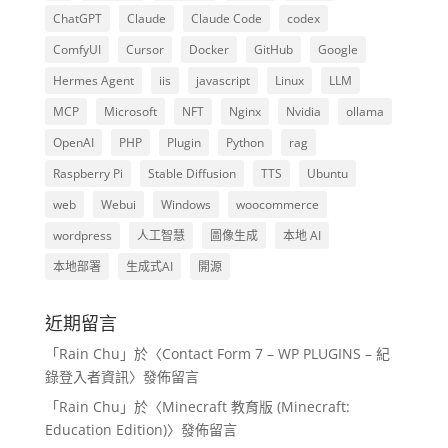
ChatGPT
Claude
Claude Code
codex
ComfyUI
Cursor
Docker
GitHub
Google
Hermes Agent
iis
javascript
Linux
LLM
MCP
Microsoft
NFT
Nginx
Nvidia
ollama
OpenAI
PHP
Plugin
Python
rag
Raspberry Pi
Stable Diffusion
TTS
Ubuntu
web
Webui
Windows
woocommerce
wordpress
人工智慧
圖像生成
本地 AI
本地部署
生成式AI
開源
近期留言
「
Rain Chu
」於〈
Contact Form 7 – WP PLUGINS – 紀
錄登入者資訊
〉發佈留言
「
Rain Chu
」於〈
Minecraft 教育版 (Minecraft:
Education Edition)
〉發佈留言