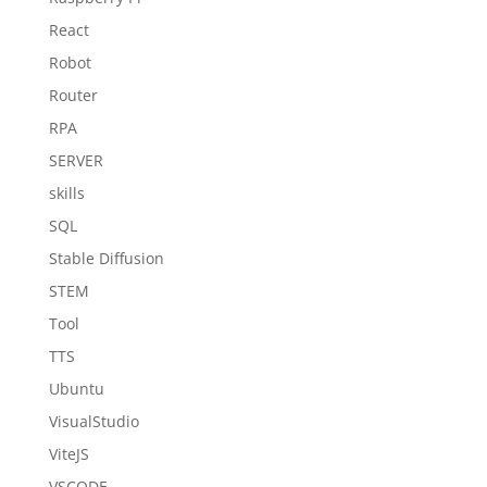
React
Robot
Router
RPA
SERVER
skills
SQL
Stable Diffusion
STEM
Tool
TTS
Ubuntu
VisualStudio
ViteJS
VSCODE