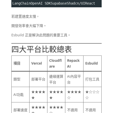
LangChainOpenAI SDKSupabaseShadcn/UIReact
若建置速度太慢，
開發效率會大幅下降。
Esbuild 正是解決此問題的重要工具。
四大平台比較總表
Cloudfl
Repack
項目
Vercel
Esbuild
are
AI
邊緣運算
AI內容平
類型
部署平台
打包工具
平台
台
★★★★
★★★★
★★★★
★☆☆☆
AI功能
★
★
☆
☆
★★★★
★★★★
部署速度
不適用
不適用
★
☆