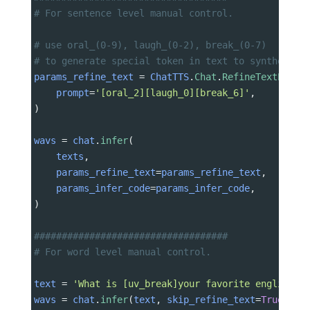
# For sentence level manual control.
# use oral_(0-9), laugh_(0-2), break_(0-7) 
# to generate special token in text to synthesize
params_refine_text
=
ChatTTS
.
Chat
.
RefineTextParam
prompt
=
'[oral_2][laugh_0][break_6]'
,
)
wavs
=
chat
.
infer
(
texts
,
params_refine_text
=
params_refine_text
,
params_infer_code
=
params_infer_code
,
)
###################################
# For word level manual control.
text
=
'What is [uv_break]your favorite english f
wavs
=
chat
.
infer
(
text
, 
skip_refine_text
=
True
, 
pa