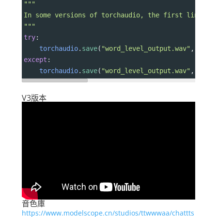
"""
In some versions of torchaudio, the first line wo
"""
try
:
torchaudio
.
save
(
"word_level_output.wav"
, 
torc
except
:
torchaudio
.
save
(
"word_level_output.wav"
, 
torc
V3版本
音色庫
https://www.modelscope.cn/studios/ttwwwaa/chattts