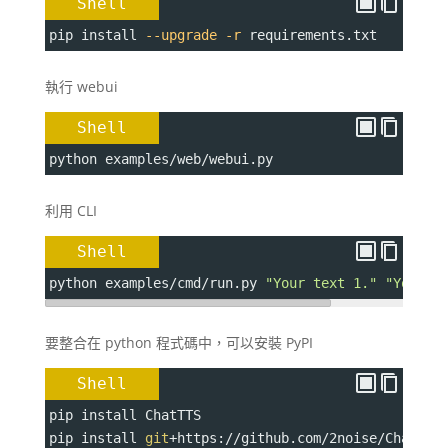
Shell
pip install 
--upgrade
-r
 requirements.txt
執行 webui
Shell
python examples/web/webui.py
利用 CLI
Shell
python examples/cmd/run.py 
"Your text 1."
"Your t
要整合在 python 程式碼中，可以安裝 PyPI
Shell
pip install ChatTTS
pip install 
git
+
https://github.com/2noise/ChatTTS