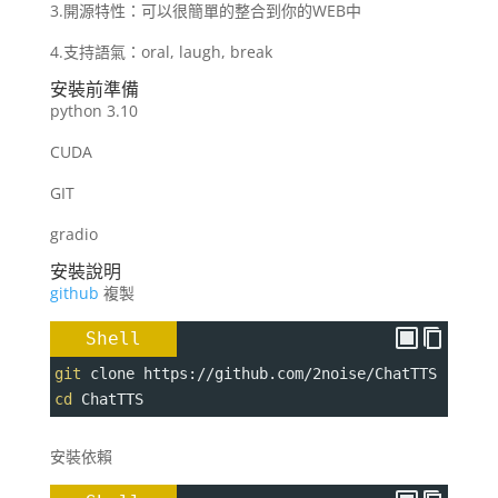
3.開源特性：可以很簡單的整合到你的WEB中
4.支持語氣：oral, laugh, break
安裝前準備
python 3.10
CUDA
GIT
gradio
安裝說明
github
複製
Shell
git
 clone https://github.com/2noise/ChatTTS
cd
 ChatTTS
安裝依賴