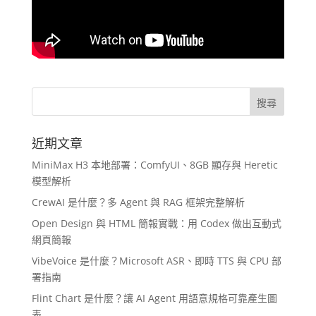
近期文章
MiniMax H3 本地部署：ComfyUI、8GB 顯存與 Heretic
模型解析
CrewAI 是什麼？多 Agent 與 RAG 框架完整解析
Open Design 與 HTML 簡報實戰：用 Codex 做出互動式
網頁簡報
VibeVoice 是什麼？Microsoft ASR、即時 TTS 與 CPU 部
署指南
Flint Chart 是什麼？讓 AI Agent 用語意規格可靠產生圖
表