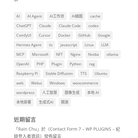
AI
AI Agent
AI工作流
AI繪圖
cache
ChatGPT
Claude
Claude Code
codex
ComfyUI
Cursor
Docker
GitHub
Google
Hermes Agent
iis
javascript
Linux
LLM
MCP
Microsoft
NFT
Nginx
Nvidia
ollama
OpenAI
PHP
Plugin
Python
rag
Raspberry Pi
Stable Diffusion
TTS
Ubuntu
web
Webui
Windows
woocommerce
wordpress
人工智慧
圖像生成
本地 AI
本地部署
生成式AI
開源
近期留言
「
Rain Chu
」於〈
Contact Form 7 – WP PLUGINS – 紀
錄登入者資訊
〉發佈留言