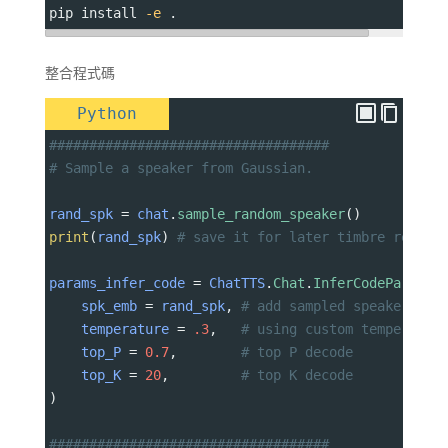
pip install 
-e
 .
整合程式碼
Python
###################################
# Sample a speaker from Gaussian.
rand_spk
=
chat
.
sample_random_speaker
()
print
(
rand_spk
) 
# save it for later timbre recove
params_infer_code
=
ChatTTS
.
Chat
.
InferCodeParams
(
spk_emb
=
rand_spk
, 
# add sampled speaker 
temperature
=
.3
,   
# using custom temperatur
top_P
=
0.7
,        
# top P decode
top_K
=
20
,         
# top K decode
)
###################################