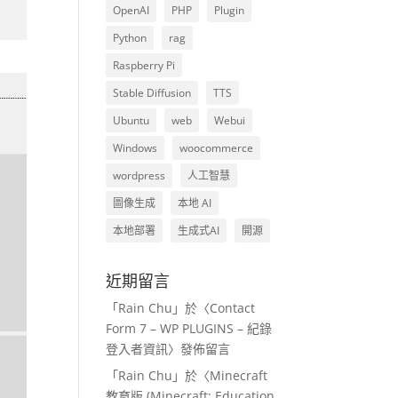
OpenAI
PHP
Plugin
Python
rag
Raspberry Pi
Stable Diffusion
TTS
Ubuntu
web
Webui
Windows
woocommerce
wordpress
人工智慧
圖像生成
本地 AI
本地部署
生成式AI
開源
近期留言
「
Rain Chu
」於〈
Contact
Form 7 – WP PLUGINS – 紀錄
登入者資訊
〉發佈留言
「
Rain Chu
」於〈
Minecraft
教育版 (Minecraft: Education