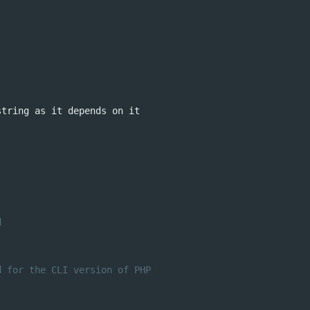
string as it depends on it
d
d for the CLI version of PHP