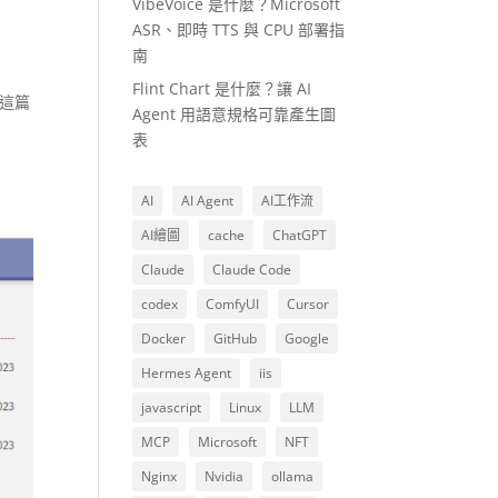
VibeVoice 是什麼？Microsoft
ASR、即時 TTS 與 CPU 部署指
南
Flint Chart 是什麼？讓 AI
8，這篇
Agent 用語意規格可靠產生圖
表
AI
AI Agent
AI工作流
AI繪圖
cache
ChatGPT
Claude
Claude Code
codex
ComfyUI
Cursor
Docker
GitHub
Google
Hermes Agent
iis
javascript
Linux
LLM
MCP
Microsoft
NFT
Nginx
Nvidia
ollama