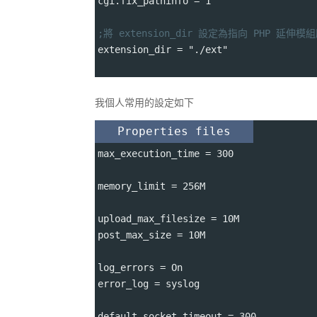
cgi.fix_pathinfo 
=
 1
;將 extension_dir 設定為指向 PHP 延伸
extension_dir 
=
 "./ext"
我個人常用的設定如下
Properties files
max_execution_time 
=
 300
memory_limit 
=
 256M
upload_max_filesize 
=
 10M
post_max_size 
=
 10M
log_errors 
=
 On
error_log 
=
 syslog
default_socket_timeout 
=
 300