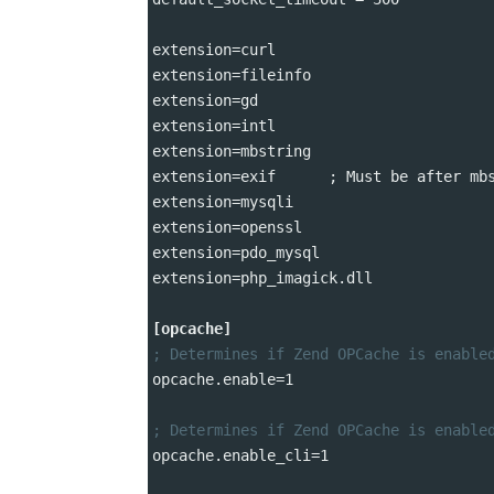
extension
=
curl
extension
=
fileinfo
extension
=
gd
extension
=
intl
extension
=
mbstring
extension
=
exif      ; Must be after mb
extension
=
mysqli
extension
=
openssl
extension
=
pdo_mysql
extension
=
php_imagick.dll
[opcache]
; Determines if Zend OPCache is enable
opcache.enable
=
1
; Determines if Zend OPCache is enable
opcache.enable_cli
=
1