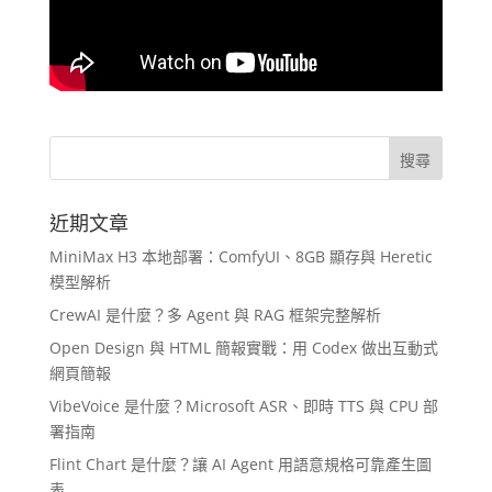
近期文章
MiniMax H3 本地部署：ComfyUI、8GB 顯存與 Heretic
模型解析
CrewAI 是什麼？多 Agent 與 RAG 框架完整解析
Open Design 與 HTML 簡報實戰：用 Codex 做出互動式
網頁簡報
VibeVoice 是什麼？Microsoft ASR、即時 TTS 與 CPU 部
署指南
Flint Chart 是什麼？讓 AI Agent 用語意規格可靠產生圖
表