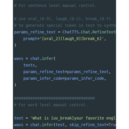
# For sentence level manual control.
# use oral_(0-9), laugh_(0-2), break_(0-7) 
# to generate special token in text to synthesize
params_refine_text
=
ChatTTS
.
Chat
.
RefineTextParam
prompt
=
'[oral_2][laugh_0][break_6]'
,
)
wavs
=
chat
.
infer
(
texts
,
params_refine_text
=
params_refine_text
,
params_infer_code
=
params_infer_code
,
)
###################################
# For word level manual control.
text
=
'What is [uv_break]your favorite english f
wavs
=
chat
.
infer
(
text
, 
skip_refine_text
=
True
, 
pa