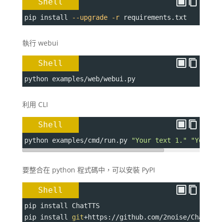
Shell
pip install 
--upgrade
-r
 requirements.txt
執行 webui
Shell
python examples/web/webui.py
利用 CLI
Shell
python examples/cmd/run.py 
"Your text 1."
"Your t
要整合在 python 程式碼中，可以安裝 PyPI
Shell
pip install ChatTTS
pip install 
git
+
https://github.com/2noise/ChatTTS