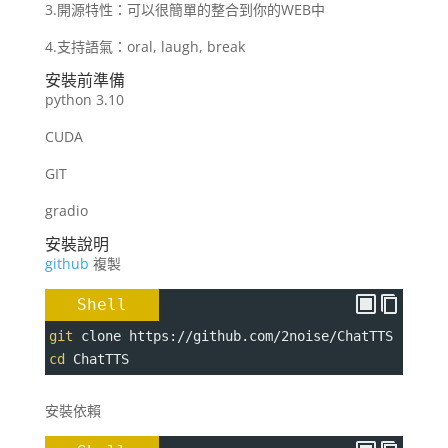
3.開源特性：可以很簡單的整合到你的WEB中
4.支持語氣：oral, laugh, break
安裝前準備
python 3.10
CUDA
GIT
gradio
安裝說明
github
複製
Shell
git
 clone https://github.com/2noise/ChatTTS
cd
 ChatTTS
安裝依賴