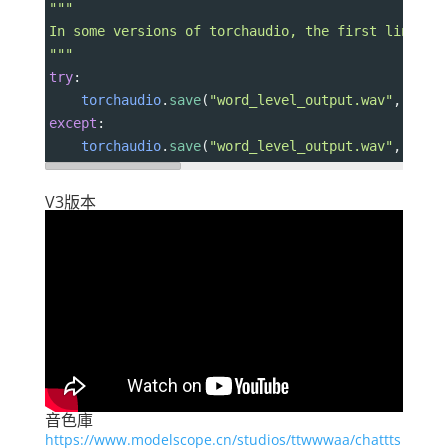
"""
In some versions of torchaudio, the first line wo
"""
try
:
torchaudio
.
save
(
"word_level_output.wav"
, 
torc
except
:
torchaudio
.
save
(
"word_level_output.wav"
, 
torc
V3版本
音色庫
https://www.modelscope.cn/studios/ttwwwaa/chattts