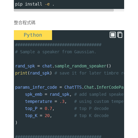
pip install 
-e
 .
整合程式碼
Python
###################################
# Sample a speaker from Gaussian.
rand_spk
=
chat
.
sample_random_speaker
()
print
(
rand_spk
) 
# save it for later timbre recove
params_infer_code
=
ChatTTS
.
Chat
.
InferCodeParams
(
spk_emb
=
rand_spk
, 
# add sampled speaker 
temperature
=
.3
,   
# using custom temperatur
top_P
=
0.7
,        
# top P decode
top_K
=
20
,         
# top K decode
)
###################################