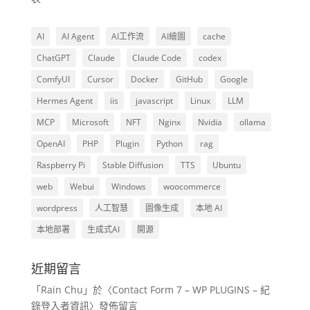
AI
AI Agent
AI工作流
AI繪圖
cache
ChatGPT
Claude
Claude Code
codex
ComfyUI
Cursor
Docker
GitHub
Google
Hermes Agent
iis
javascript
Linux
LLM
MCP
Microsoft
NFT
Nginx
Nvidia
ollama
OpenAI
PHP
Plugin
Python
rag
Raspberry Pi
Stable Diffusion
TTS
Ubuntu
web
Webui
Windows
woocommerce
wordpress
人工智慧
圖像生成
本地 AI
本地部署
生成式AI
開源
近期留言
「
Rain Chu
」於〈
Contact Form 7 – WP PLUGINS – 紀
錄登入者資訊
〉發佈留言