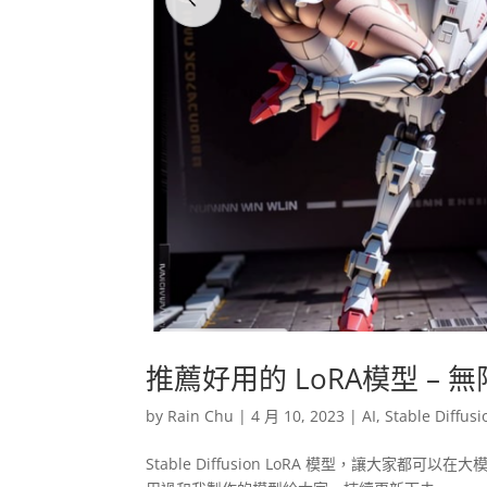
推薦好用的 LoRA模型 – 
by
Rain Chu
|
4 月 10, 2023
|
AI
,
Stable Diffusi
Stable Diffusion LoRA 模型，讓