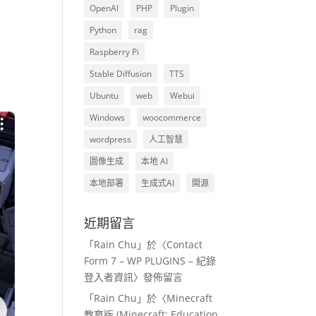
OpenAI
PHP
Plugin
Python
rag
Raspberry Pi
Stable Diffusion
TTS
Ubuntu
web
Webui
Windows
woocommerce
wordpress
人工智慧
圖像生成
本地 AI
本地部署
生成式AI
開源
近期留言
「
Rain Chu
」於〈
Contact
Form 7 – WP PLUGINS – 紀錄
登入者資訊
〉發佈留言
「
Rain Chu
」於〈
Minecraft
教育版 (Minecraft: Education