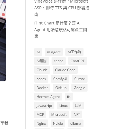
VibeVoice 是什麼？Microsoft
ASR、即時 TTS 與 CPU 部署指
南
Flint Chart 是什麼？讓 AI
Agent 用語意規格可靠產生圖
表
AI
AI Agent
AI工作流
AI繪圖
cache
ChatGPT
Claude
Claude Code
codex
ComfyUI
Cursor
Docker
GitHub
Google
Hermes Agent
iis
javascript
Linux
LLM
MCP
Microsoft
NFT
分享我
Nginx
Nvidia
ollama