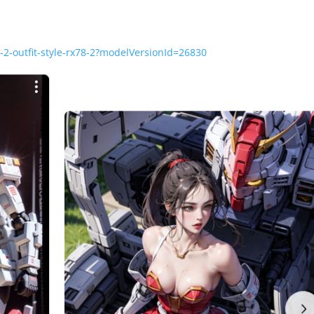
-2-outfit-style-rx78-2?modelVersionId=26830