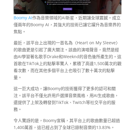
Boomy AI
作為音樂領域的AI新星，近期讓全球震撼。成立
僅兩年的Boomy AI，其強大的技術已讓它躍升為音樂界的
焦點。
最近，該平台上出現的一首名為〈Heart on My Sleeve〉
的歌曲更是引起了廣大關注。該曲的演唱聲音，竟然是經
由AI學習著名歌手Drake和Weeknd的音色後所產生的。這
首歌在TikTok上的點擊率驚人，累積了高達1,500萬次的觀
看次數，而在其他多個平台上也吸引了數十萬次的點擊
量。
這一巨大成功，讓Boomy的技術獲得了更多的認可和關
注。該平台不僅允許用戶選擇音樂風格，用AI生成歌曲，
還提供了上架及轉發到TikTok、Twitch等社交平台的服
務。
令人驚訝的是，Boomy宣稱，其平台上的歌曲數量已超過
1,400萬首，這已經占到了全球已錄制音樂的13.83%。