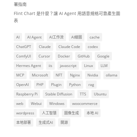
署指南
Flint Chart 是什麼？讓 AI Agent 用語意規格可靠產生圖
表
AI
AI Agent
AI工作流
AI繪圖
cache
ChatGPT
Claude
Claude Code
codex
ComfyUI
Cursor
Docker
GitHub
Google
Hermes Agent
iis
javascript
Linux
LLM
MCP
Microsoft
NFT
Nginx
Nvidia
ollama
OpenAI
PHP
Plugin
Python
rag
Raspberry Pi
Stable Diffusion
TTS
Ubuntu
web
Webui
Windows
woocommerce
wordpress
人工智慧
圖像生成
本地 AI
本地部署
生成式AI
開源