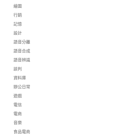
繪圖
行銷
記憶
設計
語音分離
語音合成
語音辨識
談判
資料庫
辦公日常
遊戲
電信
電商
音樂
食品電商