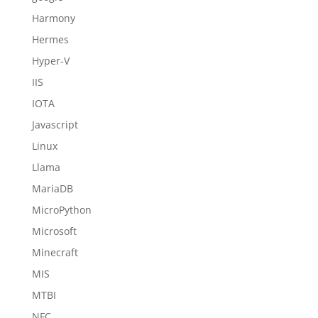
Harmony
Hermes
Hyper-V
IIS
IOTA
Javascript
Linux
Llama
MariaDB
MicroPython
Microsoft
Minecraft
MIS
MTBI
NFC