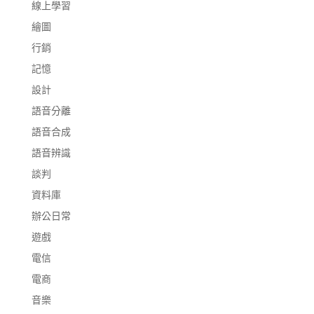
線上學習
繪圖
行銷
記憶
設計
語音分離
語音合成
語音辨識
談判
資料庫
辦公日常
遊戲
電信
電商
音樂