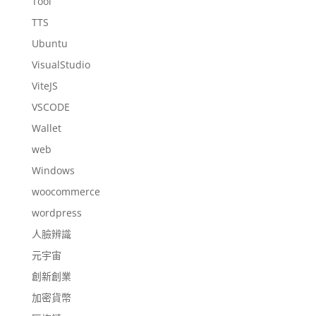
Tool
TTS
Ubuntu
VisualStudio
ViteJS
VSCODE
Wallet
web
Windows
woocommerce
wordpress
人臉辨識
元宇宙
創新創業
加密貨幣