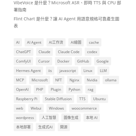
VibeVoice 是什麼？Microsoft ASR、即時 TTS 與 CPU 部
署指南
Flint Chart 是什麼？讓 AI Agent 用語意規格可靠產生圖
表
AI
AI Agent
AI工作流
AI繪圖
cache
ChatGPT
Claude
Claude Code
codex
ComfyUI
Cursor
Docker
GitHub
Google
Hermes Agent
iis
javascript
Linux
LLM
MCP
Microsoft
NFT
Nginx
Nvidia
ollama
OpenAI
PHP
Plugin
Python
rag
Raspberry Pi
Stable Diffusion
TTS
Ubuntu
web
Webui
Windows
woocommerce
wordpress
人工智慧
圖像生成
本地 AI
本地部署
生成式AI
開源