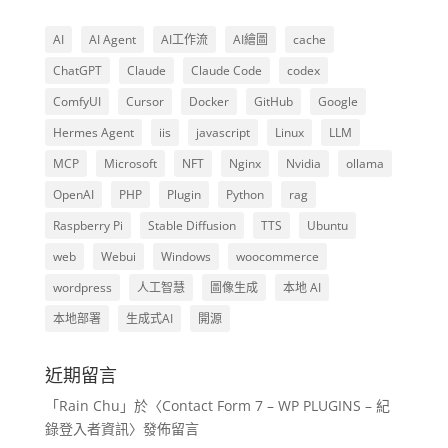
AI
AI Agent
AI工作流
AI繪圖
cache
ChatGPT
Claude
Claude Code
codex
ComfyUI
Cursor
Docker
GitHub
Google
Hermes Agent
iis
javascript
Linux
LLM
MCP
Microsoft
NFT
Nginx
Nvidia
ollama
OpenAI
PHP
Plugin
Python
rag
Raspberry Pi
Stable Diffusion
TTS
Ubuntu
web
Webui
Windows
woocommerce
wordpress
人工智慧
圖像生成
本地 AI
本地部署
生成式AI
開源
近期留言
「
Rain Chu
」於〈
Contact Form 7 – WP PLUGINS – 紀
錄登入者資訊
〉發佈留言