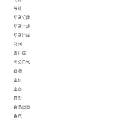
設計
語音分離
語音合成
語音辨識
談判
資料庫
辦公日常
遊戲
電信
電商
音樂
食品電商
香氛