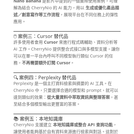
Nano Banana
是影片中提到的一個實際使用案例，可理
解為結合 CherryNio 的 AI 能力，用以
生成或優化產品描
述／創意寫作等工作流程
，展現平台在不同任務上的彈性
應用。
🖱 案例三：Cursor 替代品
許多使用者會用
Cursor
來進行程式碼輔助、資料分析等
AI 工作。CherryNio 提供整合式接口與多模型支援，讓你
可以在單一平台內呼叫不同模型執行類似 Cursor 的任
務，
不再需要額外訂閱 Cursor
。
🔍 案例四：Perplexity 替代品
Perplexity 是一個主打資料檢索與摘要的 AI 工具。在
CherryNio 中，只要選擇合適的模型和 prompt，就可以
達到類似的效果：
從大量資料中萃取資訊與整理答案
，甚
至結合多個模型輸出更豐富的答案。
📚 案例五：本地知識庫
CherryNio 支援建立
本地知識庫或整合 API 查詢功能
，
讓使用者能夠基於自有資料來源進行檢索與對話。這對於