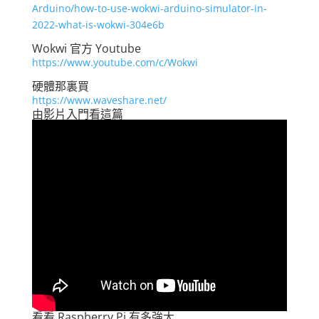
Arduino/how-to-use-wokwi-arduino-simulator-in-
2022-what-is-wokwi-304e6b
Wokwi 官方 Youtube
https://www.youtube.com/c/Wokwi
硬體那裏買
https://www.waveshare.net/
由影片入門看這篇
看看 Raspberry Pi 有多強大