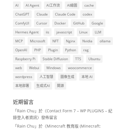
AI
AI Agent
AI工作流
AI繪圖
cache
ChatGPT
Claude
Claude Code
codex
ComfyUI
Cursor
Docker
GitHub
Google
Hermes Agent
iis
javascript
Linux
LLM
MCP
Microsoft
NFT
Nginx
Nvidia
ollama
OpenAI
PHP
Plugin
Python
rag
Raspberry Pi
Stable Diffusion
TTS
Ubuntu
web
Webui
Windows
woocommerce
wordpress
人工智慧
圖像生成
本地 AI
本地部署
生成式AI
開源
近期留言
「
Rain Chu
」於〈
Contact Form 7 – WP PLUGINS – 紀
錄登入者資訊
〉發佈留言
「
Rain Chu
」於〈
Minecraft 教育版 (Minecraft: