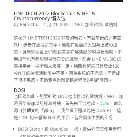
LINE TECH 2022 Blockchain & NFT &
Cryptocurrency 懶人包
by
Rain Chu
|
1 月 21, 2022
|
NFT
,
加密貨幣
,
區塊鏈
這次的 LINE TECH 2022 非常的精彩，有著前衛的元宇宙
FU，講者在虛擬背景中，簡報在後面的大銀幕上被投出
來，感覺就像戴上VR眼鏡置身在展演廳的現場看簡報，不
用出門也有參加現場發布會的感覺，配合 LINE MUSIC 的
直播平台，技術和未來感十足，總體看起來只有發放128
枚NFT的抽獎活動美中不足，因為系統的不完美，而造成
了很多民怨，不過我覺得還是相當程度的引起話題。
DOSI
也因為如此，想要針對 LINE 這次推出的區塊鏈、NFT、加
密貨幣來加以記錄和討論，首先由平台說起，
DOSI
，命名
源自於
韓文
的「都市」，我乍看下還以為是 DOS + I ，這
是 LINE 用來發佈 NFT 的平台，包含兩個主要的部分
DOSI Store，跟 OpenSea 一樣，提供介面讓使用者可
以輕鬆的發佈自己的 NFT 資產