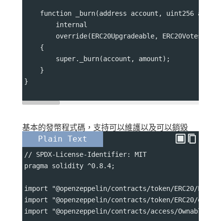
    function _burn(address account, uint256 amoun
        internal
        override(ERC20Upgradeable, ERC20VotesUpgr
    {
        super._burn(account, amount);
    }
}
基本的發幣程式碼，支持可以維護以及可以銷毀
Plain Text
// SPDX-License-Identifier: MIT
pragma solidity ^0.8.4;
import "@openzeppelin/contracts/token/ERC20/ERC20
import "@openzeppelin/contracts/token/ERC20/exten
import "@openzeppelin/contracts/access/Ownable.so