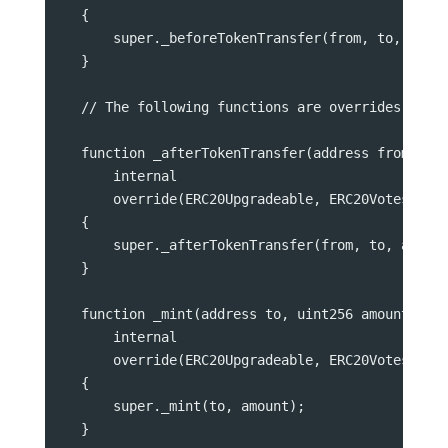
    {
        super._beforeTokenTransfer(from, to, amou
    }
    // The following functions are overrides requ
    function _afterTokenTransfer(address from, ad
        internal
        override(ERC20Upgradeable, ERC20VotesUpgr
    {
        super._afterTokenTransfer(from, to, amoun
    }
    function _mint(address to, uint256 amount)
        internal
        override(ERC20Upgradeable, ERC20VotesUpgr
    {
        super._mint(to, amount);
    }