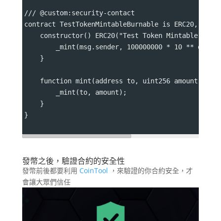
/// @custom:security-contact 
contract TestTokenMintableBurnable is ERC20, ERC2
    constructor() ERC20("Test Token Mintable Burn
        _mint(msg.sender, 100000000 * 10 ** decim
    }
    function mint(address to, uint256 amount) pub
        _mint(to, amount);
    }
}
發幣之後，驗證合約的安全性
發幣前後都要利用
CoinTool
，來驗證的你合約安全，才
會讓大眾們信任