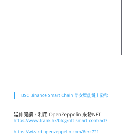
BSC Binance Smart Chain 幣安智能鏈上發幣
延伸閱讀，利用 OpenZeppelin 來發NFT
https://www.frank.hk/blog/nft-smart-contract/
https://wizard.openzeppelin.com/#erc721