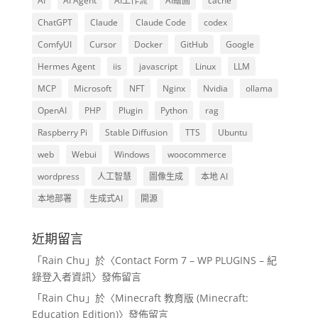
AI
AI Agent
AI工作流
AI繪圖
cache
ChatGPT
Claude
Claude Code
codex
ComfyUI
Cursor
Docker
GitHub
Google
Hermes Agent
iis
javascript
Linux
LLM
MCP
Microsoft
NFT
Nginx
Nvidia
ollama
OpenAI
PHP
Plugin
Python
rag
Raspberry Pi
Stable Diffusion
TTS
Ubuntu
web
Webui
Windows
woocommerce
wordpress
人工智慧
圖像生成
本地 AI
本地部署
生成式AI
開源
近期留言
「
Rain Chu
」於〈
Contact Form 7 – WP PLUGINS – 紀
錄登入者資訊
〉發佈留言
「
Rain Chu
」於〈
Minecraft 教育版 (Minecraft:
Education Edition)
〉發佈留言