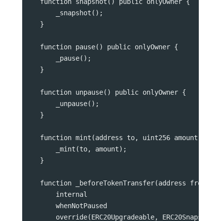
    function snapshot() public onlyOwner {
        _snapshot();
    }
    function pause() public onlyOwner {
        _pause();
    }
    function unpause() public onlyOwner {
        _unpause();
    }
    function mint(address to, uint256 amount) pub
        _mint(to, amount);
    }
    function _beforeTokenTransfer(address from, a
        internal
        whenNotPaused
        override(ERC20Upgradeable, ERC20SnapshotU