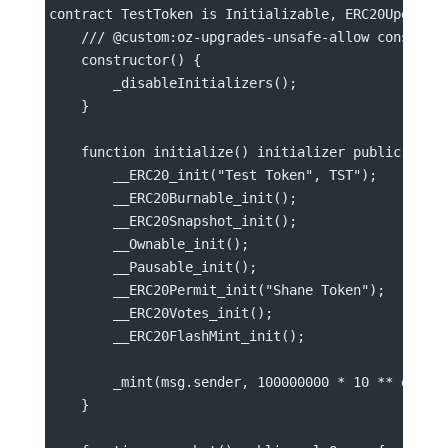
contract TestToken is Initializable, ERC20Upgrade
    /// @custom:oz-upgrades-unsafe-allow construc
    constructor() {
        _disableInitializers();
    }
    function initialize() initializer public {
        __ERC20_init("Test Token", TST");
        __ERC20Burnable_init();
        __ERC20Snapshot_init();
        __Ownable_init();
        __Pausable_init();
        __ERC20Permit_init("Shane Token");
        __ERC20Votes_init();
        __ERC20FlashMint_init();
        _mint(msg.sender, 100000000 * 10 ** decim
    }