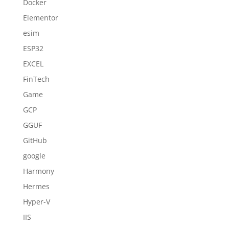
Docker
Elementor
esim
ESP32
EXCEL
FinTech
Game
GCP
GGUF
GitHub
google
Harmony
Hermes
Hyper-V
IIS