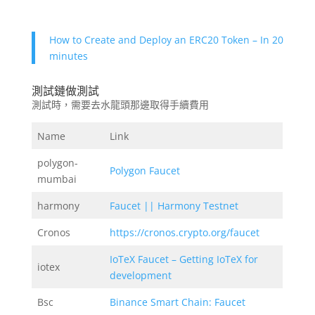
How to Create and Deploy an ERC20 Token – In 20
minutes
測試鏈做測試
測試時，需要去水龍頭那邊取得手續費用
Name
Link
polygon-
Polygon Faucet
mumbai
harmony
Faucet || Harmony Testnet
Cronos
https://cronos.crypto.org/faucet
IoTeX Faucet – Getting IoTeX for
iotex
development
Bsc
Binance Smart Chain: Faucet