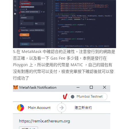
5.在 MetaMask 中確認合約正確性，注意發行到的網路是
否正確，以及看一下 Gas Fee 多少錢，本例是發行在
Ploygon 上，所以使用的代幣是 MATIC ，自己的錢包有
沒有對應的代幣可以支付，檢查完畢按下確認後就可以發
行成功了