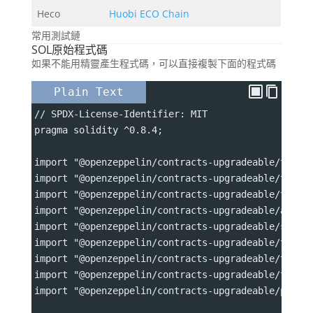
Heco
Huobi ECO Chain
常用測試鏈
SOL原始程式碼
如果不能用精靈產生程式碼，可以直接複製下面的程式碼
Plain Text
// SPDX-License-Identifier: MIT
pragma solidity ^0.8.4;
import "@openzeppelin/contracts-upgradeable/token
import "@openzeppelin/contracts-upgradeable/token
import "@openzeppelin/contracts-upgradeable/token
import "@openzeppelin/contracts-upgradeable/acces
import "@openzeppelin/contracts-upgradeable/secur
import "@openzeppelin/contracts-upgradeable/token
import "@openzeppelin/contracts-upgradeable/token
import "@openzeppelin/contracts-upgradeable/token
import "@openzeppelin/contracts-upgradeable/proxy