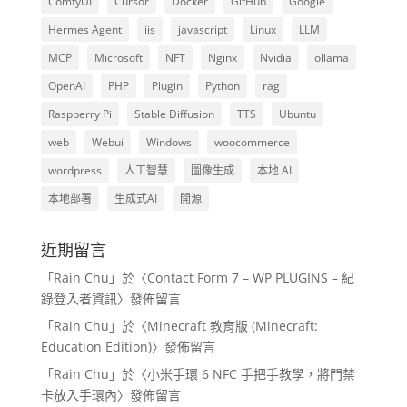
ComfyUI
Cursor
Docker
GitHub
Google
Hermes Agent
iis
javascript
Linux
LLM
MCP
Microsoft
NFT
Nginx
Nvidia
ollama
OpenAI
PHP
Plugin
Python
rag
Raspberry Pi
Stable Diffusion
TTS
Ubuntu
web
Webui
Windows
woocommerce
wordpress
人工智慧
圖像生成
本地 AI
本地部署
生成式AI
開源
近期留言
「
Rain Chu
」於〈
Contact Form 7 – WP PLUGINS – 紀
錄登入者資訊
〉發佈留言
「
Rain Chu
」於〈
Minecraft 教育版 (Minecraft:
Education Edition)
〉發佈留言
「
Rain Chu
」於〈
小米手環 6 NFC 手把手教學，將門禁
卡放入手環內
〉發佈留言