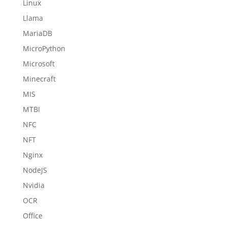
Linux
Llama
MariaDB
MicroPython
Microsoft
Minecraft
MIS
MTBI
NFC
NFT
Nginx
NodeJS
Nvidia
OCR
Office