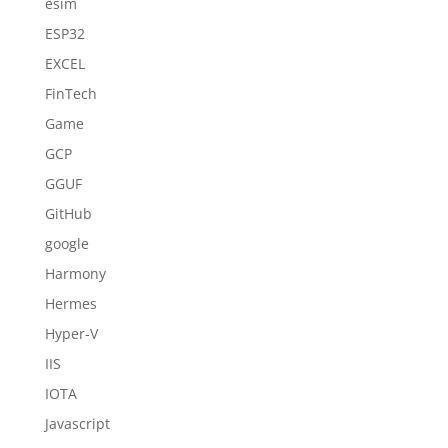
esim
ESP32
EXCEL
FinTech
Game
GCP
GGUF
GitHub
google
Harmony
Hermes
Hyper-V
IIS
IOTA
Javascript