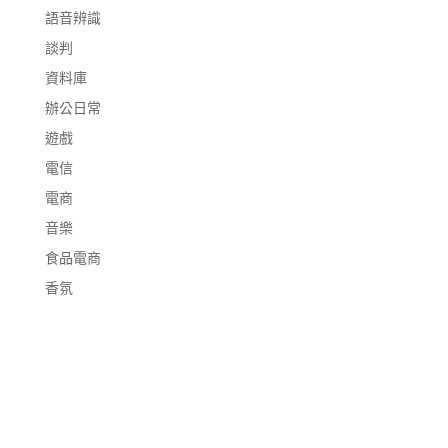
語音辨識
談判
資料庫
辦公日常
遊戲
電信
電商
音樂
食品電商
香氛