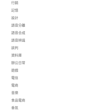
行銷
記憶
設計
語音分離
語音合成
語音辨識
談判
資料庫
辦公日常
遊戲
電信
電商
音樂
食品電商
香氛