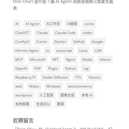
Flint Chart 是什麼？讓 AI Agent 用語意規格可靠產生圖
表
AI
AI Agent
AI工作流
AI繪圖
cache
ChatGPT
Claude
Claude Code
codex
ComfyUI
Cursor
Docker
GitHub
Google
Hermes Agent
iis
javascript
Linux
LLM
MCP
Microsoft
NFT
Nginx
Nvidia
ollama
OpenAI
PHP
Plugin
Python
rag
Raspberry Pi
Stable Diffusion
TTS
Ubuntu
web
Webui
Windows
woocommerce
wordpress
人工智慧
圖像生成
本地 AI
本地部署
生成式AI
開源
近期留言