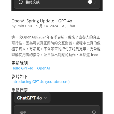
OpenAI Spring Update – GPT-4o
by
Rain Chu
|
5 月 14, 2024
|
AI
,
Chat
這一次OpenAI的2024年春季更新，帶來了虛擬人的真正
可行性，因為可以真正即時的交互對談，過程中也真的像
極了真人，有語氣，不會笨笨的把句子唸到完畢，完全能
理解使用者的指令，並且做出對應的動作，重點還
free
更新說明
Hello GPT-4o | OpenAI
影片如下
Introducing GPT-4o (youtube.com)
重點摘要