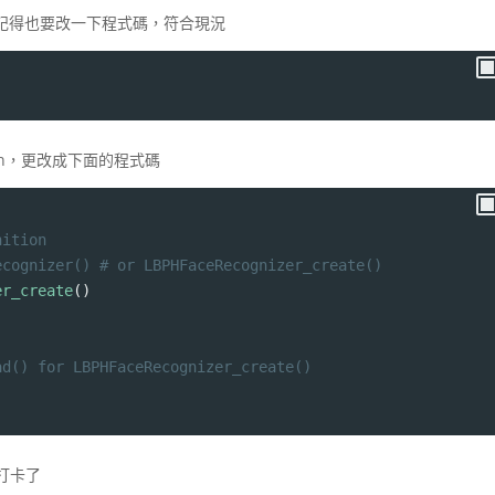
記得也要改一下程式碼，符合現況
ognition，更改成下面的程式碼
nition
ecognizer() # or LBPHFaceRecognizer_create()
er_create
()
ad() for LBPHFaceRecognizer_create()
室打卡了