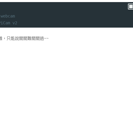
 webcam
PiCam v2
困難，只能說關關難關關過~~