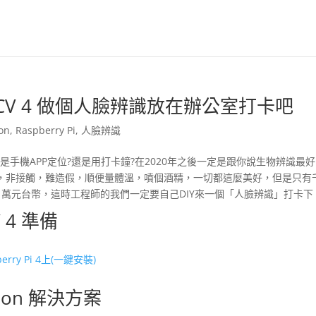
 OpenCV 4 做個人臉辨識放在辦公室打卡吧
on
,
Raspberry Pi
,
人臉辨識
手機APP定位?還是用打卡鐘?在2020年之後一定是跟你說生物辨識最
，非接觸，難造假，順便量體溫，噴個酒精，一切都這麼美好，但是只有
萬元台幣，這時工程師的我們一定要自己DIY來一個「人臉辨識」打卡下
V 4 準備
rry Pi 4上(一鍵安裝)
ition 解決方案