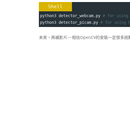
Shell
python3 detector_webcam.py 
# for using
python3 detector_picam.py 
# for using 
未來，再補影片~~相信OpenCV的安裝一定很多