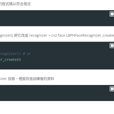
y 中的程式碼以符合現況
gnizer() 把它改成 recognizer = cv2.face.LBPHFaceRecognizer_create(
ecognizer() # or 
er_create
()
izer 目錄，裡面存放訓練後的資料