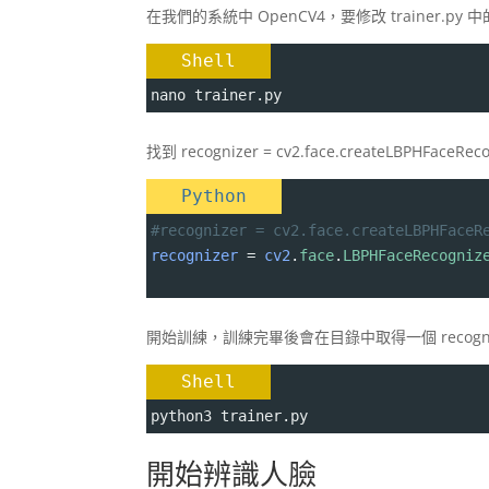
在我們的系統中 OpenCV4，要修改 trainer.p
Shell
nano trainer.py
找到 recognizer = cv2.face.createLBPHFaceReco
Python
#recognizer = cv2.face.createLBPHFaceR
recognizer
=
cv2
.
face
.
LBPHFaceRecogniz
開始訓練，訓練完畢後會在目錄中取得一個 recogn
Shell
python3 trainer.py
開始辨識人臉