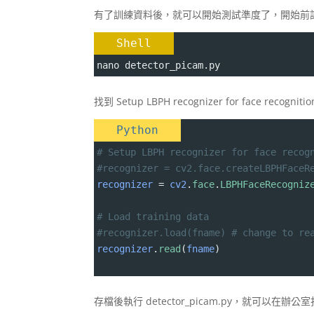
有了訓練資料後，就可以開始測試準度了，開始前
Shell
nano detector_picam.py
找到 Setup LBPH recognizer for face rec
Python
# Setup LBPH recognizer for face recog
#recognizer = cv2.face.createLBPHFaceR
recognizer
=
cv2
.
face
.
LBPHFaceRecogniz
# Load training data
#recognizer.load(fname) # change to re
recognizer
.
read
(
fname
)
存檔後執行 detector_picam.py，就可以在辦公