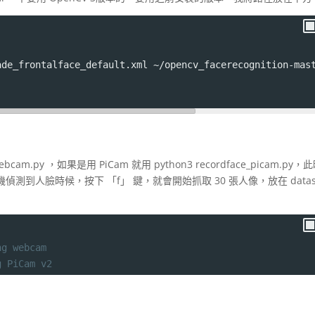
ade_frontalface_default.xml ~/opencv_facerecognition-mas
bcam.py ，如果是用 PiCam 就用 python3 recordface_picam.py，
到人臉時候，按下 「f」 鍵，就會開始抓取 30 張人像，放在 datas
ng webcam
g PiCam v2