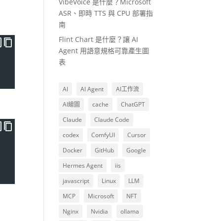
VibeVoice 是什麼？Microsoft
ASR、即時 TTS 與 CPU 部署指
南
Flint Chart 是什麼？讓 AI
Agent 用語意規格可靠產生圖
表
AI
AI Agent
AI工作流
AI繪圖
cache
ChatGPT
Claude
Claude Code
codex
ComfyUI
Cursor
Docker
GitHub
Google
Hermes Agent
iis
javascript
Linux
LLM
MCP
Microsoft
NFT
Nginx
Nvidia
ollama