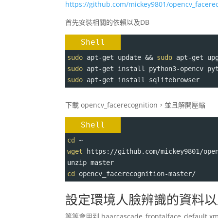
https://github.com/mickey9801/opencv_facere
首先安裝相關的依賴以及DB
Shell
sudo
 apt-get update && 
sudo
 apt-get up
sudo
 apt-get install python3-opencv py
sudo
 apt-get install sqlitebrowser
下載 opencv_facerecognition，並且解開壓縮
Shell
cd
 ~
wget
 https://github.com/mickey9801/ope
unzip master
cd
 opencv_facerecognition-master/
設定環境人臉辨識的資料以
等等會用到 haarcascade_frontalface_d