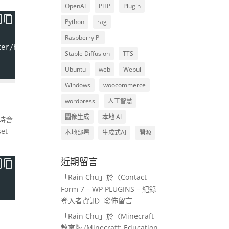
OpenAI
PHP
Plugin
Python
rag
Raspberry Pi
ter/haarcascade_frontalface_default.xml
Stable Diffusion
TTS
Ubuntu
web
Webui
Windows
woocommerce
wordpress
人工智慧
圖像生成
本地 AI
此時會
et
本地部署
生成式AI
開源
近期留言
「
Rain Chu
」於〈
Contact
Form 7 – WP PLUGINS – 紀錄
登入者資訊
〉發佈留言
「
Rain Chu
」於〈
Minecraft
教育版 (Minecraft: Education