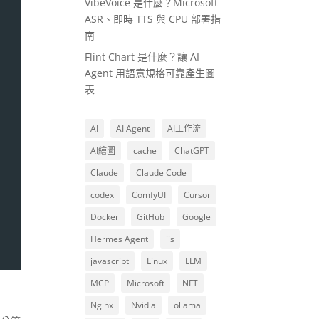
VibeVoice 是什麼？Microsoft
ASR、即時 TTS 與 CPU 部署指
南
Flint Chart 是什麼？讓 AI
Agent 用語意規格可靠產生圖
表
AI
AI Agent
AI工作流
AI繪圖
cache
ChatGPT
Claude
Claude Code
codex
ComfyUI
Cursor
Docker
GitHub
Google
Hermes Agent
iis
javascript
Linux
LLM
MCP
Microsoft
NFT
Nginx
Nvidia
ollama