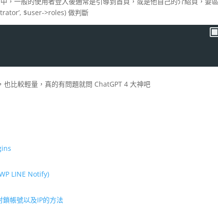
-admin 中，一般的使用者登入後通常是引導到首頁，或是他自己的介紹頁，要
or’, $user->roles) 做判斷
)
較輕量，真的有問題就問 ChatGPT 4 大神吧
gins
LINE Notify)
pts 封鎖帳號以及IP的方法