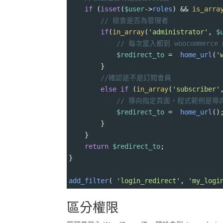
if
 (
isset
(
$user
->
roles
) 
&&
is_arra
// 檢查是否為管理者
if
(
in_array
(
'administrator'
, 
$
// 每次當入都到 woocommerc
$redirect_to
=
home_url
(
'
        }
//確認是不是訂閱會員
else
if
 (
in_array
(
'subscriber'
// 導向指定頁面，程式範例是導
$redirect_to
=
home_url
()
        }        
    } 
return
$redirect_to
;
}
add_filter
( 
'login_redirect'
, 
'my_logi
區分權限