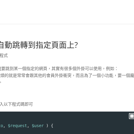
入後自動跳轉到指定頁面上?
程式
，例如說要跳到某一個指定的網頁，其實有很多個外掛可以使用，例如：
煩的就是常常會跟其他的會員外掛衝突，而且為了一個小功能，要一個
。
後加入以下程式碼即可
to
, 
$request
, 
$user
 ) {