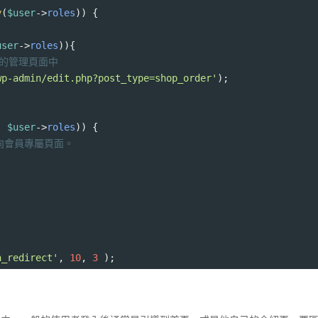
y
(
$user
->
roles
)) {
user
->
roles
)){
e 的管理頁面中
wp-admin/edit.php?post_type=shop_order'
);
, 
$user
->
roles
)) {
向會員專屬頁面。 
;
n_redirect'
, 
10
, 
3
 );