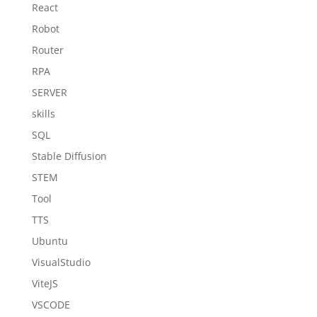
React
Robot
Router
RPA
SERVER
skills
SQL
Stable Diffusion
STEM
Tool
TTS
Ubuntu
VisualStudio
ViteJS
VSCODE