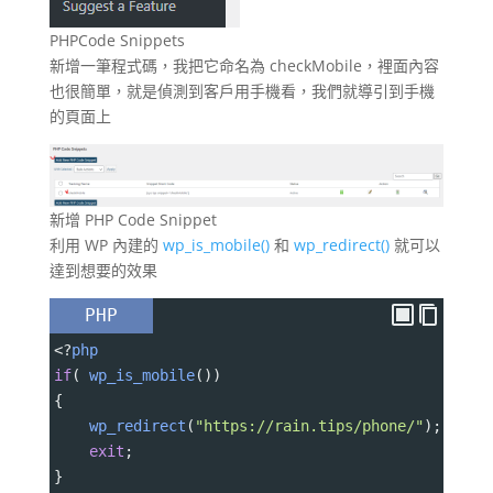
PHPCode Snippets
新增一筆程式碼，我把它命名為 checkMobile，裡面內容
也很簡單，就是偵測到客戶用手機看，我們就導引到手機
的頁面上
新增 PHP Code Snippet
利用 WP 內建的
wp_is_mobile()
和
wp_redirect()
就可以
達到想要的效果
PHP
<?
php
if
( 
wp_is_mobile
())
{
wp_redirect
(
"https://rain.tips/phone/"
);
exit
;
}