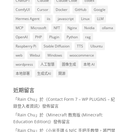
ChatGPT
Claude
Claude Code
codex
ComfyUI
Cursor
Docker
GitHub
Google
Hermes Agent
iis
javascript
Linux
LLM
MCP
Microsoft
NFT
Nginx
Nvidia
ollama
OpenAI
PHP
Plugin
Python
rag
Raspberry Pi
Stable Diffusion
TTS
Ubuntu
web
Webui
Windows
woocommerce
wordpress
人工智慧
圖像生成
本地 AI
本地部署
生成式AI
開源
近期留言
「
Rain Chu
」於〈
Contact Form 7 – WP PLUGINS – 紀
錄登入者資訊
〉發佈留言
「
Rain Chu
」於〈
Minecraft 教育版 (Minecraft:
Education Edition)
〉發佈留言
「
Rain Chu
」於〈
小米手環 6 NFC 手把手教學，將門禁