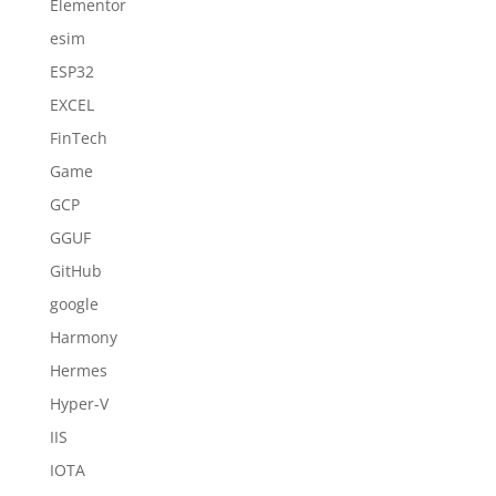
Elementor
esim
ESP32
EXCEL
FinTech
Game
GCP
GGUF
GitHub
google
Harmony
Hermes
Hyper-V
IIS
IOTA