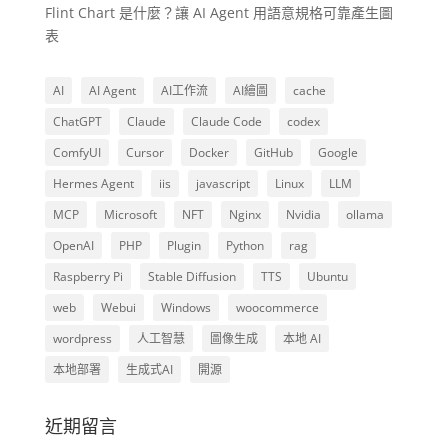
Flint Chart 是什麼？讓 AI Agent 用語意規格可靠產生圖
表
AI
AI Agent
AI工作流
AI繪圖
cache
ChatGPT
Claude
Claude Code
codex
ComfyUI
Cursor
Docker
GitHub
Google
Hermes Agent
iis
javascript
Linux
LLM
MCP
Microsoft
NFT
Nginx
Nvidia
ollama
OpenAI
PHP
Plugin
Python
rag
Raspberry Pi
Stable Diffusion
TTS
Ubuntu
web
Webui
Windows
woocommerce
wordpress
人工智慧
圖像生成
本地 AI
本地部署
生成式AI
開源
近期留言