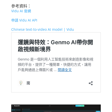
參考資料：
Vidu AI 官網
申請 Vidu AI API
Chinese text-to-video AI model | Vidu