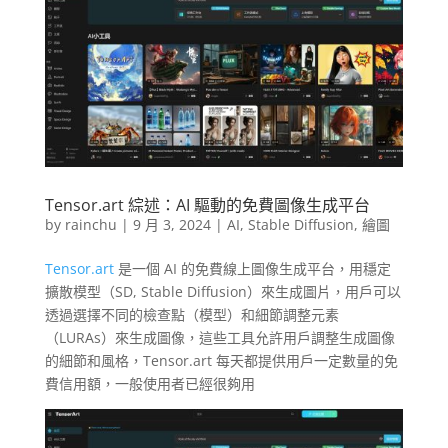
Tensor.art 綜述：AI 驅動的免費圖像生成平台
by
rainchu
|
9 月 3, 2024
|
AI
,
Stable Diffusion
,
繪圖
Tensor.art
是一個 AI 的免費線上圖像生成平台，用穩定
擴散模型（SD, Stable Diffusion）來生成圖片，用戶可以
透過選擇不同的檢查點（模型）和細節調整元素
（LURAs）來生成圖像，這些工具允許用戶調整生成圖像
的細節和風格，Tensor.art 每天都提供用戶一定數量的免
費信用額，一般使用者已經很夠用