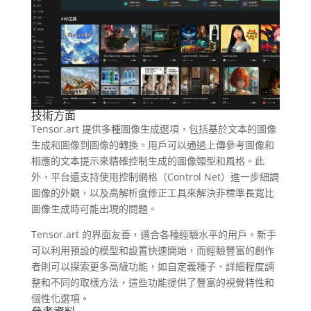
技術方面
Tensor.art 提供多種圖像生成選項，包括基於文本的圖像
生成和圖像到圖像的轉換。用戶可以通過上傳參考圖像和
相應的文本提示來精確控制生成的圖像類型和風格​。此
外，平台還支持使用控制網格（Control Net）進一步細調
圖像的外觀，以及高解析度修正工具來解決非標準長寬比
圖像生成時可能出現的問題​。
Tensor.art 的界面友善，適合各種經驗水平的用戶。新手
可以利用預設的模型和設置快速開始，而經驗豐富的創作
者則可以探索更多高級功能，如自定義種子、詳細程度調
整和不同的取樣方法，這些功能提供了豐富的視覺特性和
個性化選項​。