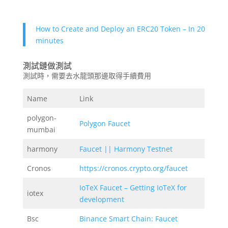
How to Create and Deploy an ERC20 Token – In 20
minutes
測試鏈做測試
測試時，需要去水龍頭那邊取得手續費用
Name
Link
polygon-
Polygon Faucet
mumbai
harmony
Faucet || Harmony Testnet
Cronos
https://cronos.crypto.org/faucet
IoTeX Faucet – Getting IoTeX for
iotex
development
Bsc
Binance Smart Chain: Faucet