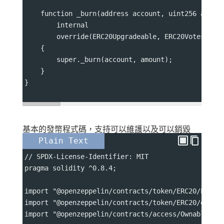
    function _burn(address account, uint256 amoun
        internal
        override(ERC20Upgradeable, ERC20VotesUpgr
    {
        super._burn(account, amount);
    }
}
基本的發幣程式碼，支持可以維護以及可以銷毀
Plain Text
// SPDX-License-Identifier: MIT
pragma solidity ^0.8.4;
import "@openzeppelin/contracts/token/ERC20/ERC20
import "@openzeppelin/contracts/token/ERC20/exten
import "@openzeppelin/contracts/access/Ownable.so