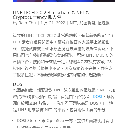
LINE TECH 2022 Blockchain & NFT &
Cryptocurrency 懶人包
by
Rain Chu
|
1 月 21, 2022
|
NFT
,
加密貨幣
,
區塊鏈
這次的 LINE TECH 2022 非常的精彩，有著前衛的元宇宙
FU，講者在虛擬背景中，簡報在後面的大銀幕上被投出
來，感覺就像戴上VR眼鏡置身在展演廳的現場看簡報，不
用出門也有參加現場發布會的感覺，配合 LINE MUSIC 的
直播平台，技術和未來感十足，總體看起來只有發放128
枚NFT的抽獎活動美中不足，因為系統的不完美，而造成
了很多民怨，不過我覺得還是相當程度的引起話題。
DOSI
也因為如此，想要針對 LINE 這次推出的區塊鏈、NFT、加
密貨幣來加以記錄和討論，首先由平台說起，
DOSI
，命名
源自於
韓文
的「都市」，我乍看下還以為是 DOS + I ，這
是 LINE 用來發佈 NFT 的平台，包含兩個主要的部分
DOSI Store，跟 OpenSea 一樣，提供介面讓使用者可
以輕鬆的發佈自己的 NFT 資產