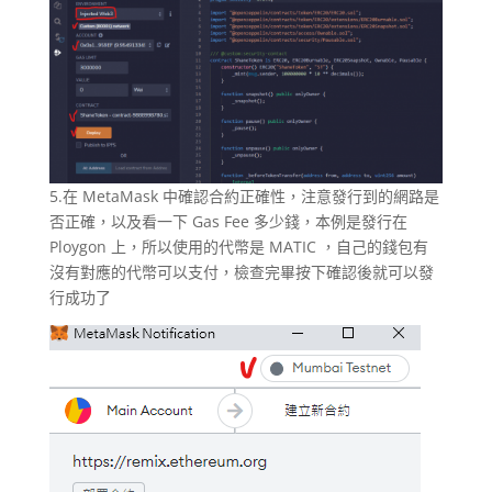
5.在 MetaMask 中確認合約正確性，注意發行到的網路是
否正確，以及看一下 Gas Fee 多少錢，本例是發行在
Ploygon 上，所以使用的代幣是 MATIC ，自己的錢包有
沒有對應的代幣可以支付，檢查完畢按下確認後就可以發
行成功了