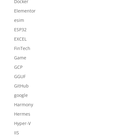
Docker
Elementor
esim
ESP32
EXCEL
FinTech
Game
GCP
GGUF
GitHub
google
Harmony
Hermes
Hyper-V
IIS