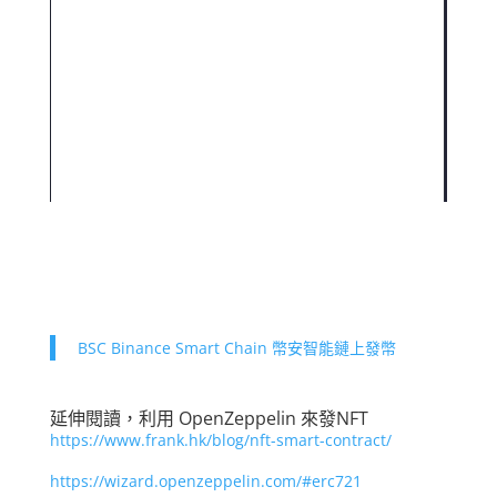
BSC Binance Smart Chain 幣安智能鏈上發幣
延伸閱讀，利用 OpenZeppelin 來發NFT
https://www.frank.hk/blog/nft-smart-contract/
https://wizard.openzeppelin.com/#erc721