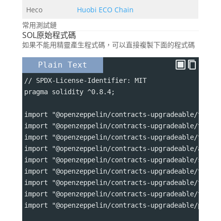
Heco
Huobi ECO Chain
常用測試鏈
SOL原始程式碼
如果不能用精靈產生程式碼，可以直接複製下面的程式碼
Plain Text
// SPDX-License-Identifier: MIT
pragma solidity ^0.8.4;
import "@openzeppelin/contracts-upgradeable/token
import "@openzeppelin/contracts-upgradeable/token
import "@openzeppelin/contracts-upgradeable/token
import "@openzeppelin/contracts-upgradeable/acces
import "@openzeppelin/contracts-upgradeable/secur
import "@openzeppelin/contracts-upgradeable/token
import "@openzeppelin/contracts-upgradeable/token
import "@openzeppelin/contracts-upgradeable/token
import "@openzeppelin/contracts-upgradeable/proxy