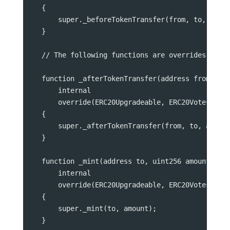
    {
        super._beforeTokenTransfer(from, to, amou
    }
    // The following functions are overrides requ
    function _afterTokenTransfer(address from, ad
        internal
        override(ERC20Upgradeable, ERC20VotesUpgr
    {
        super._afterTokenTransfer(from, to, amoun
    }
    function _mint(address to, uint256 amount)
        internal
        override(ERC20Upgradeable, ERC20VotesUpgr
    {
        super._mint(to, amount);
    }