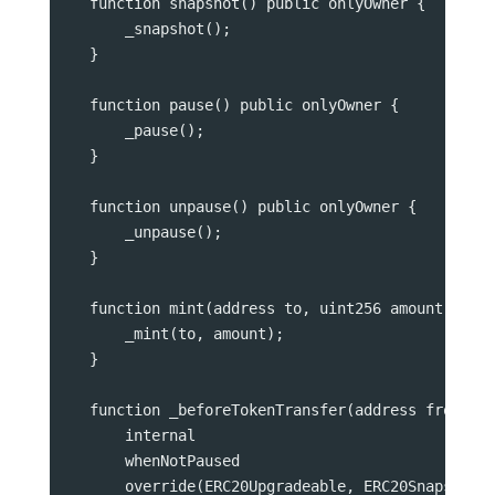
    function snapshot() public onlyOwner {
        _snapshot();
    }
    function pause() public onlyOwner {
        _pause();
    }
    function unpause() public onlyOwner {
        _unpause();
    }
    function mint(address to, uint256 amount) pub
        _mint(to, amount);
    }
    function _beforeTokenTransfer(address from, a
        internal
        whenNotPaused
        override(ERC20Upgradeable, ERC20SnapshotU