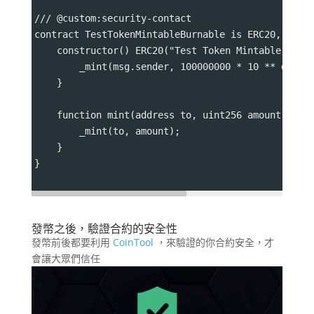
/// @custom:security-contact 
contract TestTokenMintableBurnable is ERC20, ERC2
    constructor() ERC20("Test Token Mintable Burn
        _mint(msg.sender, 100000000 * 10 ** decim
    }
    function mint(address to, uint256 amount) pub
        _mint(to, amount);
    }
}
發幣之後，驗證合約的安全性
發幣前後都要利用
CoinTool
，來驗證的你合約安全，才
會讓大眾們信任