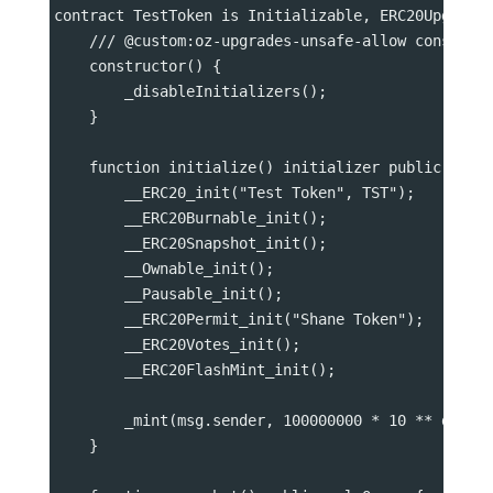
contract TestToken is Initializable, ERC20Upgrade
    /// @custom:oz-upgrades-unsafe-allow construc
    constructor() {
        _disableInitializers();
    }
    function initialize() initializer public {
        __ERC20_init("Test Token", TST");
        __ERC20Burnable_init();
        __ERC20Snapshot_init();
        __Ownable_init();
        __Pausable_init();
        __ERC20Permit_init("Shane Token");
        __ERC20Votes_init();
        __ERC20FlashMint_init();
        _mint(msg.sender, 100000000 * 10 ** decim
    }