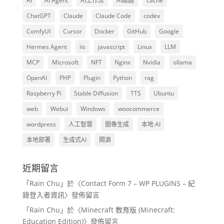
AI
AI Agent
AI工作流
AI繪圖
cache
ChatGPT
Claude
Claude Code
codex
ComfyUI
Cursor
Docker
GitHub
Google
Hermes Agent
iis
javascript
Linux
LLM
MCP
Microsoft
NFT
Nginx
Nvidia
ollama
OpenAI
PHP
Plugin
Python
rag
Raspberry Pi
Stable Diffusion
TTS
Ubuntu
web
Webui
Windows
woocommerce
wordpress
人工智慧
圖像生成
本地 AI
本地部署
生成式AI
開源
近期留言
「
Rain Chu
」於〈
Contact Form 7 – WP PLUGINS – 紀
錄登入者資訊
〉發佈留言
「
Rain Chu
」於〈
Minecraft 教育版 (Minecraft:
Education Edition)
〉發佈留言