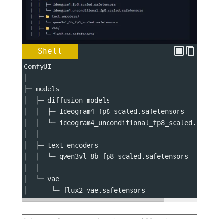
Shell
ComfyUI
│
├─ models
│  ├─ diffusion_models
│  │  ├─ ideogram4_fp8_scaled.safetensors
│  │  └─ ideogram4_unconditional_fp8_scaled.safet
│  │
│  ├─ text_encoders
│  │  └─ qwen3vl_8b_fp8_scaled.safetensors
│  │
│  └─ vae
│      └─ flux2-vae.safetensors