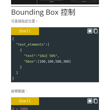
Bounding Box 控制
可直接指定位置。
Shell
{
"text_elements"
:[
    {
"text"
:
"SALE 50%"
,
"bbox"
:[100,100,500,300]
    }
  ]
}
座標範圍：
Shell
0
 ~ 
1000