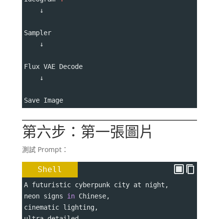
    ↓
Sampler
    ↓
Flux VAE Decode
    ↓
Save Image
第六步：第一張圖片
測試 Prompt：
Shell
A futuristic cyberpunk city at night,
neon signs 
in
 Chinese,
cinematic lighting,
ultra detailed,