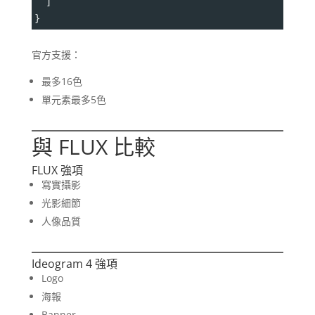
  ]
}
官方支援：
最多16色
單元素最多5色
與 FLUX 比較
FLUX 強項
寫實攝影
光影細節
人像品質
Ideogram 4 強項
Logo
海報
Banner