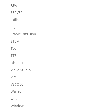
RPA
SERVER
skills
SQL
Stable Diffusion
STEM
Tool
TTS
Ubuntu
VisualStudio
ViteJS
VSCODE
Wallet
web
Windows