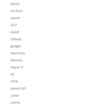
EXCEL
FinTech
Game
GCP
GGUF
GitHub
google
Harmony
Hermes
Hyper-V
IIS
IOTA
Javascript
Linux
Llama