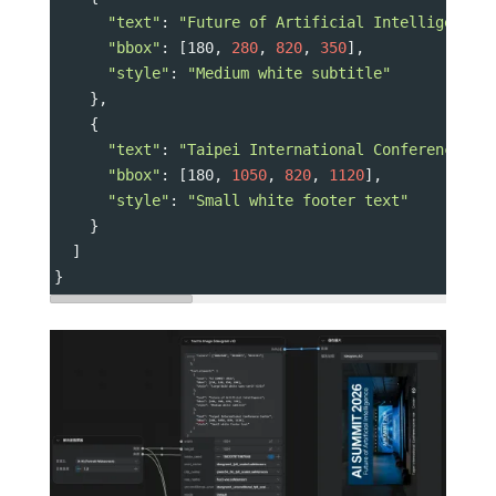
"text"
: 
"Future of Artificial Intelligence"
"bbox"
: [180, 
280
, 
820
, 
350
],
"style"
: 
"Medium white subtitle"
    },
    {
"text"
: 
"Taipei International Conference Ce
"bbox"
: [180, 
1050
, 
820
, 
1120
],
"style"
: 
"Small white footer text"
    }
  ]
}