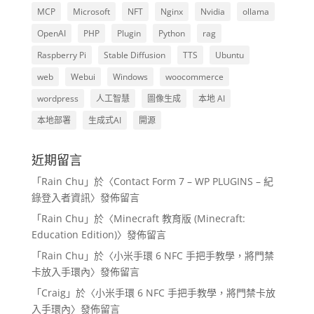
MCP
Microsoft
NFT
Nginx
Nvidia
ollama
OpenAI
PHP
Plugin
Python
rag
Raspberry Pi
Stable Diffusion
TTS
Ubuntu
web
Webui
Windows
woocommerce
wordpress
人工智慧
圖像生成
本地 AI
本地部署
生成式AI
開源
近期留言
「
Rain Chu
」於〈
Contact Form 7 – WP PLUGINS – 紀
錄登入者資訊
〉發佈留言
「
Rain Chu
」於〈
Minecraft 教育版 (Minecraft:
Education Edition)
〉發佈留言
「
Rain Chu
」於〈
小米手環 6 NFC 手把手教學，將門禁
卡放入手環內
〉發佈留言
「
Craig
」於〈
小米手環 6 NFC 手把手教學，將門禁卡放
入手環內
〉發佈留言