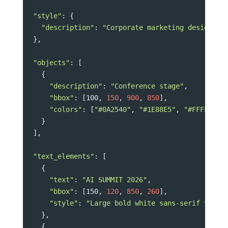
"style"
: {
"description"
: 
"Corporate marketing design, p
  },
"objects"
: [
    {
"description"
: 
"Conference stage"
,
"bbox"
: [100, 
150
, 
900
, 
850
],
"colors"
: [
"#0A2540"
, 
"#1E88E5"
, 
"#FFFFFF"
]
    }
  ],
"text_elements"
: [
    {
"text"
: 
"AI SUMMIT 2026"
,
"bbox"
: [150, 
120
, 
850
, 
260
],
"style"
: 
"Large bold white sans-serif title
    },
    {