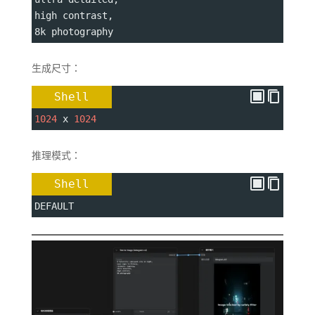
high contrast,
8k photography
生成尺寸：
Shell
1024
 x 
1024
推理模式：
Shell
DEFAULT