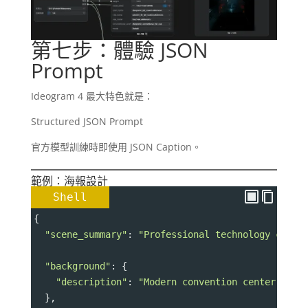
第七步：體驗 JSON
Prompt
Ideogram 4 最大特色就是：
Structured JSON Prompt
官方模型訓練時即使用 JSON Caption。
範例：海報設計
Shell
{
"scene_summary"
: 
"Professional technology confe
"background"
: {
"description"
: 
"Modern convention center stag
  },