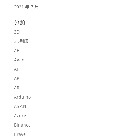
2021 年 7 月
分類
3D
3D列印
AE
Agent
AI
API
AR
Arduino
ASP.NET
Azure
Binance
Brave