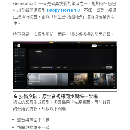
Generation）一直是最具挑戰的領域之一，近期阿里巴巴
推出全新開源模型
Happy Horse 1.0
，不僅一舉登上視訊
生成排行榜首，更以「原生音視訊同步」技術引發業界關
注。
這不只是一次模型更新，而是一場技術架構的全面升級。
🧠 技術突破：原生音視訊同步與統一架構
過去的影音生成模型，多數採用「先產畫面、再加聲音」
的分離式流程，導致以下問題：
聲音與畫面不同步
情緒與語境不一致