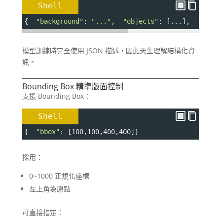
Shell
{  
"background"
: 
"..."
,  
"objects"
: [...],  
"text
模型訓練時完全使用 JSON 描述，因此天生理解結構化資
訊。
Bounding Box 精準版面控制
支援 Bounding Box：
Shell
{  
"bbox"
: [100,100,400,400]}
採用：
0~1000 正規化座標
左上角為原點
可直接指定：