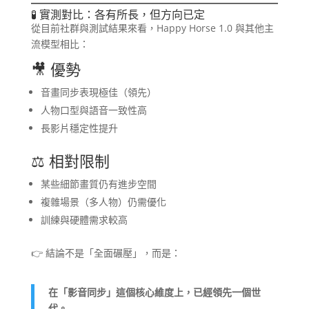
🧪 實測對比：各有所長，但方向已定
從目前社群與測試結果來看，Happy Horse 1.0 與其他主
流模型相比：
🎥 優勢
音畫同步表現極佳（領先）
人物口型與語音一致性高
長影片穩定性提升
⚖️ 相對限制
某些細節畫質仍有進步空間
複雜場景（多人物）仍需優化
訓練與硬體需求較高
👉 結論不是「全面碾壓」，而是：
在「影音同步」這個核心維度上，已經領先一個世
代。