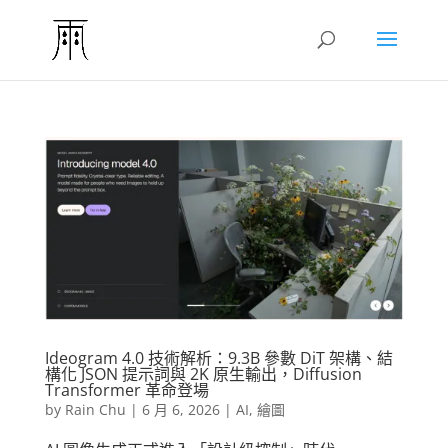
Ideogram 4.0 技術解析：9.3B 參數 DiT 架構、結
構化 JSON 提示詞與 2K 原生輸出，Diffusion
Transformer 革命登場
by
Rain Chu
|
6 月 6, 2026
|
AI
,
繪圖