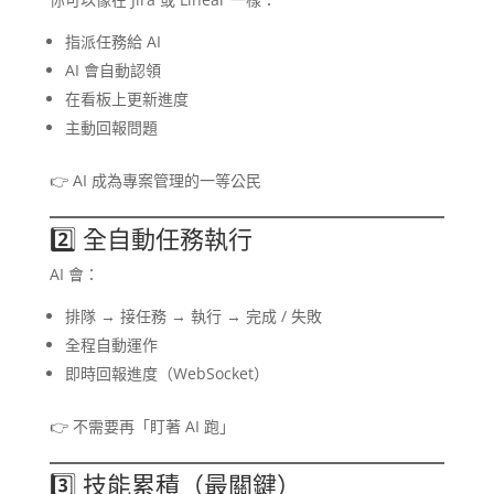
指派任務給 AI
AI 會自動認領
在看板上更新進度
主動回報問題
👉 AI 成為專案管理的一等公民
2️⃣ 全自動任務執行
AI 會：
排隊 → 接任務 → 執行 → 完成 / 失敗
全程自動運作
即時回報進度（WebSocket）
👉 不需要再「盯著 AI 跑」
3️⃣ 技能累積（最關鍵）