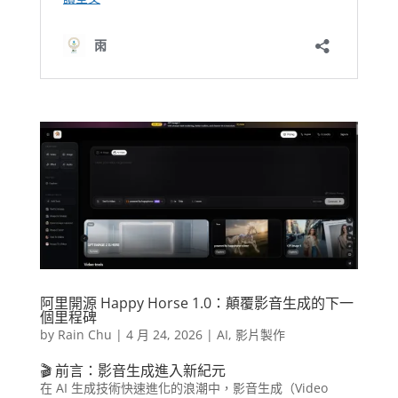
阿里開源 Happy Horse 1.0：顛覆影音生成的下一
個里程碑
by
Rain Chu
|
4 月 24, 2026
|
AI
,
影片製作
🎬 前言：影音生成進入新紀元
在 AI 生成技術快速進化的浪潮中，影音生成（Video