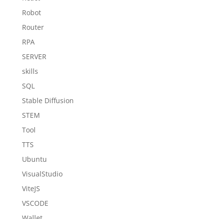
Robot
Router
RPA
SERVER
skills
SQL
Stable Diffusion
STEM
Tool
TTS
Ubuntu
VisualStudio
ViteJS
VSCODE
Wallet