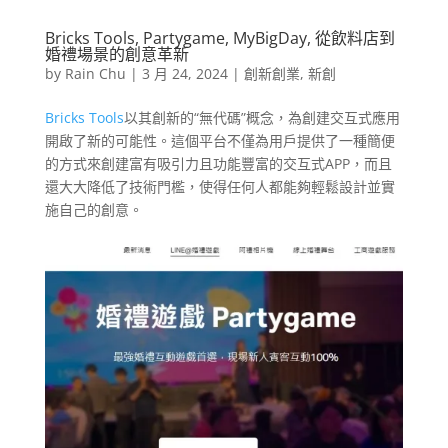
Bricks Tools, Partygame, MyBigDay, 從飲料店到
婚禮場景的創意革新
by
Rain Chu
|
3 月 24, 2024
|
創新創業
,
新創
Bricks Tools
以其創新的“無代碼”概念，為創建交互式應用
開啟了新的可能性。這個平台不僅為用戶提供了一種簡便
的方式來創建富有吸引力且功能豐富的交互式APP，而且
還大大降低了技術門檻，使得任何人都能夠輕鬆設計並實
施自己的創意。