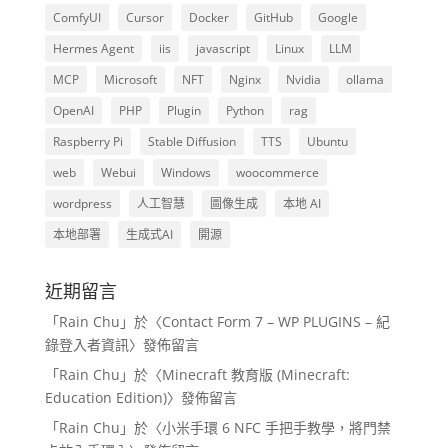
ComfyUI
Cursor
Docker
GitHub
Google
Hermes Agent
iis
javascript
Linux
LLM
MCP
Microsoft
NFT
Nginx
Nvidia
ollama
OpenAI
PHP
Plugin
Python
rag
Raspberry Pi
Stable Diffusion
TTS
Ubuntu
web
Webui
Windows
woocommerce
wordpress
人工智慧
圖像生成
本地 AI
本地部署
生成式AI
開源
近期留言
「
Rain Chu
」於〈
Contact Form 7 – WP PLUGINS – 紀
錄登入者資訊
〉發佈留言
「
Rain Chu
」於〈
Minecraft 教育版 (Minecraft:
Education Edition)
〉發佈留言
「
Rain Chu
」於〈
小米手環 6 NFC 手把手教學，將門禁