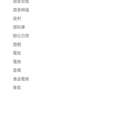
語音合成
語音辨識
談判
資料庫
辦公日常
遊戲
電信
電商
音樂
食品電商
香氛