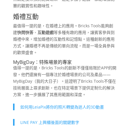
賽的觀賞性和趣味性。
婚禮互動
最值得一提的是，在婚禮上的應用。Bricks Tools能夠創
建
快問快答
、
互動遊戲
等多種有趣的應用，讓賓客參與到
婚禮中來，增加婚禮的互動性和記憶點。這種創新的應用
方式，讓婚禮不再是傳統的單向流程，而是一場全員參與
的歡樂盛會。
MyBigDay
：特殊場景的專家
值得一提的是，Bricks Tools的創新不僅僅局限於APP的開
發。他們還擁有一個專注於婚禮場景的公司及產品——
MyBigDay（我的大日子）。這證明了Bricks Tools不僅在
技術層面上尋求創新，也在特定場景下提供定制化的解決
方案，進一步擴展了其應用範圍和深度。
如何用LeiaPix將你的照片轉變為迷人的3D動畫
LINE PAY 上興櫃後面的關鍵數字