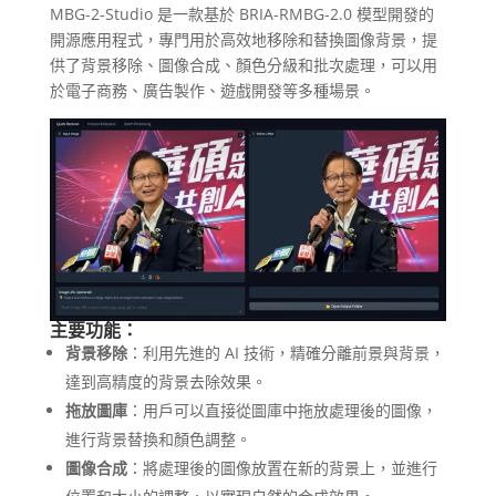
MBG-2-Studio 是一款基於 BRIA-RMBG-2.0 模型開發的
開源應用程式，專門用於高效地移除和替換圖像背景，提
供了背景移除、圖像合成、顏色分級和批次處理，可以用
於電子商務、廣告製作、遊戲開發等多種場景。
主要功能：
背景移除
：利用先進的 AI 技術，精確分離前景與背景，
達到高精度的背景去除效果。
拖放圖庫
：用戶可以直接從圖庫中拖放處理後的圖像，
進行背景替換和顏色調整。
圖像合成
：將處理後的圖像放置在新的背景上，並進行