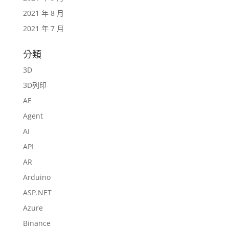
2021 年 8 月
2021 年 7 月
分類
3D
3D列印
AE
Agent
AI
API
AR
Arduino
ASP.NET
Azure
Binance