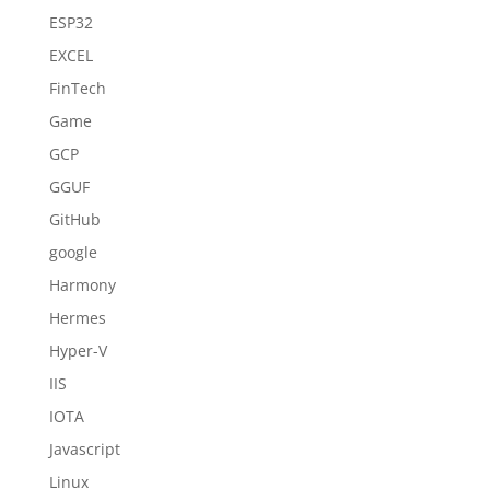
ESP32
EXCEL
FinTech
Game
GCP
GGUF
GitHub
google
Harmony
Hermes
Hyper-V
IIS
IOTA
Javascript
Linux