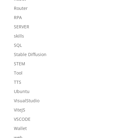
Router
RPA
SERVER
skills
SQL
Stable Diffusion
STEM
Tool
TTS
Ubuntu
VisualStudio
ViteJS
VSCODE
Wallet
web