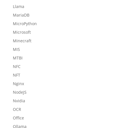
Llama
MariaDB
MicroPython
Microsoft
Minecraft
MIS
MTBI
NFC
NFT
Nginx
NodeJS
Nvidia
OCR
Office
Ollama