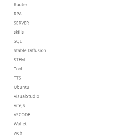
Router
RPA
SERVER
skills
SQL
Stable Diffusion
STEM
Tool
TTS
Ubuntu
VisualStudio
ViteJS
VSCODE
Wallet
web