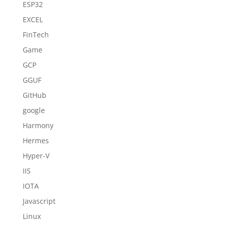
ESP32
EXCEL
FinTech
Game
GCP
GGUF
GitHub
google
Harmony
Hermes
Hyper-V
IIS
IOTA
Javascript
Linux