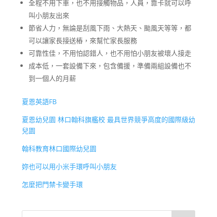
全程不用下車，也不用接觸物品，人員，靠卡就可以呼
叫小朋友出來
節省人力，無論是刮風下雨、大熱天、颱風天等等，都
可以讓家長接送樁，來幫忙家長服務
可靠性佳，不用怕認錯人，也不用怕小朋友被壞人接走
成本低，一套設備下來，包含備援，準備兩組設備也不
到一個人的月薪
夏恩英語FB
夏恩幼兒園 林口翰科旗艦校 最具世界競爭高度的國際級幼
兒園
翰科教育林口國際幼兒園
妳也可以用小米手環呼叫小朋友
怎麼把門禁卡變手環