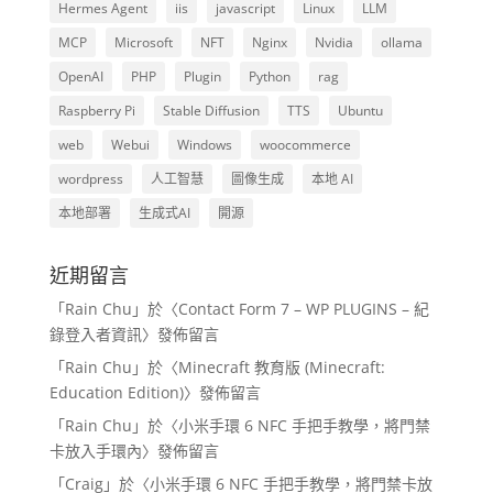
Hermes Agent
iis
javascript
Linux
LLM
MCP
Microsoft
NFT
Nginx
Nvidia
ollama
OpenAI
PHP
Plugin
Python
rag
Raspberry Pi
Stable Diffusion
TTS
Ubuntu
web
Webui
Windows
woocommerce
wordpress
人工智慧
圖像生成
本地 AI
本地部署
生成式AI
開源
近期留言
「
Rain Chu
」於〈
Contact Form 7 – WP PLUGINS – 紀
錄登入者資訊
〉發佈留言
「
Rain Chu
」於〈
Minecraft 教育版 (Minecraft:
Education Edition)
〉發佈留言
「
Rain Chu
」於〈
小米手環 6 NFC 手把手教學，將門禁
卡放入手環內
〉發佈留言
「
Craig
」於〈
小米手環 6 NFC 手把手教學，將門禁卡放