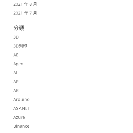
2021 年 8 月
2021 年 7 月
分類
3D
3D列印
AE
Agent
AI
API
AR
Arduino
ASP.NET
Azure
Binance