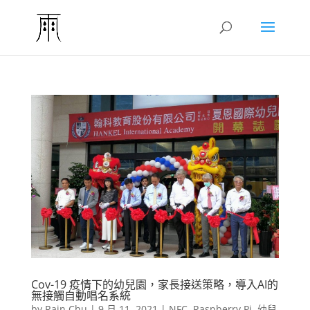
Cov-19 疫情下的幼兒園，家長接送策略，導入AI的
無接觸自動唱名系統
by
Rain Chu
|
9 月 11, 2021
|
NFC
,
Raspberry Pi
,
幼兒