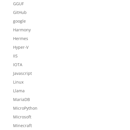
GGUF
GitHub
google
Harmony
Hermes
Hyper-V
IIS
IOTA
Javascript
Linux
Llama
MariaDB
MicroPython
Microsoft
Minecraft