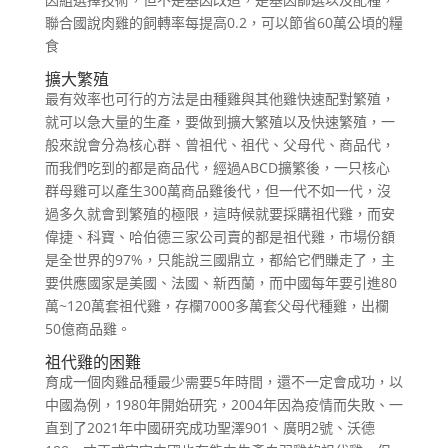
聯合國說肉雞的飼轉率每提高0.2，可以節省60萬公頃的糧
食
擴大繁殖
最有效率也可行的方法是由種雞與其他雞快速配對繁殖，
就可以急大量的生產，要做到擴大繁殖以及快速繁殖，一
般來說會分為核心群、曾祖代、祖代、父母代、商品代，
而我們吃到的都是商品代，經過ABCD擴繁後，一只核心
群母雞可以產生300萬商品雞後代，但一代不如一代，沒
過多久就會到繁殖的極限，這時候就要採購祖代雞，而安
偉捷、科寶、哈伯德三家公司賣的都是祖代雞，市場份額
是全世界的97%，只能說三國鼎立，都給它們賺走了，主
要供應國家是美國、法國、新西蘭，而中國每年要引進80
萬~120萬套祖代雞，存欄7000多萬套父母代種雞，出欄
50億商品雞。
祖代雞的困難
育成一個肉雞品種最少需要5年時間，還不一定會成功，以
中國為例，1980年開始研究，2004年因為疫情而失敗、一
直到了2021年中國研究成功聖澤901、廣明2號、沃德