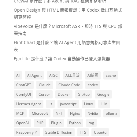
CrewAI 是什麼？多 Agent 與 RAG 框架完整解析
Open Design 與 HTML 簡報實戰：用 Codex 做出互動式
網頁簡報
VibeVoice 是什麼？Microsoft ASR、即時 TTS 與 CPU 部
署指南
Flint Chart 是什麼？讓 AI Agent 用語意規格可靠產生圖
表
Ego Lite 是什麼？讓 Codex 自動操作已登入瀏覽器
AI
AI Agent
AIGC
AI工作流
AI繪圖
cache
ChatGPT
Claude
Claude Code
codex
ComfyUI
Cursor
Docker
GitHub
Google
Hermes Agent
iis
javascript
Linux
LLM
MCP
Microsoft
NFT
Nginx
Nvidia
ollama
OpenAI
PHP
Plugin
Python
rag
Raspberry Pi
Stable Diffusion
TTS
Ubuntu