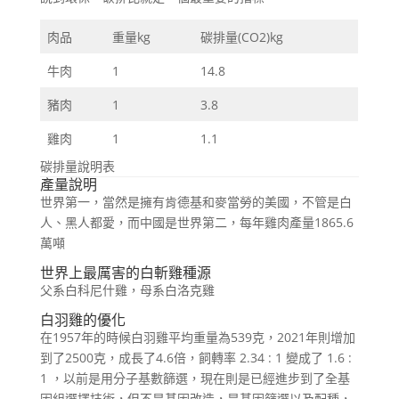
肉品
重量kg
碳排量(CO2)kg
牛肉
1
14.8
豬肉
1
3.8
雞肉
1
1.1
碳排量說明表
產量說明
世界第一，當然是擁有肯德基和麥當勞的美國，不管是白
人、黑人都愛，而中國是世界第二，每年雞肉產量1865.6
萬噸
世界上最厲害的白斬雞種源
父系白科尼什雞，母系白洛克雞
白羽雞的優化
在1957年的時候白羽雞平均重量為539克，2021年則增加
到了2500克，成長了4.6倍，飼轉率 2.34 : 1 變成了 1.6 :
1 ，以前是用分子基數篩選，現在則是已經進步到了全基
因組選擇技術，但不是基因改造，是基因篩選以及配種，