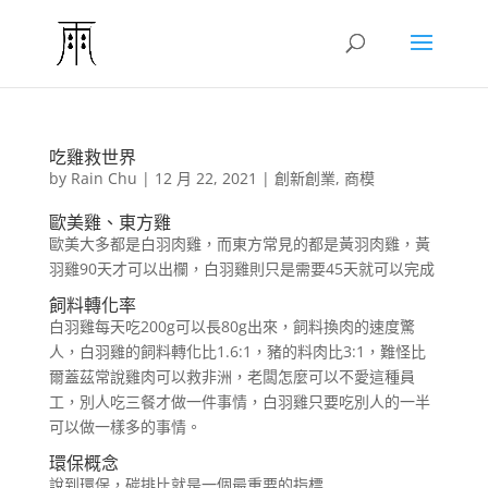
吃雞救世界
by
Rain Chu
|
12 月 22, 2021
|
創新創業
,
商模
歐美雞、東方雞
歐美大多都是白羽肉雞，而東方常見的都是黃羽肉雞，黃
羽雞90天才可以出欄，白羽雞則只是需要45天就可以完成
飼料轉化率
白羽雞每天吃200g可以長80g出來，飼料換肉的速度驚
人，白羽雞的飼料轉化比1.6:1，豬的料肉比3:1，難怪比
爾蓋茲常說雞肉可以救非洲，老闆怎麼可以不愛這種員
工，別人吃三餐才做一件事情，白羽雞只要吃別人的一半
可以做一樣多的事情。
環保概念
說到環保，碳排比就是一個最重要的指標