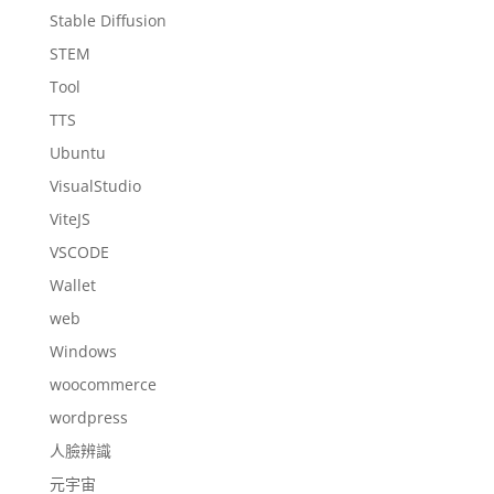
Stable Diffusion
STEM
Tool
TTS
Ubuntu
VisualStudio
ViteJS
VSCODE
Wallet
web
Windows
woocommerce
wordpress
人臉辨識
元宇宙