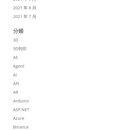
2021 年 8 月
2021 年 7 月
分類
3D
3D列印
AE
Agent
AI
API
AR
Arduino
ASP.NET
Azure
Binance