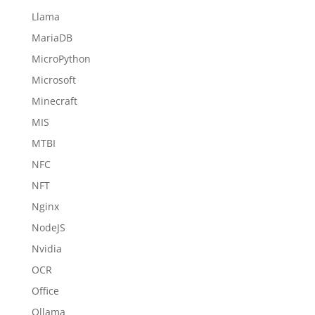
Llama
MariaDB
MicroPython
Microsoft
Minecraft
MIS
MTBI
NFC
NFT
Nginx
NodeJS
Nvidia
OCR
Office
Ollama