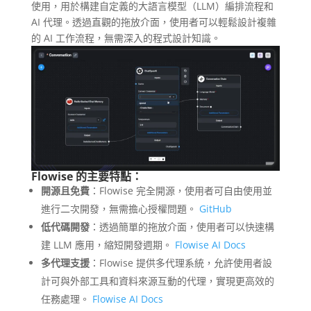
使用，用於構建自定義的大語言模型（LLM）編排流程和
AI 代理。透過直觀的拖放介面，使用者可以輕鬆設計複雜
的 AI 工作流程，無需深入的程式設計知識。
Flowise 的主要特點：
開源且免費
：Flowise 完全開源，使用者可自由使用並
進行二次開發，無需擔心授權問題。
GitHub
低代碼開發
：透過簡單的拖放介面，使用者可以快速構
建 LLM 應用，縮短開發週期。
Flowise AI Docs
多代理支援
：Flowise 提供多代理系統，允許使用者設
計可與外部工具和資料來源互動的代理，實現更高效的
任務處理。
Flowise AI Docs