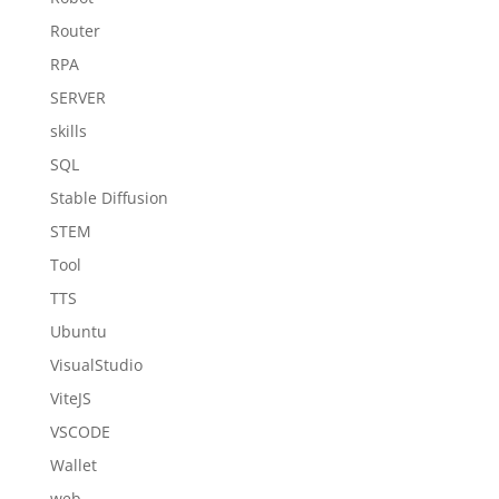
Router
RPA
SERVER
skills
SQL
Stable Diffusion
STEM
Tool
TTS
Ubuntu
VisualStudio
ViteJS
VSCODE
Wallet
web