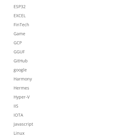
ESP32
EXCEL
FinTech
Game
GCP
GGUF
GitHub
google
Harmony
Hermes
Hyper-V
IIS
IOTA
Javascript
Linux