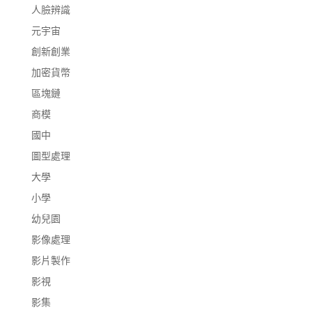
人臉辨識
元宇宙
創新創業
加密貨幣
區塊鏈
商模
國中
圖型處理
大學
小學
幼兒園
影像處理
影片製作
影視
影集