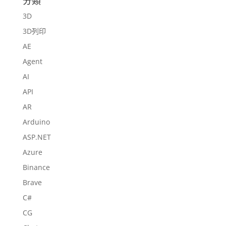
分類
3D
3D列印
AE
Agent
AI
API
AR
Arduino
ASP.NET
Azure
Binance
Brave
C#
CG