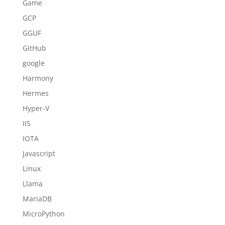
Game
GCP
GGUF
GitHub
google
Harmony
Hermes
Hyper-V
IIS
IOTA
Javascript
Linux
Llama
MariaDB
MicroPython