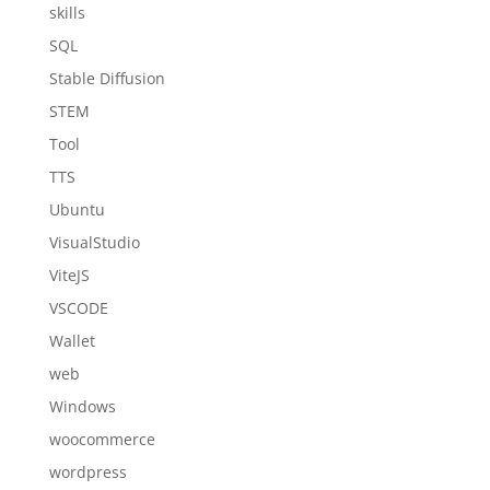
skills
SQL
Stable Diffusion
STEM
Tool
TTS
Ubuntu
VisualStudio
ViteJS
VSCODE
Wallet
web
Windows
woocommerce
wordpress