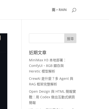
雨，RAIN
近期文章
MiniMax H3 本地部署：
ComfyUI、8GB 顯存與
Heretic 模型解析
CrewAI 是什麼？多 Agent 與
RAG 框架完整解析
Open Design 與 HTML 簡報實
戰：用 Codex 做出互動式網頁
簡報