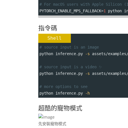
# For macOS users with Apple Silicon (
PYTORCH_ENABLE_MPS_FALLBACK
=
1
 python i
指令碼
Shell
# source input is an image
python inference.py 
-s
 assets/examples
# source input is a video ✨
python inference.py 
-s
 assets/examples
# more options to see
python inference.py 
-h
超酷的寵物模式
先安裝寵物模式