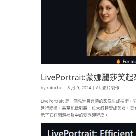
LivePortrait:蒙娜麗莎笑
by
rainchu
|
8 月 9, 2024
|
AI
,
影片製作
LivePortrait 是一個先進且有趣的影像生
進行變換，甚至能做到將一位大叔轉變成美女，美女
示了它在開源社群中的受歡迎程度。