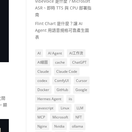
VibeVoice 是什麼？Microsoft
ASR、即時 TTS 與 CPU 部署指
南
Flint Chart 是什麼？讓 AI
Agent 用語意規格可靠產生圖
表
AI
AI Agent
AI工作流
AI繪圖
cache
ChatGPT
Claude
Claude Code
codex
ComfyUI
Cursor
Docker
GitHub
Google
之間
Hermes Agent
iis
，顯
javascript
Linux
LLM
MCP
Microsoft
NFT
Nginx
Nvidia
ollama