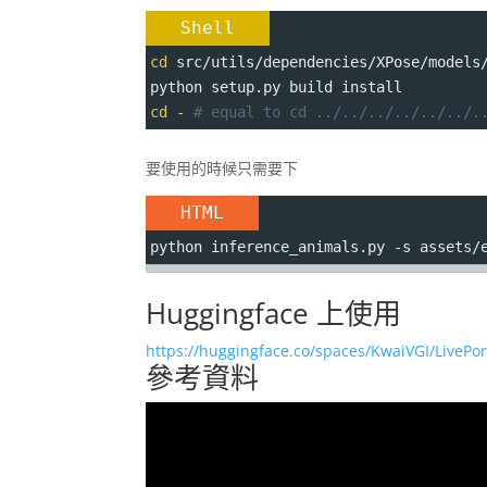
Shell
cd
 src/utils/dependencies/XPose/models
python setup.py build install
cd
-
# equal to cd ../../../../../../.
要使用的時候只需要下
HTML
python inference_animals.py -s assets/
Huggingface 上使用
https://huggingface.co/spaces/KwaiVGI/LivePor
參考資料