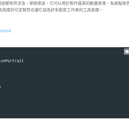
樂到專業用途都有所涉及。舉例來說，它可以用於製作逼真的動畫表情，為虛擬角
其高度的可定製性也讓它成為許多創意工作者的工具首選。
rtrait
ivePortrait
9