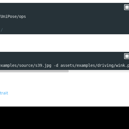
/UniPose/ops
./
examples/source/s39.jpg -d assets/examples/driving/wink.
trait