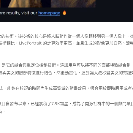
進行動畫化的技術。該技術的核心是將人臉動作從一個人像轉移到另一個人像上，
比，LivePortrait 的計算效率更高，並且生成的影像更加自然、流
關鍵特點之一是它的縫合與重定位控制技術。這讓用戶可以將不同的面部特徵縫合到
臉與美女的臉部特徵進行結合，然後動畫化，達到讓大叔秒變美女的有趣
法，能夠在較短的時間內生成高質量的動畫效果，適合用於即時應用或者
 GitHub 項目自發布以來，已經累積了7.9K顆星，成為了開源社群中的一個熱門項
持。