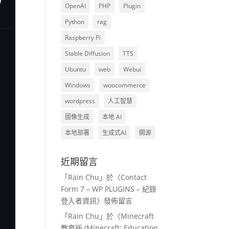
OpenAI
PHP
Plugin
Python
rag
Raspberry Pi
Stable Diffusion
TTS
Ubuntu
web
Webui
Windows
woocommerce
wordpress
人工智慧
圖像生成
本地 AI
本地部署
生成式AI
開源
近期留言
「
Rain Chu
」於〈
Contact
Form 7 – WP PLUGINS – 紀錄
登入者資訊
〉發佈留言
「
Rain Chu
」於〈
Minecraft
教育版 (Minecraft: Education