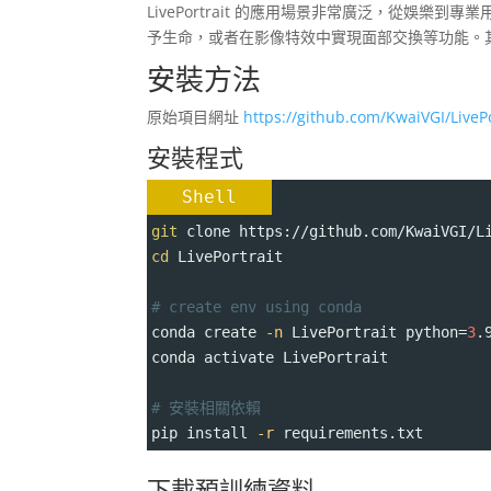
LivePortrait 的應用場景非常廣泛，從娛
予生命，或者在影像特效中實現面部交換等功能。
安裝方法
原始項目網址
https://github.com/KwaiVGI/LivePo
安裝程式
Shell
git
 clone https://github.com/KwaiVGI/L
cd
 LivePortrait
# create env using conda
conda create 
-n
 LivePortrait 
python
=
3
.
conda activate LivePortrait
# 安裝相關依賴
pip install 
-r
 requirements.txt
下載預訓練資料