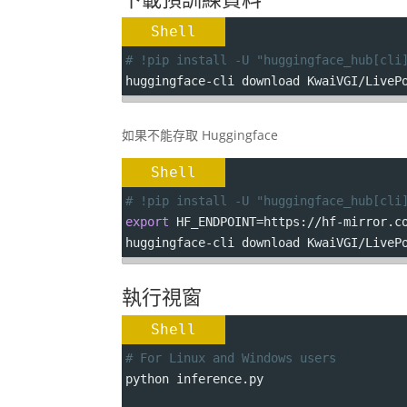
Shell
# !pip install -U "huggingface_hub[cli
huggingface-cli download KwaiVGI/LiveP
如果不能存取 Huggingface
Shell
# !pip install -U "huggingface_hub[cli
export
HF_ENDPOINT
=
https://hf-mirror.c
huggingface-cli download KwaiVGI/LiveP
執行視窗
Shell
# For Linux and Windows users
python inference.py