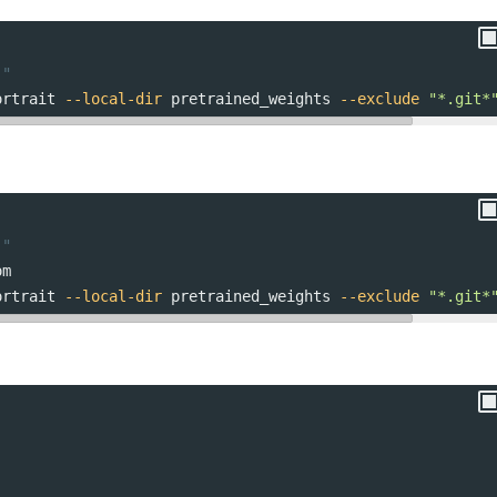
]"
ortrait 
--local-dir
 pretrained_weights 
--exclude
"*.git*
]"
om
ortrait 
--local-dir
 pretrained_weights 
--exclude
"*.git*