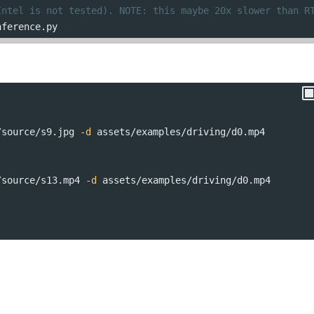
Intel is not tested). NOTE: this maybe 20x slower than R
nference.py
/source/s9.jpg 
-d
 assets/examples/driving/d0.mp4
/source/s13.mp4 
-d
 assets/examples/driving/d0.mp4