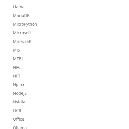
Llama
MariaDB
MicroPython
Microsoft
Minecraft
MIS
MTBI
NFC
NFT
Nginx
NodeJS
Nvidia
OCR
Office
Ollama