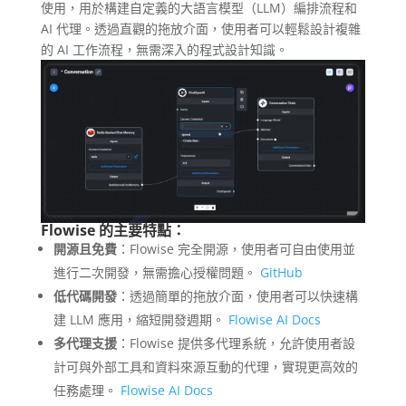
使用，用於構建自定義的大語言模型（LLM）編排流程和
AI 代理。透過直觀的拖放介面，使用者可以輕鬆設計複雜
的 AI 工作流程，無需深入的程式設計知識。
Flowise 的主要特點：
開源且免費
：Flowise 完全開源，使用者可自由使用並
進行二次開發，無需擔心授權問題。
GitHub
低代碼開發
：透過簡單的拖放介面，使用者可以快速構
建 LLM 應用，縮短開發週期。
Flowise AI Docs
多代理支援
：Flowise 提供多代理系統，允許使用者設
計可與外部工具和資料來源互動的代理，實現更高效的
任務處理。
Flowise AI Docs