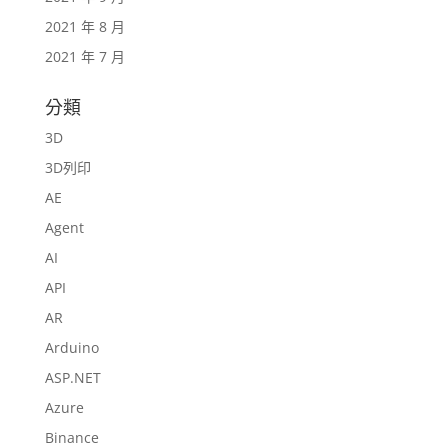
2021 年 8 月
2021 年 7 月
分類
3D
3D列印
AE
Agent
AI
API
AR
Arduino
ASP.NET
Azure
Binance