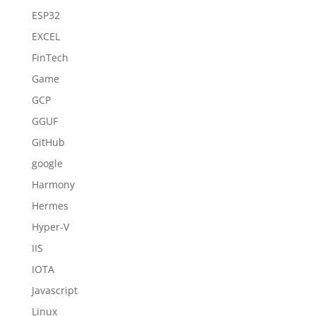
ESP32
EXCEL
FinTech
Game
GCP
GGUF
GitHub
google
Harmony
Hermes
Hyper-V
IIS
IOTA
Javascript
Linux