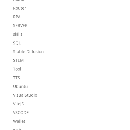
Router
RPA
SERVER
skills
SQL
Stable Diffusion
STEM
Tool
TTS
Ubuntu
VisualStudio
ViteJS
VSCODE
Wallet
web