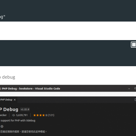
og"
 debug