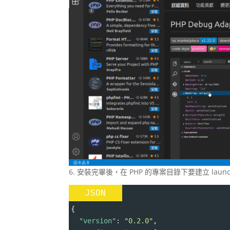
6. 安裝完畢後，在 PHP 的專案目錄下要建立 laun
JSON
{
"version"
: 
"0.2.0"
,