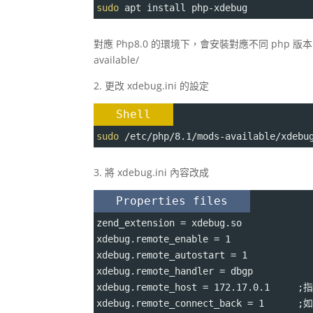
sudo
 apt install php-xdebug
對應 Php8.0 的環境下，會安裝對應不同 php 版本的 
available/
2. 更改 xdebug.ini 的設定
Shell
sudo
 /etc/php/8.1/mods-available/xdebu
3. 將 xdebug.ini 內容改成
Properties files
zend_extension 
=
 xdebug.so
xdebug.remote_enable 
=
 1
xdebug.remote_autostart 
=
 1
xdebug.remote_handler 
=
 dbgp
xdebug.remote_host 
=
 172.17.0.1     
xdebug.remote_connect_back 
=
 1      