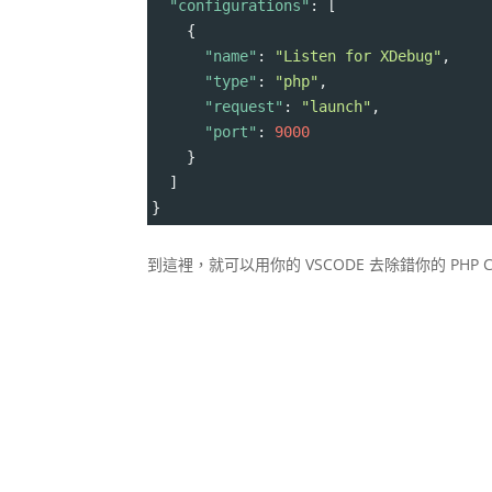
"configurations"
: [
    {
"name"
: 
"Listen for XDebug"
,
"type"
: 
"php"
,
"request"
: 
"launch"
,
"port"
: 
9000
    }
  ]
}
到這裡，就可以用你的 VSCODE 去除錯你的 PHP C