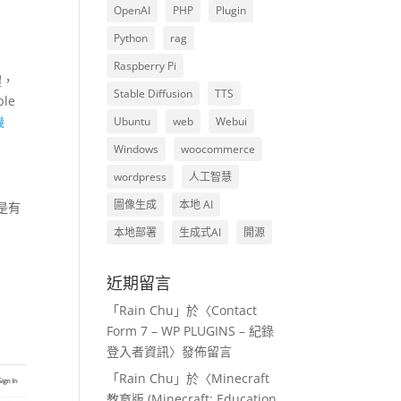
OpenAI
PHP
Plugin
Python
rag
Raspberry Pi
體，
Stable Diffusion
TTS
le
機
Ubuntu
web
Webui
Windows
woocommerce
wordpress
人工智慧
圖像生成
本地 AI
是有
本地部署
生成式AI
開源
近期留言
「
Rain Chu
」於〈
Contact
Form 7 – WP PLUGINS – 紀錄
登入者資訊
〉發佈留言
「
Rain Chu
」於〈
Minecraft
教育版 (Minecraft: Education