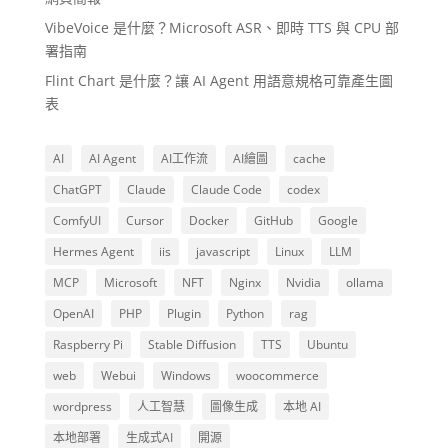
VibeVoice 是什麼？Microsoft ASR、即時 TTS 與 CPU 部
署指南
Flint Chart 是什麼？讓 AI Agent 用語意規格可靠產生圖
表
AI
AI Agent
AI工作流
AI繪圖
cache
ChatGPT
Claude
Claude Code
codex
ComfyUI
Cursor
Docker
GitHub
Google
Hermes Agent
iis
javascript
Linux
LLM
MCP
Microsoft
NFT
Nginx
Nvidia
ollama
OpenAI
PHP
Plugin
Python
rag
Raspberry Pi
Stable Diffusion
TTS
Ubuntu
web
Webui
Windows
woocommerce
wordpress
人工智慧
圖像生成
本地 AI
本地部署
生成式AI
開源