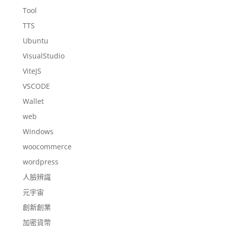
Tool
TTS
Ubuntu
VisualStudio
ViteJS
VSCODE
Wallet
web
Windows
woocommerce
wordpress
人臉辨識
元宇宙
創新創業
加密貨幣