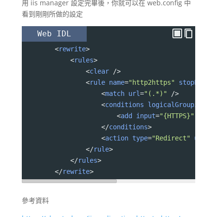
用 iis manager 設定完畢後，你就可以在 web.config 中
看到剛剛所做的設定
Web IDL
<
rewrite
>
<
rules
>
<
clear
 /
>
<
rule
name
=
"http2https"
stopProce
<
match
url
=
"(.*)"
 /
>
<
conditions
logicalGrouping
=
"
<
add
input
=
"{HTTPS}"
patt
<
/
conditions
>
<
action
type
=
"Redirect"
url
=
"
<
/
rule
>
<
/
rules
>
<
/
rewrite
>
參考資料