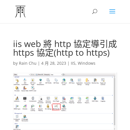
iis web 將 http 協定導引成
https 協定(http to https)
by
Rain Chu
|
4 月 28, 2023
|
IIS
,
Windows