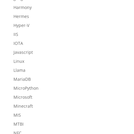
Harmony
Hermes
Hyper-V
IIS
IOTA
Javascript
Linux
Llama
MariaDB
MicroPython
Microsoft
Minecraft
MIS
MTBI
NFC