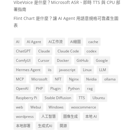
VibeVoice 是什麼？Microsoft ASR、即時 TTS 與 CPU 部
署指南
Flint Chart 是什麼？讓 AI Agent 用語意規格可靠產生圖
表
AI
AI Agent
AI工作流
AI繪圖
cache
ChatGPT
Claude
Claude Code
codex
ComfyUI
Cursor
Docker
GitHub
Google
Hermes Agent
iis
javascript
Linux
LLM
MCP
Microsoft
NFT
Nginx
Nvidia
ollama
OpenAI
PHP
Plugin
Python
rag
Raspberry Pi
Stable Diffusion
TTS
Ubuntu
web
Webui
Windows
woocommerce
wordpress
人工智慧
圖像生成
本地 AI
本地部署
生成式AI
開源