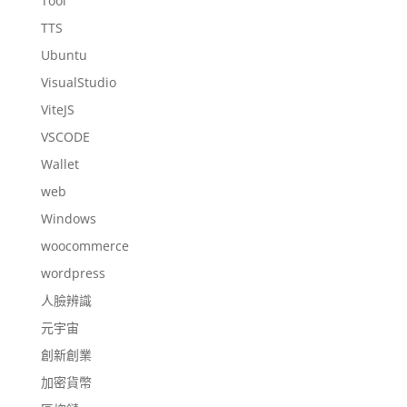
Tool
TTS
Ubuntu
VisualStudio
ViteJS
VSCODE
Wallet
web
Windows
woocommerce
wordpress
人臉辨識
元宇宙
創新創業
加密貨幣